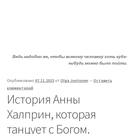
Жизни - ДА!
Перейти
Перейти
Меню
к
к
навигации
содержимому
Главная
Развер
ДА!-группа
вложен
Ведь надобно же, чтобы всякому человеку хоть куда-
меню
Развер
Депрессия?
нибудь можно было пойти.
вложен
меню
Развер
Статьи
Опубликовано
07.11.2015
от
Olga Juntunen
—
Оставить
вложен
комментарий
меню
Развер
О депрессии
История Анны
вложен
меню
Развер
Улыбнитесь
Халприн, которая
вложен
меню
танцует с Богом.