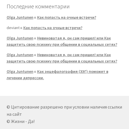
Последние комментарии
Olga Juntunen
к
Как попасть на очные встречи?
deviant
к
Как попасть на очные встречи?
Olga Juntunen
к
Невиноватая я, он сам пришел! или Как
защитить свою психику при общении в социальных сетях?
Olga Juntunen
к
Невиноватая я, он сам пришел! или Как
защитить свою психику при общении в социальных сетях?
Olga Juntunen
к
Как энцефалография (ЭЭГ) поможет в
лечении депрессии.
© Цитирование разрешено при условии наличия ссылки
на сайт
© Жизни - Да!