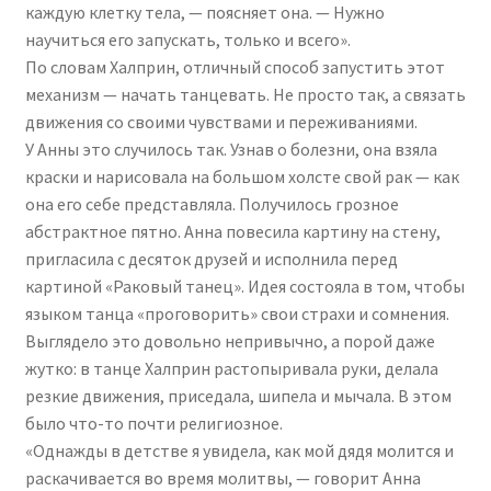
каждую клетку тела, — поясняет она. — Нужно
научиться его запускать, только и всего».
По словам Халприн, отличный способ запустить этот
механизм — начать танцевать. Не просто так, а связать
движения со своими чувствами и переживаниями.
У Анны это случилось так. Узнав о болезни, она взяла
краски и нарисовала на большом холсте свой рак — как
она его себе представляла. Получилось грозное
абстрактное пятно. Анна повесила картину на стену,
пригласила с десяток друзей и исполнила перед
картиной «Раковый танец». Идея состояла в том, чтобы
языком танца «проговорить» свои страхи и сомнения.
Выглядело это довольно непривычно, а порой даже
жутко: в танце Халприн растопыривала руки, делала
резкие движения, приседала, шипела и мычала. В этом
было что-то почти религиозное.
«Однажды в детстве я увидела, как мой дядя молится и
раскачивается во время молитвы, — говорит Анна