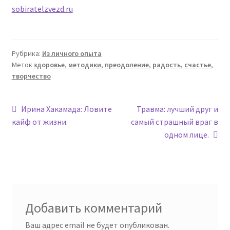
sobiratelzvezd.ru
Рубрика:
Из личного опыта
Меток
здоровье
,
методики
,
преодоление
,
радость
,
счастье
,
творчество
Навигация
Предыдущая
Следующая
Ирина Хакамада: Ловите
Травма: лучший друг и
запись:
запись:
кайф от жизни.
самый страшный враг в
по
одном лице.
записям
Добавить комментарий
Ваш адрес email не будет опубликован.