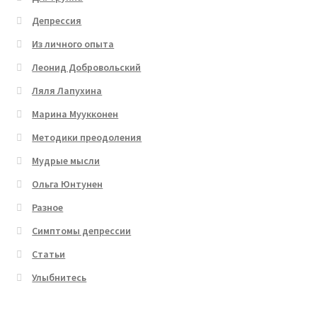
Депрессия
Из личного опыта
Леонид Добровольский
Ляля Лапухина
Марина Муукконен
Методики преодоления
Мудрые мысли
Ольга Юнтунен
Разное
Симптомы депрессии
Статьи
Улыбнитесь