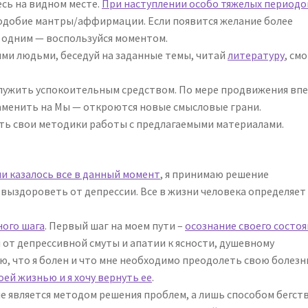
сь на видном месте.
При наступлении особо тяжелых периодо
одобие мантры/аффирмации. Если появится желание более
 одним — воспользуйся моментом.
ми людьми, беседуй на заданные темы, читай
литературу
, см
лужить успокоительным средством. По мере продвижения вп
аменить на Мы — откроются новые смысловые грани.
ать свои методики работы с предлагаемыми материалами.
и казалось все в данный момент
, я принимаю решение
ыздороветь от депрессии. Все в жизни человека определяет 
ного шага
. Первый шаг на моем пути –
осознание своего состоя
от депрессивной смуты и апатии к ясности, душевному
аю, что я болен и что мне необходимо преодолеть свою болезн
ей жизнью и я хочу вернуть ее
.
не является методом решения проблем, а лишь способом бегст