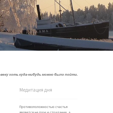
овеку хоть куда-нибудь можно было пойти.
Медитация дня
Противоположностью счастья
является не горе и страдание, а