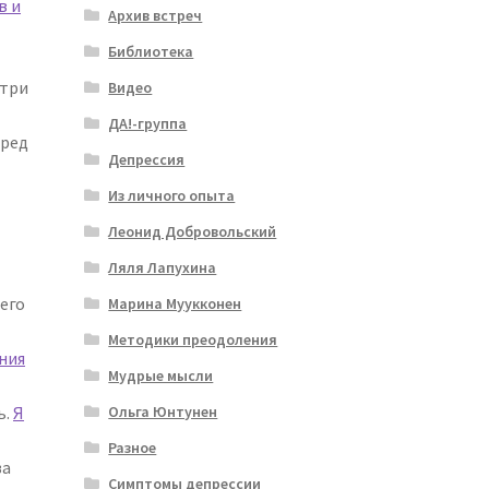
в и
Архив встреч
Библиотека
отри
Видео
ДА!-группа
еред
Депрессия
Из личного опыта
Леонид Добровольский
Ляля Лапухина
его
Марина Муукконен
Методики преодоления
ния
Мудрые мысли
Ольга Юнтунен
ь.
Я
Разное
ва
Симптомы депрессии