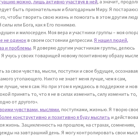
уацию можно, лишь активно участвуя в ней
, а значит, продо
следует быть признательным и благодарным Миру. Я постараюс
го, чтобы творить свою жизнь и помогать в этом другим людя
силы или Бога, как я Его понимаю.
душен и милосерден. Моя вера и участники группы – моя опора
е не одинок
в своем состоянии депрессии.
Я нашел людей,
ва и проблемы
. Я доверяю другим участникам группы, делюсь
 Я учусь у своих товарищей новому позитивному образу мысле
 за свои чувства, мысли, поступки и свое будущее, осознавая
амого утопающего. Никто не знает меня лучше, чем я сам,
 лучше, чем я сам. Но при этом я нуждаюсь в поддержке и но
кой принять то, что я не в силах изменить, силу изменить то,
одно от другого».
воими чувствами, мыслями
, поступками, жизнью. Я творю сво
более конструктивно и позитивно я буду мыслить
и действова
оя жизнь. Зацикленность на прошлом, на страхах, сомнениях,
дежды на завтрашний день. Я могу контролировать свои мысл