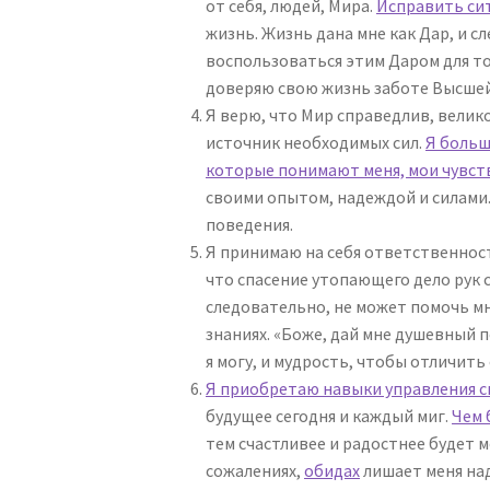
от себя, людей, Мира.
Исправить сит
жизнь. Жизнь дана мне как Дар, и 
воспользоваться этим Даром для то
доверяю свою жизнь заботе Высшей 
Я верю, что Мир справедлив, велико
источник необходимых сил.
Я больш
которые понимают меня, мои чувст
своими опытом, надеждой и силами.
поведения.
Я принимаю на себя ответственность
что спасение утопающего дело рук с
следовательно, не может помочь мне
знаниях. «Боже, дай мне душевный по
я могу, и мудрость, чтобы отличить 
Я приобретаю навыки управления с
будущее сегодня и каждый миг.
Чем 
тем счастливее и радостнее будет м
сожалениях,
обидах
лишает меня на