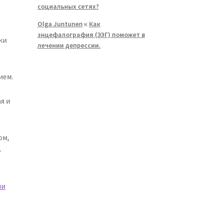
социальных сетях?
Olga Juntunen
к
Как
энцефалография (ЭЭГ) поможет в
ки
лечении депрессии.
ием.
я и
ом,
ь
ми