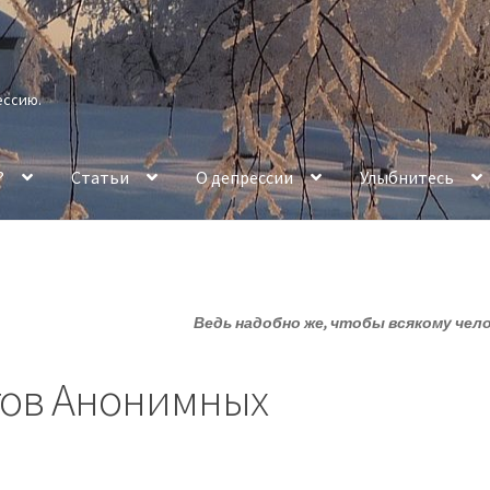
ессию.
?
Статьи
О депрессии
Улыбнитесь
Ведь надобно же, чтобы всякому чел
гов Анонимных