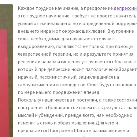
Каждое трудное начинание, а преодоление
депрессии
это трудное начинание, требует не просто значител
усилий от начинающего, но и определенной поддержк
внешнего мира и от окружающих людей. Внутренние
силы, необходимые для начального толчка к
выздоровлению, появляются не только при помощи
лекарственной терапии, но и в результате принятия
решения и начала изменения устоявшегося образа мыс
который при депрессии носит патологический характ
мрачный, пессимистичный, зациклившийся на
самоуничижении и самоедстве. Силы будут накаплива
по мере нашего продвижения вперед.
Поскольку наши чувства и поступки, а также состояни
настроения в большинстве своем есть результат наш
мыслей и убеждений, прежде всего, нам необходимо
изменить стиль и образ мышления. Для чего и
предлагается Программа Шагов к размышлениям и