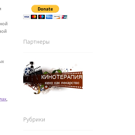
м
ьной
вой
Партнеры
ых
лах
,
м
,
Рубрики
,