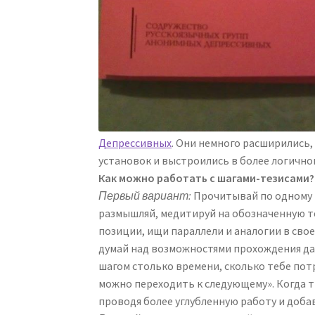
Депрессивных
. Они немного расширились,
установок и выстроились в более логичном
Как можно работать с шагами-тезисами?
Первый вариант:
Прочитывай по одному в
размышляй, медитируй на обозначенную т
позиции, ищи параллели и аналогии в сво
думай над возможностями прохождения да
шагом столько времени, сколько тебе пот
можно переходить к следующему». Когда т
проводя более углубленную работу и доб