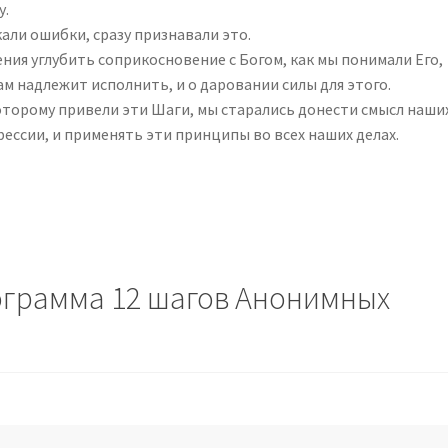
у.
кали ошибки, сразу признавали это.
ния углубить соприкосновение с Богом, как мы понимали Его,
ам надлежит исполнить, и о даровании силы для этого.
которому привели эти Шаги, мы старались донести смысл наши
ессии, и применять эти принципы во всех наших делах.
грамма 12 шагов Анонимных