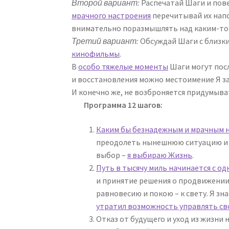
Второй вариант:
Распечатай Шаги и пове
мрачного настроения
перечитывай их нап
внимательно поразмышлять над каким-то
Третий вариант:
Обсуждай Шаги с близки
кинофильмы
.
В
особо тяжелые моменты
Шаги могут пос
и восстановления можно местоимение Я з
И конечно же, не возброняется придумыв
Программа 12 шагов:
Каким бы безнадежным и мрачным н
преодолеть нынешнюю ситуацию и в
выбор –
я выбираю Жизнь
.
Путь в тысячу миль начинается с од
и принятие решения о продвижении 
равновесию и покою – к свету. Я зн
утратил возможность управлять сво
Отказ от будущего и уход из жизни 