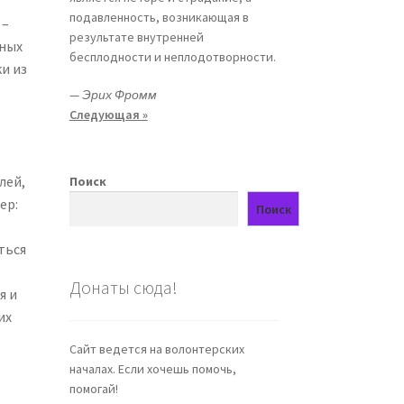
подавленность, возникающая в
–
результате внутренней
ьных
бесплодности и неплодотворности.
и из
—
Эрих Фромм
Следующая »
лей,
Поиск
ер:
Поиск
ться
Донаты сюда!
я и
их
Сайт ведется на волонтерских
началах. Если хочешь помочь,
помогай!