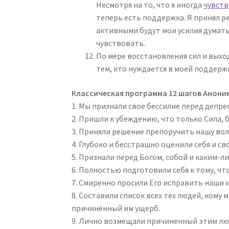
Несмотря на то, что я иногда
чувств
теперь есть поддержка. Я принял р
активными будут мои усилия думать
чувствовать.
По мере восстановления сил и выхо
тем, кто нуждается в моей поддерж
Классическая программа 12 шагов Анон
1. Мы признали свое бессилие перед депре
2. Пришли к убеждению, что только Сила,
3. Приняли решение препоручить нашу волю
4. Глубоко и бесстрашно оценили себя и с
5. Признали перед Богом, собой и каким-
6. Полностью подготовили себя к тому, чт
7. Смиренно просили Его исправить наши 
8. Составили список всех тех людей, кому
причинённый им ущерб.
9. Лично возмещали причиненный этим люд