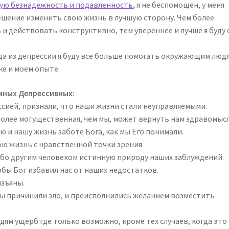
ую безнадежность и подавленность
, я не беспомощен, у меня
ешение изменить свою жизнь в лучшую сторону. Чем более
 и действовать конструктивно, тем увереннее и лучше я буду 
да из депрессии я буду все больше помогать окружающим люд
ке и моем опыте.
имных Депрессивных
:
ссией, признали, что наши жизни стали неуправляемыми.
 более могущественная, чем мы, может вернуть нам здравомысл
 и нашу жизнь заботе Бога, как мы Его понимали.
вою жизнь с нравственной точки зрения.
либо другим человеком истинную природу наших заблуждений.
обы Бог избавил нас от наших недостатков.
изъяны.
 мы причинили зло, и преисполнились желанием возместить
ям ущерб где только возможно, кроме тех случаев, когда это