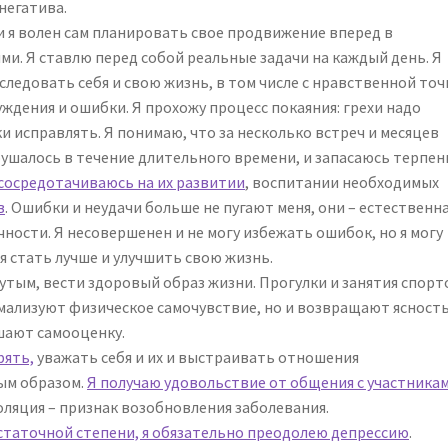
негатива.
 и я волен сам планировать свое продвижение вперед в
и. Я ставлю перед собой реальные задачи на каждый день. Я
следовать себя и свою жизнь, в том числе с нравственной точ
уждения и ошибки. Я прохожу процесс покаяния: грехи надо
и исправлять. Я понимаю, что за несколько встреч и месяцев
ушалось в течение длительного времени, и запасаюсь терпен
 сосредотачиваюсь на их развитии
, воспитании необходимых
в
. Ошибки и неудачи больше не пугают меня, они – естественна
ности. Я несовершенен и не могу избежать ошибок, но я могу
я стать лучше и улучшить свою жизнь.
тым, вести здоровый образ жизни. Прогулки и занятия спорт
мализуют физическое самочувствие, но и возвращают ясност
шают самооценку.
рять,
уважать себя и их и выстраивать отношения
ым образом.
Я получаю удовольствие от общения с участника
оляция – признак возобновления заболевания.
достаточной степени, я обязательно преодолею депрессию
.