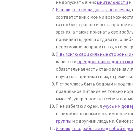
не допускать в них
мнительности
и 
Я знаю, что ноша дается по плечам
,
соответствии с моими возможностям
готов бесстрашно и всесторонне ис
зрения, а также признать свои забл
признавать, долги отдавать, ошибк
невозможно исправить то, что разр
Я выясняю свои сильные стороны и
качеств и
преодолении недостатко
обязательная часть становления лич
научиться принимать их, стремитьс
Я стремлюсь быть бодрым и подтяну
правильное питание не только нор
мыслей, уверенность в себе и повы
Я не избегаю людей, я
учусь им дове
взаимобезопасным и взаимополезн
группы
и с другими людьми. Самоиз
Я знаю, что, работая над собой в 