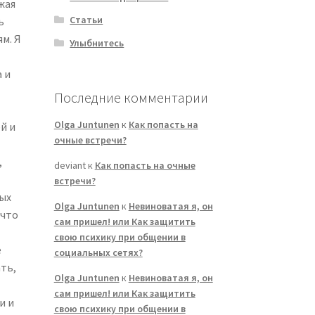
лжая
Статьи
ь
м. Я
Улыбнитесь
 и
Последние комментарии
Olga Juntunen
к
Как попасть на
й и
очные встречи?
,
deviant
к
Как попасть на очные
встречи?
вых
Olga Juntunen
к
Невиноватая я, он
 что
сам пришел! или Как защитить
свою психику при общении в
е
социальных сетях?
ть,
Olga Juntunen
к
Невиноватая я, он
сам пришел! или Как защитить
и и
свою психику при общении в