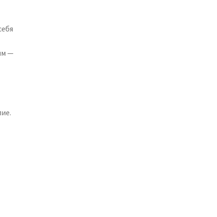
себя
ям —
ие.