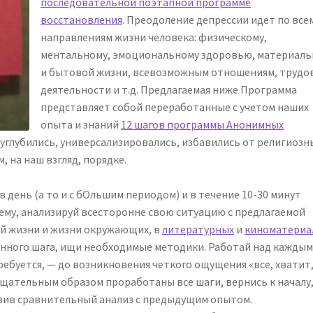
последовательной поэтапной программе
восстановления
. Преодоление депрессии идет по все
направлениям жизни человека: физическому,
ментальному, эмоциональному здоровью, материал
и бытовой жизни, всевозможным отношениям, трудо
деятельности и т.д. Предлагаемая ниже Программа
представляет собой переработанные с учетом наших
опыта и знаний
12 шагов программы Анонимных
 углубились, универсализировались, избавились от религиозн
, на наш взгляд, порядке.
 день (а то и с бОльшим периодом) и в течение 10-30 минут
ему, анализируй всесторонне свою ситуацию с предлагаемой
ей жизни и жизни окружающих, в
литературных
и
киноматериа
нного шага, ищи необходимые методики. Работай над кажды
ребуется, — до возникновения четкого ощущения «все, хватит
щательным образом проработаны все шаги, вернись к началу
авив сравнительный анализ с предыдущим опытом.