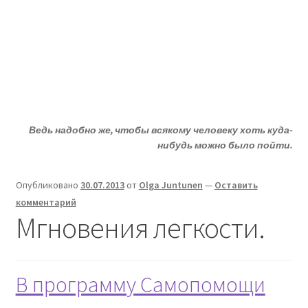
Жизни - ДА!
Перейти
Перейти
Меню
к
к
навигации
содержимому
Главная
ДА!-группа
Ведь надобно же, чтобы всякому человеку хоть куда-
Депрессия?
нибудь можно было пойти.
Статьи
Опубликовано
30.07.2013
от
Olga Juntunen
—
Оставить
комментарий
О депрессии
Мгновения легкости.
Улыбнитесь
В программу Самопомощи