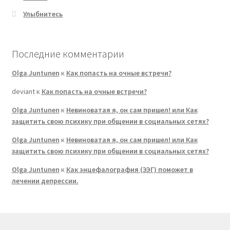
Улыбнитесь
Последние комментарии
Olga Juntunen
к
Как попасть на очные встречи?
deviant
к
Как попасть на очные встречи?
Olga Juntunen
к
Невиноватая я, он сам пришел! или Как
защитить свою психику при общении в социальных сетях?
Olga Juntunen
к
Невиноватая я, он сам пришел! или Как
защитить свою психику при общении в социальных сетях?
Olga Juntunen
к
Как энцефалография (ЭЭГ) поможет в
лечении депрессии.