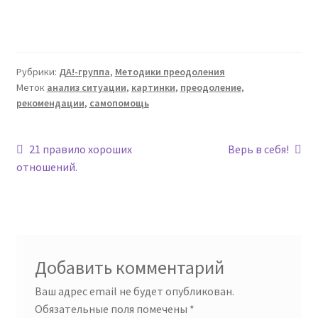
Рубрики:
ДА!-группа
,
Методики преодоления
Меток
анализ ситуации
,
картинки
,
преодоление
,
рекомендации
,
самопомощь
Навигация
Предыдущая
Следующая
21 правило хороших
Верь в себя!
запись:
запись:
отношений.
по
записям
Добавить комментарий
Ваш адрес email не будет опубликован.
Обязательные поля помечены
*