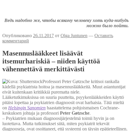
Аткрытки на тему депрессии
Депрессивные комиксы
Ведь надобно же, чтобы всякому человеку хоть куда-нибудь
можно было пойти.
Опубликовано
26.11.2017
от
Olga Juntunen
—
Оставить
комментарий
Masennuslääkkeet lisäävät
itsemurhariskiä – niiden käyttöä
vähennettävä merkittävästi
Professori Peter Gøtzsche kritisoi rankalla
kädellä psykiatrista hoitoa ja masennuslääkkeitä. Muut asiantuntijat
eivät kuitenkaan kritiikkiä purematta niele.
Lääketutkimuksissa on suuria puutteita, psyykenlääkkeiden käyttö
pitäisi lopettaa ja psykiatrien diagnoosit ovat harhaisia. Tätä mieltä
on
Helsingin Sanomien
haastattelema pohjoismaisen Cochrane-
keskuksen johtaja ja professori
Peter Gøtzsche
.
– Psykiatrien mukaan diagnoosijärjestelmä toimii hyvin ja on
luotettava. Mutta tutkimukset siitä, miten psykiatrit tekevät
diagnooseja, ovat osoittaneet, että systeemi on täysin epätieteellinen.