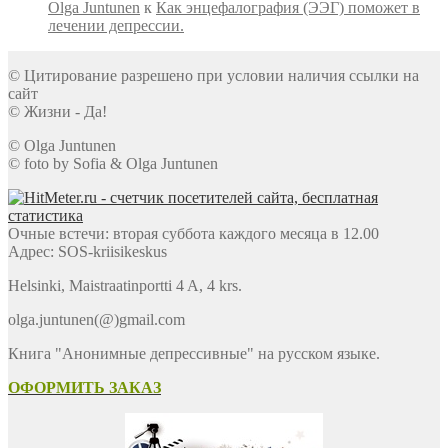
Olga Juntunen
к
Как энцефалография (ЭЭГ) поможет в
лечении депрессии.
© Цитирование разрешено при условии наличия ссылки на
сайт
© Жизни - Да!
© Olga Juntunen
© foto by Sofia & Olga Juntunen
Очные встечи: вторая суббота каждого месяца в 12.00
Адрес: SOS-kriisikeskus
Helsinki, Maistraatinportti 4 A, 4 krs.
olga.juntunen(@)gmail.com
Книга "Анонимные депрессивные" на русском языке.
ОФОРМИТЬ ЗАКАЗ