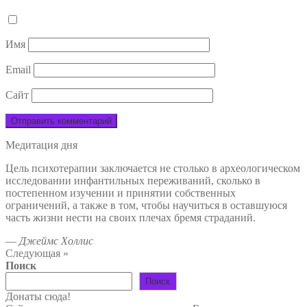
Имя
Email
Сайт
Медитация дня
Цель психотерапии заключается не столько в археологическом
исследовании инфантильных переживаний, сколько в
постепенном изучении и принятии собственных
ограничений, а также в том, чтобы научиться в оставшуюся
часть жизни нести на своих плечах бремя страданий.
—
Джеймс Холлис
Следующая »
Поиск
Поиск
Донаты сюда!