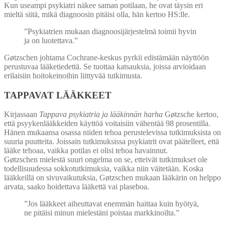
Kun useampi psykiatri näkee saman potilaan, he ovat täysin eri
mieltä siitä, mikä diagnoosin pitäisi olla, hän kertoo HS:lle.
”Psykiatrien mukaan diagnoosijärjestelmä toimii hyvin
ja on luotettava.”
Gøtzschen johtama Cochrane-keskus pyrkii edistämään näyttöön
perustuvaa lääketiedettä. Se tuottaa katsauksia, joissa arvioidaan
erilaisiin hoitokeinoihin liittyvää tutkimusta.
TAPPAVAT LÄÄKKEET
Kirjassaan
Tappava psykiatria ja lääkinnän harha
Gøtzsche kertoo,
että psyykenlääkkeiden käyttöä voitaisiin vähentää 98 prosentilla.
Hänen mukaansa osassa niiden tehoa perustelevissa tutkimuksista on
suuria puutteita. Joissain tutkimuksissa psykiatrit ovat päätelleet, että
lääke tehoaa, vaikka potilas ei olisi tehoa havainnut.
Gøtzschen mielestä suuri ongelma on se, etteivät tutkimukset ole
todellisuudessa sokkotutkimuksia, vaikka niin väitetään. Koska
lääkkeillä on sivuvaikutuksia, Gøtzschen mukaan lääkärin on helppo
arvata, saako hoidettava lääkettä vai plaseboa.
”Jos lääkkeet aiheuttavat enemmän haittaa kuin hyötyä,
ne pitäisi minun mielestäni poistaa markkinoilta.”