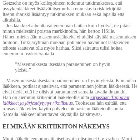
Gøtzsche on myös kollegoineen todennut tutkimuksessa, että
psyykenlääkkeet lisäävät itsemurhaa ennustavia riskitekijöitä.
Itsemurhariski lisääntyy tutkimuksen mukaan sekä lapsilla että
aikuisilla.
– Jos lääkkeet aiheuttavat enemmän haittaa kuin hyötyä, ne pitäisi
minun mielestäni poistaa markkinoilta, hän kertoo HS:lle.
Hänen mielestään masennuslääkkeitä ei pitäisi käyttää masennuksen
hoitoon. Tutkijaryhmän mukaan potilaiden havainnot lääkkeiden
tehosta saattavat olla myös harhaa. Siksi sairautta tulisi hoitaa
ennemmin psykoterapialla.
”Masennuksesta itsestään paraneminen on hyvin
yleistä.”
– Masennuksesta itsestään paraneminen on hyvin yleistä. Kun antaa
lääkkeen, potilaat ajattelevat, että paraneminen johtuu lääkkeestä. He
eivät tiedä, että he olisivat parantuneet samalla tavalla ilmankin.
Hän on aiemmin kritisoinut lääketeollisuutta
kirjassaan
Tappavat
lääkkeet ja järjestäytynyt rikollisuus
. Teoksessa hän esittää, että
runsas lääkkeiden käyttö palvelee ainoastaan lääketeollisuutta.
Samalla lääkkeet aiheuttavat käyttäjillä kärsimystä.
EI MIKÄÄN KRITIIKITÖN NÄKEMYS
Muut lääketieteen ammattilaiset ovat kritisoineet Gøtzschea. Moni