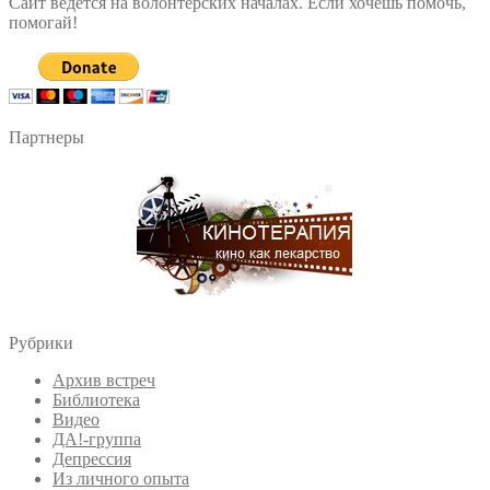
Сайт ведется на волонтерских началах. Если хочешь помочь,
помогай!
Партнеры
Рубрики
Архив встреч
Библиотека
Видео
ДА!-группа
Депрессия
Из личного опыта