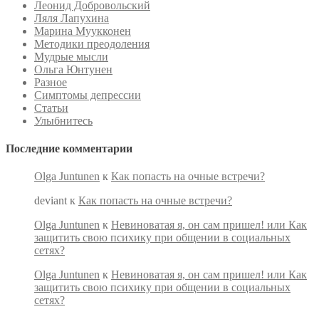
Леонид Добровольский
Ляля Лапухина
Марина Муукконен
Методики преодоления
Мудрые мысли
Ольга Юнтунен
Разное
Симптомы депрессии
Статьи
Улыбнитесь
Последние комментарии
Olga Juntunen
к
Как попасть на очные встречи?
deviant
к
Как попасть на очные встречи?
Olga Juntunen
к
Невиноватая я, он сам пришел! или Как
защитить свою психику при общении в социальных
сетях?
Olga Juntunen
к
Невиноватая я, он сам пришел! или Как
защитить свою психику при общении в социальных
сетях?