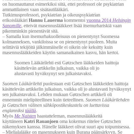
on huomauttanut esimerkiksi siitä, ettei professori ole psykiatrian
ammattilainen vaan sisätautilääkäri.
Tutkimusprofessori, psykiatrian ja oikeuspsykiatrian
erikoislääkäri
Hannu Lauerma
kommentoi
vuonna 2014
Helsingin
Sanomille
, etteivät masennuslääkkeet lisää itsemurhariskiä vaan
pikemminkin pienentävät sitä.
– Samalla kun itsemurhakuolleisuus on pienentynyt Suomessa
kolmanneksen, vankiloissa se on pienentynyt puoleen. Muita
selittäviä tekijöitä jälkimmäiselle ei oikein ole keksitty kuin
masennuslääkkeiden käytön samanaikainen kasvu, hän kertoi.
Suomen Lääkärilehti esti Gøtzschen lääkkeiden haittoja
käsittelevän artikkelin julkaisun, vaikka oli jo
alustavasti hyväksynyt sen julkaistavaksi.
Suomen Lääkärilehti
puolestaan esti Gøtzschen lääkkeiden haittoja
käsittelevän artikkelin julkaisun, vaikka oli jo alustavasti hyväksynyt
sen julkaistavaksi. Lehden mukaan Gøtzschen artikkeli oli
ennemmin mielipiteellinen kuin tieteellinen.
Suomen Lääkärilehden
ja Gøtzschen välinen sähköpostikeskustelu on luettavissa
englanniksi
täällä
.
Myös
Me Naisten
haastatteleman, masennuslääkkeitä
käyttäneen
Katri Rauanjoen
oma kokemus riitelee Gøtzschen
näkemyksen kanssa. Hänelle lääkkeet olivat suuri apu toipumisessa.
– Mielialalääke on masennukseen kuin Burana päänsärkyyn. Se