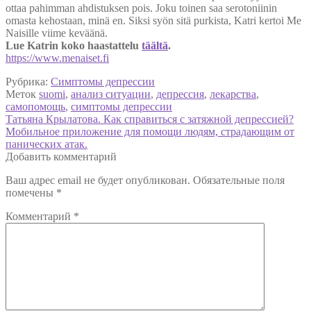
ottaa pahimman ahdistuksen pois. Joku toinen saa serotoniinin
omasta kehostaan, minä en. Siksi syön sitä purkista, Katri kertoi Me
Naisille viime keväänä.
Lue Katrin koko haastattelu
täältä
.
https://www.menaiset.fi
Рубрика:
Симптомы депрессии
Меток
suomi
,
анализ ситуации
,
депрессия
,
лекарства
,
самопомощь
,
симптомы депрессии
Навигация
Предыдущая
Татьяна Крылатова. Как справиться с затяжной депрессией?
запись:
Следующая
Мобильное приложение для помощи людям, страдающим от
по
запись:
панических атак.
записям
Добавить комментарий
Ваш адрес email не будет опубликован.
Обязательные поля
помечены
*
Комментарий
*