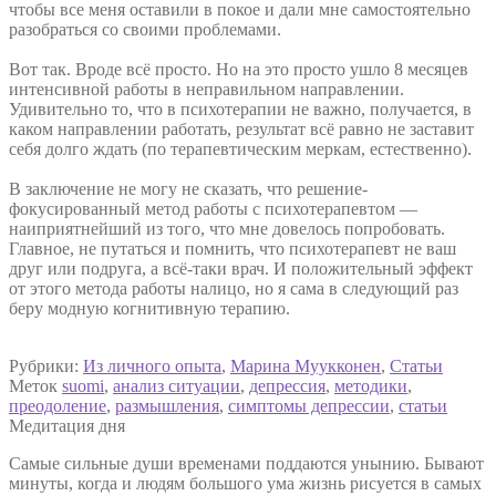
чтобы все меня оставили в покое и дали мне самостоятельно
разобраться со своими проблемами.
Вот так. Вроде всё просто. Но на это просто ушло 8 месяцев
интенсивной работы в неправильном направлении.
Удивительно то, что в психотерапии не важно, получается, в
каком направлении работать, результат всё равно не заставит
себя долго ждать (по терапевтическим меркам, естественно).
В заключение не могу не сказать, что решение-
фокусированный метод работы с психотерапевтом —
наиприятнейший из того, что мне довелось попробовать.
Главное, не путаться и помнить, что психотерапевт не ваш
друг или подруга, а всё-таки врач. И положительный эффект
от этого метода работы налицо, но я сама в следующий раз
беру модную когнитивную терапию.
Рубрики:
Из личного опыта
,
Марина Муукконен
,
Статьи
Меток
suomi
,
анализ ситуации
,
депрессия
,
методики
,
преодоление
,
размышления
,
симптомы депрессии
,
статьи
Медитация дня
Самые сильные души временами поддаются унынию. Бывают
минуты, когда и людям большого ума жизнь рисуется в самых