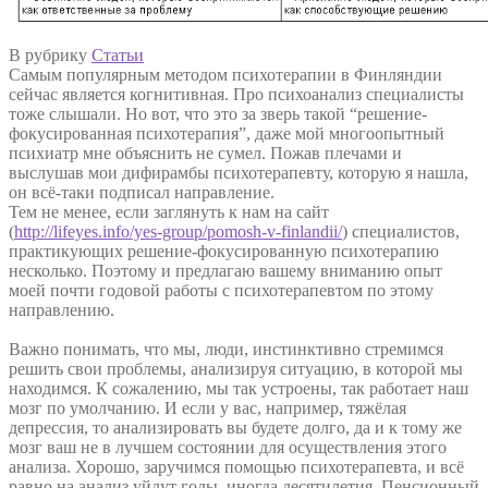
В рубрику
Статьи
Самым популярным методом психотерапии в Финляндии
сейчас является когнитивная. Про психоанализ специалисты
тоже слышали. Но вот, что это за зверь такой “решение-
фокусированная психотерапия”, даже мой многоопытный
психиатр мне объяснить не сумел. Пожав плечами и
выслушав мои дифирамбы психотерапевту, которую я нашла,
он всё-таки подписал направление.
Тем не менее, если заглянуть к нам на сайт
(
http://lifeyes.info/yes-group/pomosh-v-finlandii/
) специалистов,
практикующих решение-фокусированную психотерапию
несколько. Поэтому и предлагаю вашему вниманию опыт
моей почти годовой работы с психотерапевтом по этому
направлению.
Важно понимать, что мы, люди, инстинктивно стремимся
решить свои проблемы, анализируя ситуацию, в которой мы
находимся. К сожалению, мы так устроены, так работает наш
мозг по умолчанию. И если у вас, например, тяжёлая
депрессия, то анализировать вы будете долго, да и к тому же
мозг ваш не в лучшем состоянии для осуществления этого
анализа. Хорошо, заручимся помощью психотерапевта, и всё
равно на анализ уйдут годы, иногда десятилетия. Пенсионный