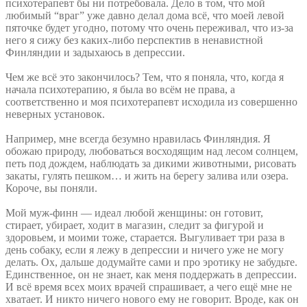
психотерапевт бы ни потребовала. Дело в том, что мой
любимый “враг” уже давно делал дома всё, что моей левой
пяточке будет угодно, потому что очень переживал, что из-за
него я сижу без каких-либо перспектив в ненавистной
Финляндии и задыхаюсь в депрессии.
Чем же всё это закончилось? Тем, что я поняла, что, когда я
начала психотерапию, я была во всём не права, а
соответственно и моя психотерапевт исходила из совершенно
неверных установок.
Например, мне всегда безумно нравилась Финляндия. Я
обожаю природу, любоваться восходящим над лесом солнцем,
петь под дождем, наблюдать за дикими животными, рисовать
закаты, гулять пешком… и жить на берегу залива или озера.
Короче, вы поняли.
Мой муж-финн — идеал любой женщины: он готовит,
стирает, убирает, ходит в магазин, следит за фигурой и
здоровьем, и моими тоже, старается. Выгуливает три раза в
день собаку, если я лежу в депрессии и ничего уже не могу
делать. Ох, дальше додумайте сами и про эротику не забудьте.
Единственное, он не знает, как меня поддержать в депрессии.
И всё время всех моих врачей спрашивает, а чего ещё мне не
хватает. И никто ничего нового ему не говорит. Вроде, как он