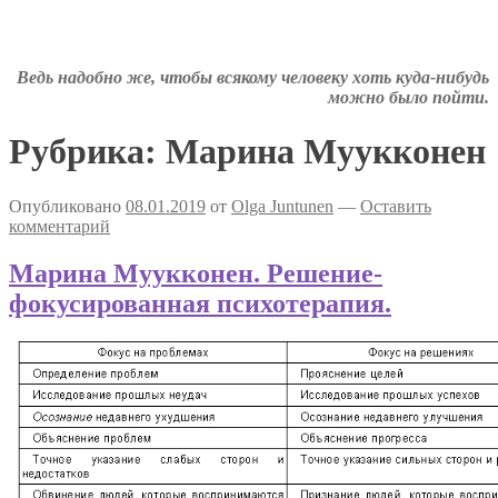
вложенное
Аткрытки на тему депрессии
меню
Депрессивные комиксы
Ведь надобно же, чтобы всякому человеку хоть куда-нибудь
можно было пойти.
Рубрика:
Марина Муукконен
Опубликовано
08.01.2019
от
Olga Juntunen
—
Оставить
комментарий
Марина Муукконен. Решение-
фокусированная психотерапия.