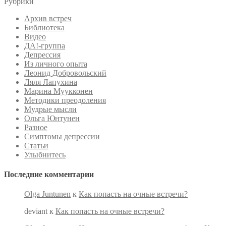
Рубрики
Архив встреч
Библиотека
Видео
ДА!-группа
Депрессия
Из личного опыта
Леонид Добровольский
Ляля Лапухина
Марина Муукконен
Методики преодоления
Мудрые мысли
Ольга Юнтунен
Разное
Симптомы депрессии
Статьи
Улыбнитесь
Последние комментарии
Olga Juntunen
к
Как попасть на очные встречи?
deviant
к
Как попасть на очные встречи?