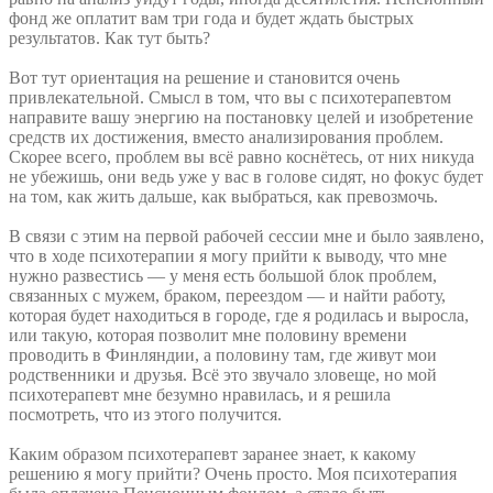
фонд же оплатит вам три года и будет ждать быстрых
результатов. Как тут быть?
Вот тут ориентация на решение и становится очень
привлекательной. Смысл в том, что вы с психотерапевтом
направите вашу энергию на постановку целей и изобретение
средств их достижения, вместо анализирования проблем.
Скорее всего, проблем вы всё равно коснётесь, от них никуда
не убежишь, они ведь уже у вас в голове сидят, но фокус будет
на том, как жить дальше, как выбраться, как превозмочь.
В связи с этим на первой рабочей сессии мне и было заявлено,
что в ходе психотерапии я могу прийти к выводу, что мне
нужно развестись — у меня есть большой блок проблем,
связанных с мужем, браком, переездом — и найти работу,
которая будет находиться в городе, где я родилась и выросла,
или такую, которая позволит мне половину времени
проводить в Финляндии, а половину там, где живут мои
родственники и друзья. Всё это звучало зловеще, но мой
психотерапевт мне безумно нравилась, и я решила
посмотреть, что из этого получится.
Каким образом психотерапевт заранее знает, к какому
решению я могу прийти? Очень просто. Моя психотерапия