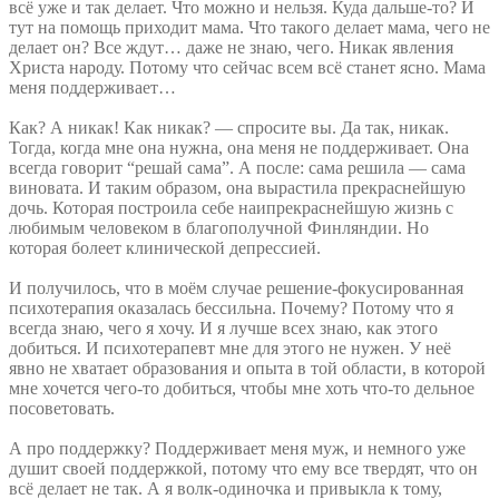
всё уже и так делает. Что можно и нельзя. Куда дальше-то? И
тут на помощь приходит мама. Что такого делает мама, чего не
делает он? Все ждут… даже не знаю, чего. Никак явления
Христа народу. Потому что сейчас всем всё станет ясно. Мама
меня поддерживает…
Как? А никак! Как никак? — спросите вы. Да так, никак.
Тогда, когда мне она нужна, она меня не поддерживает. Она
всегда говорит “решай сама”. А после: сама решила — сама
виновата. И таким образом, она вырастила прекраснейшую
дочь. Которая построила себе наипрекраснейшую жизнь с
любимым человеком в благополучной Финляндии. Но
которая болеет клинической депрессией.
И получилось, что в моём случае решение-фокусированная
психотерапия оказалась бессильна. Почему? Потому что я
всегда знаю, чего я хочу. И я лучше всех знаю, как этого
добиться. И психотерапевт мне для этого не нужен. У неё
явно не хватает образования и опыта в той области, в которой
мне хочется чего-то добиться, чтобы мне хоть что-то дельное
посоветовать.
А про поддержку? Поддерживает меня муж, и немного уже
душит своей поддержкой, потому что ему все твердят, что он
всё делает не так. А я волк-одиночка и привыкла к тому,