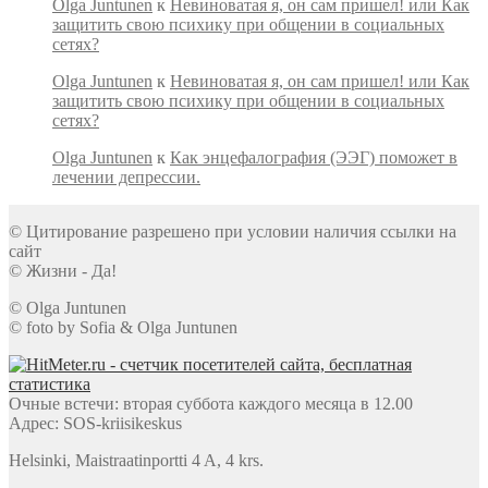
Olga Juntunen
к
Невиноватая я, он сам пришел! или Как
защитить свою психику при общении в социальных
сетях?
Olga Juntunen
к
Невиноватая я, он сам пришел! или Как
защитить свою психику при общении в социальных
сетях?
Olga Juntunen
к
Как энцефалография (ЭЭГ) поможет в
лечении депрессии.
© Цитирование разрешено при условии наличия ссылки на
сайт
© Жизни - Да!
© Olga Juntunen
© foto by Sofia & Olga Juntunen
Очные встечи: вторая суббота каждого месяца в 12.00
Адрес: SOS-kriisikeskus
Helsinki, Maistraatinportti 4 A, 4 krs.