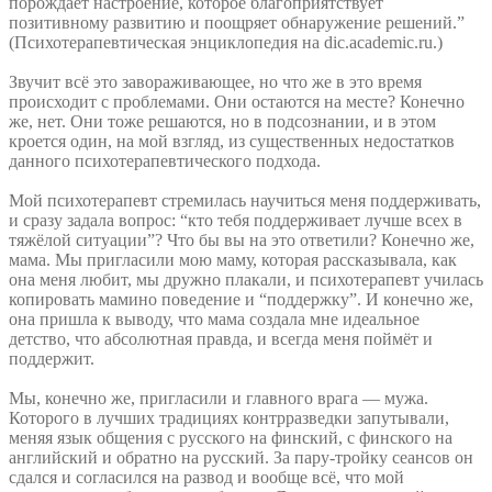
порождает настроение, которое благоприятствует
позитивному развитию и поощряет обнаружение решений.”
(Психотерапевтическая энциклопедия на dic.academic.ru.)
Звучит всё это завораживающее, но что же в это время
происходит с проблемами. Они остаются на месте? Конечно
же, нет. Они тоже решаются, но в подсознании, и в этом
кроется один, на мой взгляд, из существенных недостатков
данного психотерапевтического подхода.
Мой психотерапевт стремилась научиться меня поддерживать,
и сразу задала вопрос: “кто тебя поддерживает лучше всех в
тяжёлой ситуации”? Что бы вы на это ответили? Конечно же,
мама. Мы пригласили мою маму, которая рассказывала, как
она меня любит, мы дружно плакали, и психотерапевт училась
копировать мамино поведение и “поддержку”. И конечно же,
она пришла к выводу, что мама создала мне идеальное
детство, что абсолютная правда, и всегда меня поймёт и
поддержит.
Мы, конечно же, пригласили и главного врага — мужа.
Которого в лучших традициях контрразведки запутывали,
меняя язык общения с русского на финский, с финского на
английский и обратно на русский. За пару-тройку сеансов он
сдался и согласился на развод и вообще всё, что мой