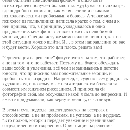
была оплачена Пенсионным фондом, а стало быть,
психотерапевт получает большой талмуд бумаг от психиатра,
где подробно прописано, как меня лечили и с какими
психологическими проблемами я борюсь. А также мой
психолог из поликлиники написала кратко о том, с чем я к
ней пришла, что, в принципе, укладывалось в одно
предложение: муж-финн заставляет жить в нелюбимой
Финляндии. Специалисту же моментально понятно, как из
этой ситуации можно выйти. И… в этом направлении он вас
и будет вести. Хорошо это или плохо, решать вам!
“Ориентация на решение” фокусируется на том, что работает,
а не на том, что не работает. Поэтому вы будете обсуждать
ваши хобби и увлечения, всё чем вы занимались в детстве,
юности, что приносило вам положительные эмоции, и
пробовать это возродить. Например, я, судя по всему, родилась
художником, и поэтому мы с психотерапевтом болтали за
совместным занятием рисованием. Я приносила ей
фотографии себя, мы обсуждали какой я была до депрессии. И
вместе придумывали, как вернуть меня ту, счастливую.
В этом и суть подхода: акцент делается на ресурсах и
способностях, а не на проблемах, на успехах, а не неудачах.
“Это подход, который передает уважение и увеличивает
сотрудничество и творчество. Ориентация на решение