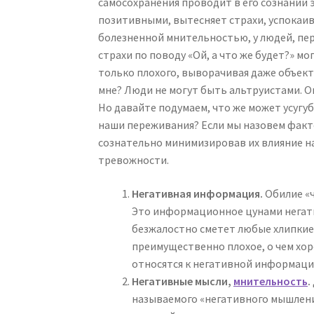
самосохранения проводит в его сознании
позитивными, вытесняет страхи, успокаив
болезненной мнительностью, у людей, пе
страхи по поводу «Ой, а что же будет?» м
только плохого, выворачивая даже объек
мне? Люди не могут быть альтруистами. Он
Но давайте подумаем, что же может усугу
наши переживания? Если мы назовем факт
сознательно минимизировав их влияние н
тревожности.
Негативная информация.
Обилие «ч
Это информационное цунами негати
безжалостно сметет любые хлипкие 
преимущественно плохое, о чем хор
относятся к негативной информаци
Негативные мысли,
мнительность
.
называемого «негативного мышления