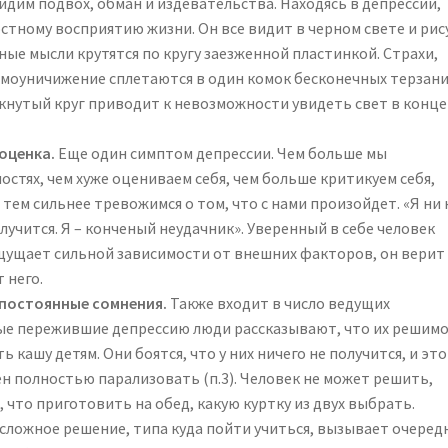
идим подвох, обман и издевательства. Находясь в депрессии,
стному восприятию жизни. Он все видит в черном свете и рис
ные мысли крутятся по кругу заезженной пластинкой. Страхи,
амоуничижение сплетаются в один комок бесконечных терзани
кнутый круг приводит к невозможности увидеть свет в конце
ооценка.
Еще один симптом депрессии. Чем больше мы
остях, чем хуже оцениваем себя, чем больше критикуем себя,
тем сильнее тревожимся о том, что с нами произойдет. «Я ни 
олучится. Я – конченый неудачник». Уверенный в себе человек
ощущает сильной зависимости от внешних факторов, он верит
т него.
постоянные сомнения.
Также входит в число ведущих
ые пережившие депрессию люди рассказывают, что их решим
ь кашу детям. Они боятся, что у них ничего не получится, и это
ен полностью парализовать (п.3). Человек не может решить,
, что приготовить на обед, какую куртку из двух выбрать.
сложное решение, типа куда пойти учиться, вызывает очеред