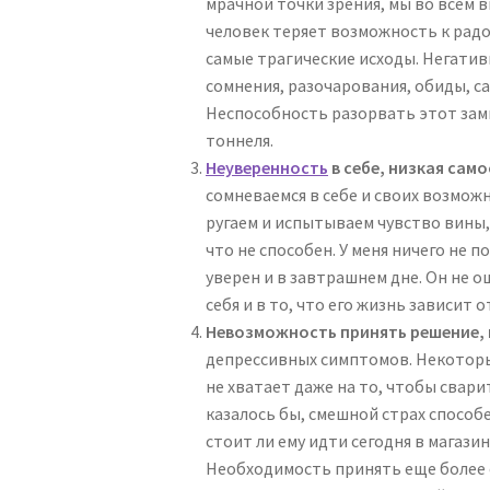
мрачной точки зрения, мы во всем в
человек теряет возможность к радо
самые трагические исходы. Негатив
сомнения, разочарования, обиды, с
Неспособность разорвать этот зам
тоннеля.
Неуверенность
в себе, низкая сам
сомневаемся в себе и своих возможн
ругаем и испытываем чувство вины, 
что не способен. У меня ничего не п
уверен и в завтрашнем дне. Он не 
себя и в то, что его жизнь зависит о
Невозможность принять решение, 
депрессивных симптомов. Некотор
не хватает даже на то, чтобы сварит
казалось бы, смешной страх способ
стоит ли ему идти сегодня в магазин
Необходимость принять еще более 