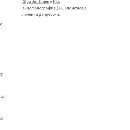
Olga Juntunen
к
Как
.
энцефалография (ЭЭГ) поможет в
лечении депрессии.
же
).
сы –
ых