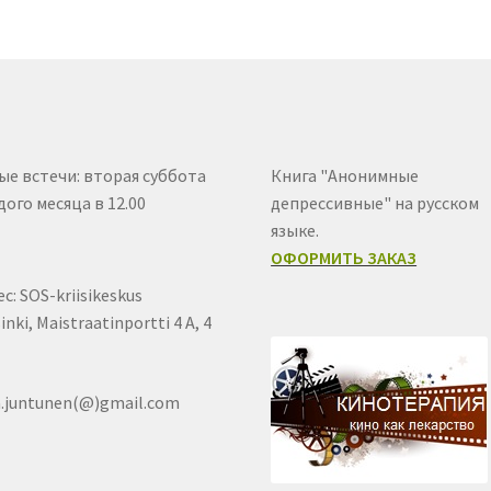
ые встечи: вторая суббота
Книга "Анонимные
ого месяца в 12.00
депрессивные" на русском
языке.
ОФОРМИТЬ ЗАКАЗ
с: SOS-kriisikeskus
inki, Maistraatinportti 4 A, 4
a.juntunen(@)gmail.com