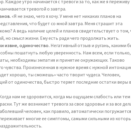
р. Каждое утро начинается с тревоги за то, как же я переживу
канчивается тревогой о завтра.
анов.
«Я не знаю, чего я хочу. У меня нет никаких планов на
едставления, что будет со мной завтра. Меня страшит эта
омо? А ведь наличие целей и планов свидетельствует о том, 
ый, но смысл жизни. Ему есть ради чего продолжать жить.
и извне, одиночество.
Негативный отзыв и ругань, какими б
собны пошатнуть любую уверенность. Нам всем, если только,
паты, необходимы эмпатия и принятие окружающих. Таково
о чувства. Произнесенная в нужное время с нужной интонаци
удет хорошо, ты сможешь» часто творит чудеса. Человек,
ий от одиночества, быстро теряет последние остатки веры 
Когда нам не здоровится, когда мы ощущаем слабость или тем
раски. Тут же возникает тревога за свое здоровье и за все дел
аболевший человек, как правило, автоматически погружается
 переживает многие ее симптомы, самыми сильными из котор
раздражительность.