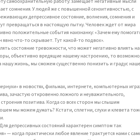
 эту самоохранительную работу: замещает негативные мысли
ает сомнения. У людей же с повышенной сензитивностью, с
реживающих депрессивное состояние, волнения, сомнения и
огут превращаться в настоящую пытку. Человек ждет от мира
тивно положительные события наизнанку: «Зачем ему помогат
 явно что-то скрывает. Тут какой-то подвох».
блять состояние тревожности, что может негативно влиять на
оры, объективно вредящие нашему настроению, то возможно
а нашу жизнь, мы сможем существенно понизить и градус наш
ернухи» в новостях, фильмах, интернете, компьютерных игра
ва, зачастую откровенно ложного и неуважительного,
строения позитива. Когда со всех сторон мы слышим
ошем мы можем думать? Кстати, сплетни, слухи и клевета тож
и.
Для депрессивных состояний характерен симптом так
» — когда практически любое явление трактуется нами с сам