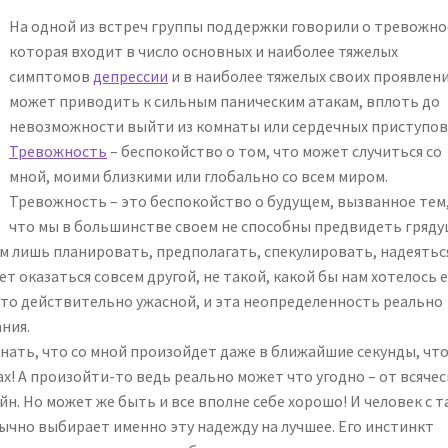
На одной из встреч группы поддержки говорили о тревожно
которая входит в число основных и наиболее тяжелых
симптомов
депрессии
и в наиболее тяжелых своих проявлен
может приводить к сильным паническим атакам, вплоть до
невозможности выйти из комнаты или сердечных приступов
Тревожность
– беспокойство о том, что может случиться со
мной, моими близкими или глобально со всем миром.
Тревожность – это беспокойство о будущем, вызванное тем
что мы в большинстве своем не способны предвидеть гряд
ем лишь планировать, предполагать, спекулировать, надеятьс
т оказаться совсем другой, не такой, какой бы нам хотелось 
 что действительно ужасной, и эта неопределенность реально
ния.
 знать, что со мной произойдет даже в ближайшие секунды, что
х! А произойти-то ведь реально может что угодно – от всячес
йн. Но может же быть и все вполне себе хорошо! И человек с т
чно выбирает именно эту надежду на лучшее. Его инстинкт