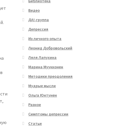
Библиотека
ует
Видео
ДА!-группа
й.
Депрессия
Из личного опыта
Леонид Добровольский
Ляля Лапухина
на
Марина Муукконен
 в
Методики преодоления
Мудрые мысли
ости
Ольга Юнтунен
т,
Разное
Симптомы депрессии
ную
Статьи