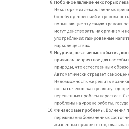
Побочное явление некоторых лека
Некоторые из лекарственных препар
борьбу с депрессией и тревожност
повышающие эту самую тревожность,
могут действовать на организм и н
употребления: газированные напитк
нарковеществах.
Неудачи, негативные события, ко
причинам неприятное для нас собы
природы, что естественным образом
Автоматически страдает самооценка
Невозможность же решить возникшу
вогнать человека в реальную депре
нерешенных проблем нарастает. Схо
проблемы на уровне работы, государ
Финансовые проблемы.
Волнения п
переживания болезненных состояний 
жизненных приоритетов, оказывать 