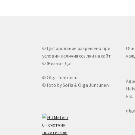
© Цитирование разрешено при
Очн
условии наличия ссылки на сайт
кажд
© Жизни - Да!
© Olga Juntunen
Адре
© foto by Sofia & Olga Juntunen
Hels
krs.
olg