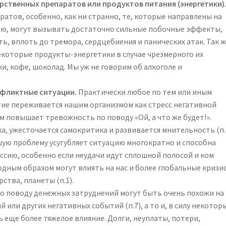
рственных препаратов или продуктов питания (энергетики)
атов, особенно, как ни странно, те, которые направлены на
ью, могут вызывать достаточно сильные побочные эффекты,
 вплоть до тремора, сердцебиения и панических атак. Так 
екоторые продукты-энергетики в случае чрезмерного их
и, кофе, шоколад. Мы уж не говорим об алкоголе и
нфликтные ситуации.
Практически любое по тем или иным
тие переживается нашим организмом как стресс негативной
 повышает тревожность по поводу «Ой, а что же будет!».
, ужесточается самокритика и развивается мнительность (п.3
ю проблему усугубляет ситуацию многократно и способна
ссию, особенно если неудачи идут сплошной полосой и ком
дным образом могут влиять на нас и более глобальные кризи
ства, планеты (п.1).
о поводу денежных затруднений могут быть очень похожи на
или других негативных событий (п.7), а то и, в силу некотор
еще более тяжелое влияние. Долги, неуплаты, потери,