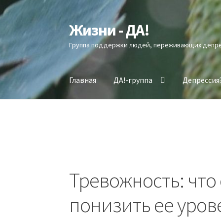
Жизни - ДА!
Перейти
Перейти
к
к
Группа поддержки людей, переживающих депр
навигации
содержимому
Главная
ДА!-группа
Депрессия
Тревожность: что 
понизить ее уров