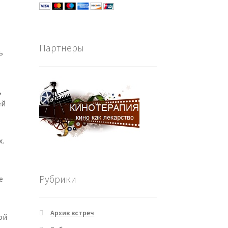
Партнеры
ь
,
ей
х.
Рубрики
е
Архив встреч
ой