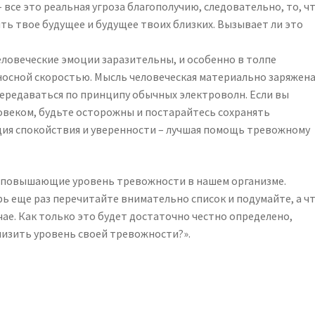
все это реальная угроза благополучию, следовательно, то, ч
ь твое будущее и будущее твоих близких. Вызывает ли это
ловеческие эмоции заразительны, и особенно в толпе
носной скоростью. Мысль человеческая материально заряжен
передаваться по принципу обычных электроволн. Если вы
овеком, будьте осторожны и постарайтесь сохранять
ция спокойствия и уверенности – лучшая помощь тревожному
, повышающие уровень тревожности в нашем организме.
рь еще раз перечитайте внимательно список и подумайте, а ч
чае. Как только это будет достаточно честно определено,
снизить уровень своей тревожности?».