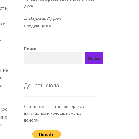
духа.
сти,
—
Марсель Пруст
иях
Следующая »
.
Поиск
Поиск
,
ущие
я,
Донаты сюда!
ее
Сайт ведется на волонтерских
 уж
началах. Если хочешь помочь,
ких
помогай!
ак