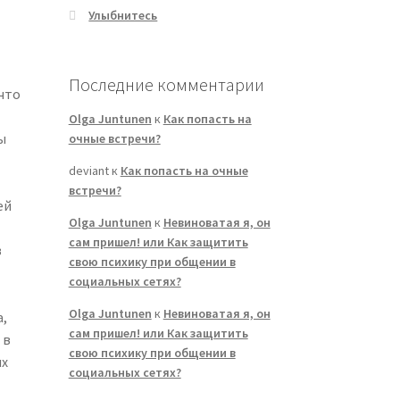
Улыбнитесь
Последние комментарии
что
Olga Juntunen
к
Как попасть на
ы
очные встречи?
deviant
к
Как попасть на очные
встречи?
ей
Olga Juntunen
к
Невиноватая я, он
сам пришел! или Как защитить
в
свою психику при общении в
социальных сетях?
Olga Juntunen
к
Невиноватая я, он
а,
сам пришел! или Как защитить
 в
свою психику при общении в
ых
социальных сетях?