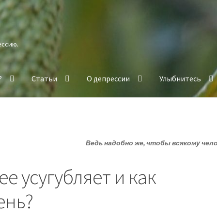
ессию.
?
Статьи
О депрессии
Улыбнитесь
Ведь надобно же, чтобы всякому чел
ее усугубляет и как
ень?