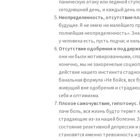
паническую атаку или ледяной ступо
сегодняшний день, и каждый день о
Неопределенность, отсутствие пл
будущее. Я не имею ни малейшего пр
полнейшая неопределенность». Знак
у человека есть, пусть подчас и хил
Отсутствие одобрения и поддержк
они ни были мотивированными, спо
конечно, мы не закоренелые социо
действие нашего инстинкта стадног
банальная формула «Не бойся, все б
живущий вне одобрения и страдающ
себя и оптимизма.
Плохое самочувствие, гипотонус.
паче боль, вся жизнь будто теряет к
страдающие из-за нашей болезни. З
состояние реактивной депрессии и
становятся именно тревожность и 