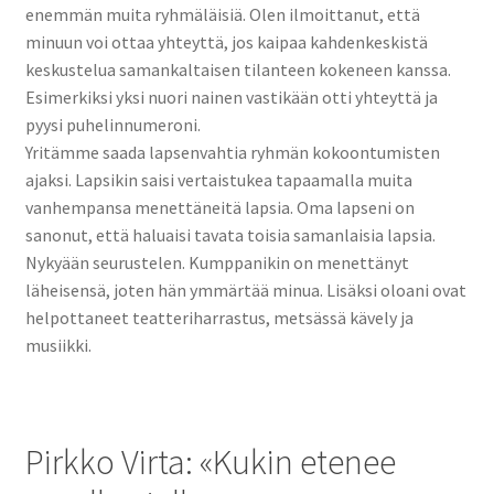
enemmän muita ryhmäläisiä. Olen ilmoittanut, että
minuun voi ottaa yhteyttä, jos kaipaa kahdenkeskistä
keskustelua samankaltaisen tilanteen kokeneen kanssa.
Esimerkiksi yksi nuori nainen vastikään otti yhteyttä ja
pyysi puhelinnumeroni.
Yritämme saada lapsenvahtia ryhmän kokoontumisten
ajaksi. Lapsikin saisi vertaistukea tapaamalla muita
vanhempansa menettäneitä lapsia. Oma lapseni on
sanonut, että haluaisi tavata toisia samanlaisia lapsia.
Nykyään seurustelen. Kumppanikin on menettänyt
läheisensä, joten hän ymmärtää minua. Lisäksi oloani ovat
helpottaneet teatteriharrastus, metsässä kävely ja
musiikki.
Pirkko Virta: «Kukin etenee