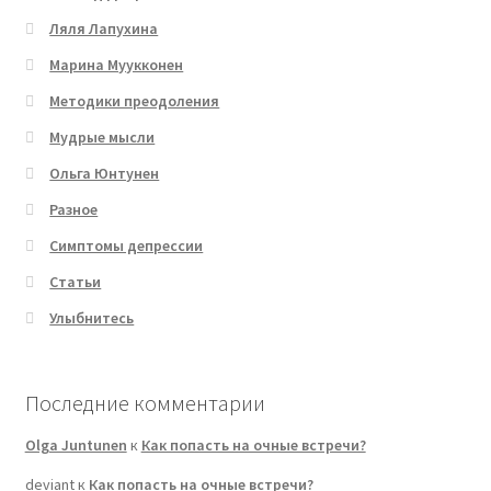
Ляля Лапухина
Марина Муукконен
Методики преодоления
Мудрые мысли
Ольга Юнтунен
Разное
Симптомы депрессии
Статьи
Улыбнитесь
Последние комментарии
Olga Juntunen
к
Как попасть на очные встречи?
deviant
к
Как попасть на очные встречи?