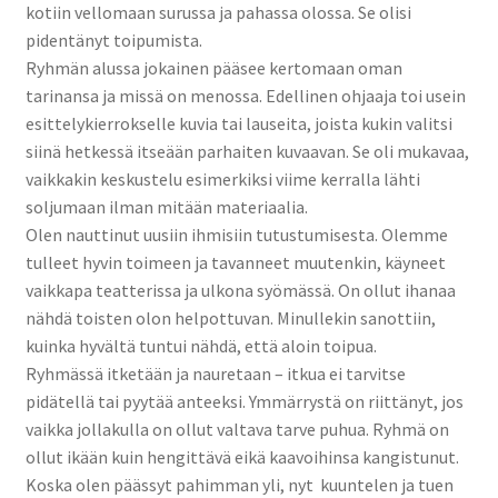
kotiin vellomaan surussa ja pahassa olossa. Se olisi
pidentänyt toipumista.
Ryhmän alussa jokainen pääsee kertomaan oman
tarinansa ja missä on menossa. Edellinen ohjaaja toi usein
esittelykierrokselle kuvia tai lauseita, joista kukin valitsi
siinä hetkessä itseään parhaiten kuvaavan. Se oli mukavaa,
vaikkakin keskustelu esimerkiksi viime kerralla lähti
soljumaan ilman mitään materiaalia.
Olen nauttinut uusiin ihmisiin tutustumisesta. Olemme
tulleet hyvin toimeen ja tavanneet muutenkin, käyneet
vaikkapa teatterissa ja ulkona syömässä. On ollut ihanaa
nähdä toisten olon helpottuvan. Minullekin sanottiin,
kuinka hyvältä tuntui nähdä, että aloin toipua.
Ryhmässä itketään ja nauretaan – itkua ei tarvitse
pidätellä tai pyytää anteeksi. Ymmärrystä on riittänyt, jos
vaikka jollakulla on ollut valtava tarve puhua. Ryhmä on
ollut ikään kuin hengittävä eikä kaavoihinsa kangistunut.
Koska olen päässyt pahimman yli, nyt kuuntelen ja tuen