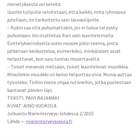
menetyksestä voi selvitä.
Uusille tulijoille selvitetään, että kaikki, mitä ryhmässä
jutellaan, on tarkoitettu vain läsnäolijoille.
– Kukin saa olla puhumattakin, jos ei halua tai pysty
puhumaan. Voi osallistua ihan vain kuuntelemalla.
Esittelykierroksella usein nousee jokin teema, josta
jatketaan keskustelua, esimerkiksi, minkälaiset asiat
helpottavat, kun suru tuntuu musertavalta.
– Toiset menevät metsään, toiset kuuntelevat musiikkia.
Minullekin musiikki oli keino helpottaa oloa. Monia auttaa
työnteko. Töihin meno ohjaa rutiineihin, jotka puolestaan
kantavat päivien läpi.
TEKSTI: PÄIVI RAJAMÄKI
KUVAT: AINO VUOKOLA
Julkaistu Mielenterveys-lehdessä 2/2015
Lähde —
mielenterveysseura.fi