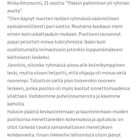
Mirka Aitonurmi, 31 vuotta: ”Pääsin pahimman yli ryhmän
avulla”.
”Olen käynyt nuorten leskien ryhmässä säännöllisen
epäsäännöllisesti pari vuotta. Muutama kuukausi meni
ennen kuin uskaltauduin mukaan. Puolisoni siunannut
pappi pelotteli minua tukiryhmistä: ikään kuin
osallistumalla leimautuisin jotenkin loppuelämäkseni
kielteisesti leskeksi.
Jännitin, olisinko ryhmässä ainoa alle kolmikymppinen
leski, mutta oloani helpotti, että ohjaaja oli minua vielä
nuorempi. Tutustuin siellä pian toiseenkin nuoreen
leskeen, jonka puoliso oli myös kuollut onnettomuudessa
yllättäen. Vaihdoimme puhelinnumeroita ja kävimme
kahvilla.
Halusin päästä keskustelemaan ja kuuntelemaan muiden
puolisonsa menettäneiden kokemuksia ja ajatuksia: on
ollut tärkeää tavata samankaltaisen menetyksen
kohdanneita. Ilman liikkeelle lähtemistä olisin jäänyt