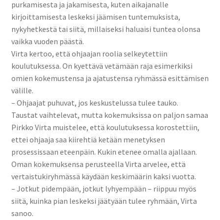
purkamisesta ja jakamisesta, kuten aikajanalle
kirjoittamisesta leskeksi jäämisen tuntemuksista,
nykyhetkestä tai siitä, millaiseksi haluaisi tuntea olonsa
vaikka vuoden päästä.
Virta kertoo, että ohjaajan roolia selkeytettiin
koulutuksessa. On kyettävä vetämään raja esimerkiksi
omien kokemustensa ja ajatustensa ryhmässä esittämisen
välille.
– Ohjaajat puhuvat, jos keskustelussa tulee tauko.
Taustat vaihtelevat, mutta kokemuksissa on paljon samaa
Pirkko Virta muistelee, että koulutuksessa korostettiin,
ettei ohjaaja saa kiirehtiä ketään menetyksen
prosessissaan eteenpäin. Kukin etenee omalla ajallaan.
Oman kokemuksensa perusteella Virta arvelee, että
vertaistukiryhmässä käydään keskimäärin kaksi vuotta.
– Jotkut pidempään, jotkut lyhyempään – riippuu myös
siitä, kuinka pian leskeksi jäätyään tulee ryhmään, Virta
sanoo.