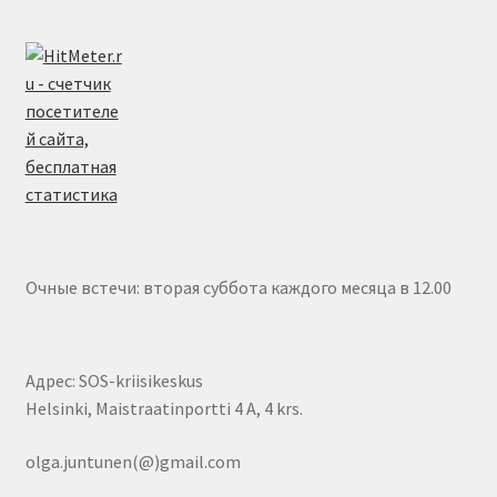
Очные встечи: вторая суббота каждого месяца в 12.00
Адрес: SOS-kriisikeskus
Helsinki, Maistraatinportti 4 A, 4 krs.
olga.juntunen(@)gmail.com