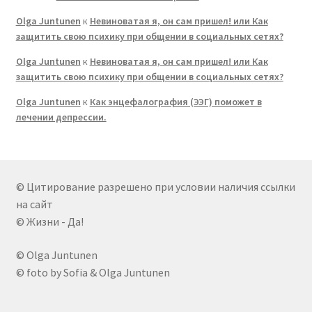
Olga Juntunen
к
Невиноватая я, он сам пришел! или Как
защитить свою психику при общении в социальных сетях?
Olga Juntunen
к
Невиноватая я, он сам пришел! или Как
защитить свою психику при общении в социальных сетях?
Olga Juntunen
к
Как энцефалография (ЭЭГ) поможет в
лечении депрессии.
© Цитирование разрешено при условии наличия ссылки
на сайт
© Жизни - Да!
© Olga Juntunen
© foto by Sofia & Olga Juntunen