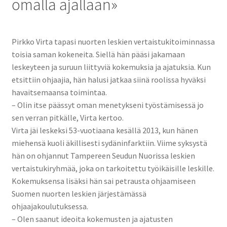
omalla ajallaan»
Pirkko Virta tapasi nuorten leskien vertaistukitoiminnassa
toisia saman kokeneita. Siellä hän pääsi jakamaan
leskeyteen ja suruun liittyviä kokemuksia ja ajatuksia. Kun
etsittiin ohjaajia, hän halusi jatkaa siinä roolissa hyväksi
havaitsemaansa toimintaa.
– Olin itse päässyt oman menetykseni työstämisessä jo
sen verran pitkälle, Virta kertoo.
Virta jäi leskeksi 53-vuotiaana kesällä 2013, kun hänen
miehensä kuoli äkillisesti sydäninfarktiin. Viime syksystä
hän on ohjannut Tampereen Seudun Nuorissa leskien
vertaistukiryhmää, joka on tarkoitettu työikäisille leskille.
Kokemuksensa lisäksi hän sai petrausta ohjaamiseen
Suomen nuorten leskien järjestämässä
ohjaajakoulutuksessa.
– Olen saanut ideoita kokemusten ja ajatusten