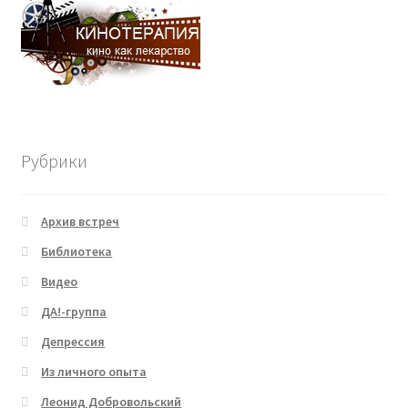
Рубрики
Архив встреч
Библиотека
Видео
ДА!-группа
Депрессия
Из личного опыта
Леонид Добровольский