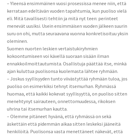
– Yleensä ensimmäinen vuosi prosessissa menee niin, että
kerrataan edeltävän vuoden tapahtumia, kun puoliso vielä
eli. Mitä tavallisesti tehtiin ja mitä nyt teen: perinteet
menevät uusiksi. Usein ensimmäisen vuoden jälkeen suurin
suru on ohi, mutta seuraavana vuonna konkretisoituu yksin
oleminen.
Suomen nuorten leskien vertaistukiryhmien
kokoontumiseen voi kävellä suoraan sisään ilman
ennakkoilmoittautumista. Osallistuja päättää itse, minkä
ajan kuluttua puolisonsa kuolemasta lähtee ryhmään.
– Joskus syyllisyyden tunto viivästyttää ryhmään tuloa, jos
puoliso on esimerkiksi tehnyt itsemurhan. Ryhmässä
huomaa, että kaikki kokevat syyllisyyttä, on puoliso sitten
menehtynyt sairauteen, onnettomuudessa, rikoksen
uhrina tai itsemurhan kautta.
– Olemme pitäneet hyvänä, että ryhmässä on sekä
äskettäin että pidemmän aikaa sitten leskeksi jääneitä
henkilöitä. Puolisonsa vasta menettäneet näkevät, että