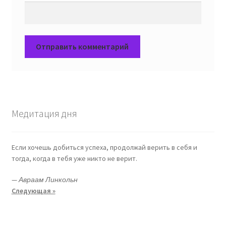
Медитация дня
Если хочешь добиться успеха, продолжай верить в себя и
тогда, когда в тебя уже никто не верит.
—
Авраам Линкольн
Следующая »