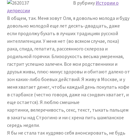
В рубрику
Истории о
депрессии
В общем, так. Меня зовут Оля, я довольно молода и буду
довольно молодой еще лет десять-двадцать, даже
если продолжу бухать в лучших традициях русской
интеллигенции. У меня нет (во всяком случае, пока)
рака, спида, гепатита, рассеянного склероза и
родильной горячки. Близорукость весьма умеренная,
гастрит успешно залечен. Все мои родственники и
друзья живы, плюс-минус здоровы и обитают далеко от
зон каких-либо боевых действий. Я живу в Москве, и у
меня хватает денег, чтобы каждый день покупать кофе
в старбаксе (честно говоря, даже на сэндвич хватает, и
еще остается). Я люблю смешные
картинки, велеречивость, секс, текст, тыкать пальцем
в закаты над Строгино и ни с хрена пить шампанское
середь недели.
Я бы не стала так кудряво себя анонсировать, не будь