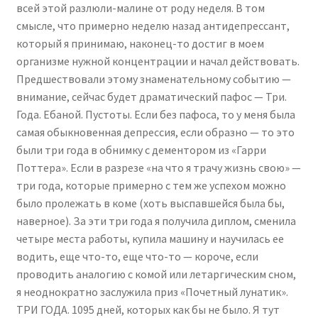
всей этой разлюли-малине от роду неделя. В том
смысле, что примерно неделю назад антидепрессант,
который я принимаю, наконец-то достиг в моем
организме нужной концентрации и начал действовать.
Предшествовали этому знаменательному событию —
внимание, сейчас будет драматический пафос — Три.
Года. Ебаной. Пустоты. Если без пафоса, то у меня была
самая обыкновенная депрессия, если образно — то это
были три года в обнимку с дементором из «Гарри
Поттера». Если в разрезе «на что я трачу жизнь свою» —
три года, которые примерно с тем же успехом можно
было пролежать в коме (хоть выспавшейся была бы,
наверное). За эти три года я получила диплом, сменила
четыре места работы, купила машину и научилась ее
водить, еще что-то, еще что-то — короче, если
проводить аналогию с комой или летаргическим сном,
я неоднократно заслужила приз «Почетный лунатик».
ТРИ ГОДА. 1095 дней, которых как бы не было. Я тут