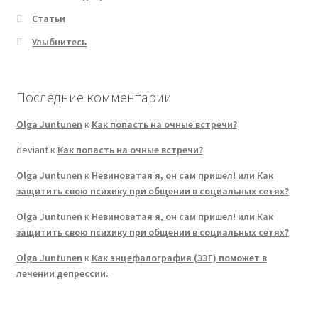
Статьи
Улыбнитесь
Последние комментарии
Olga Juntunen
к
Как попасть на очные встречи?
deviant
к
Как попасть на очные встречи?
Olga Juntunen
к
Невиноватая я, он сам пришел! или Как
защитить свою психику при общении в социальных сетях?
Olga Juntunen
к
Невиноватая я, он сам пришел! или Как
защитить свою психику при общении в социальных сетях?
Olga Juntunen
к
Как энцефалография (ЭЭГ) поможет в
лечении депрессии.