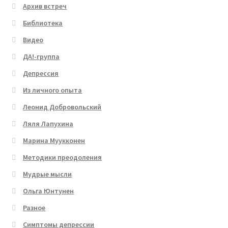
Архив встреч
Библиотека
Видео
ДА!-группа
Депрессия
Из личного опыта
Леонид Добровольский
Ляля Лапухина
Марина Муукконен
Методики преодоления
Мудрые мысли
Ольга Юнтунен
Разное
Симптомы депрессии