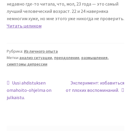
недавно где-то читала, что, мол, 23 года — это самый
лучший человеческий возраст. 22 и 24 наверняка
немногим хуже, но мне этого уже никогда не проверить.
Читать целиком
Рубрика:
Из личного опыта
Метки
анализ ситуации
,
преодоление
,
размышления
,
симптомы депрессии
Навигация
Предыдущая
Следующая
Uusi ahdistuksen
Эксперимент: избавиться
запись:
запись:
omahoito-ohjelma on
от плохих воспоминаний.
по
julkaistu.
записям