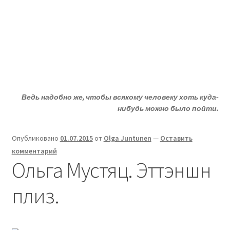
Жизни - ДА!
Перейти
Перейти
Меню
к
к
навигации
содержимому
Главная
ДА!-группа
Ведь надобно же, чтобы всякому человеку хоть куда-
Депрессия?
нибудь можно было пойти.
Статьи
Опубликовано
01.07.2015
от
Olga Juntunen
—
Оставить
комментарий
О депрессии
Ольга Мустяц. Эттэншн
Улыбнитесь
плиз.