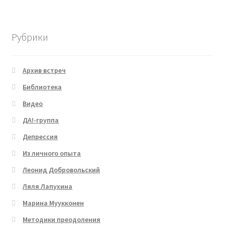
Рубрики
Архив встреч
Библиотека
Видео
ДА!-группа
Депрессия
Из личного опыта
Леонид Добровольский
Ляля Лапухина
Марина Муукконен
Методики преодоления