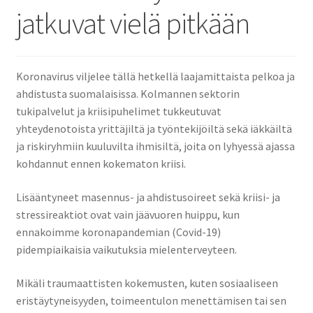
jatkuvat vielä pitkään
Koronavirus viljelee tällä hetkellä laajamittaista pelkoa ja
ahdistusta suomalaisissa. Kolmannen sektorin
tukipalvelut ja kriisipuhelimet tukkeutuvat
yhteydenotoista yrittäjiltä ja työntekijöiltä sekä iäkkäiltä
ja riskiryhmiin kuuluvilta ihmisiltä, joita on lyhyessä ajassa
kohdannut ennen kokematon kriisi.
Lisääntyneet masennus- ja ahdistusoireet sekä kriisi- ja
stressireaktiot ovat vain jäävuoren huippu, kun
ennakoimme koronapandemian (Covid-19)
pidempiaikaisia vaikutuksia mielenterveyteen.
Mikäli traumaattisten kokemusten, kuten sosiaaliseen
eristäytyneisyyden, toimeentulon menettämisen tai sen