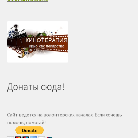
Донаты сюда!
Сайт ведется на волонтерских началах. Если хочешь
помочь, помогай!