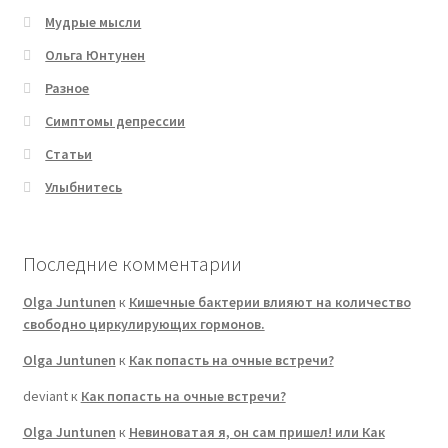
Мудрые мысли
Ольга Юнтунен
Разное
Симптомы депрессии
Статьи
Улыбнитесь
Последние комментарии
Olga Juntunen
к
Кишечные бактерии влияют на количество
свободно циркулирующих гормонов.
Olga Juntunen
к
Как попасть на очные встречи?
deviant
к
Как попасть на очные встречи?
Olga Juntunen
к
Невиноватая я, он сам пришел! или Как