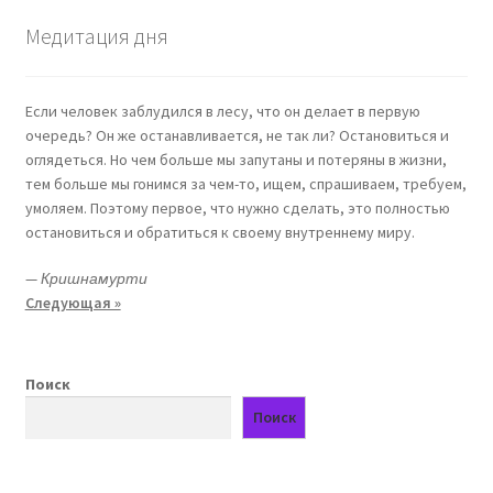
Медитация дня
Если человек заблудился в лесу, что он делает в первую
очередь? Он же останавливается, не так ли? Остановиться и
оглядеться. Но чем больше мы запутаны и потеряны в жизни,
тем больше мы гонимся за чем-то, ищем, спрашиваем, требуем,
умоляем. Поэтому первое, что нужно сделать, это полностью
остановиться и обратиться к своему внутреннему миру.
—
Кришнамурти
Следующая »
Поиск
Поиск