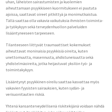
uhan, läheisten sairastumisten ja kuolemien
aiheuttamaan psyykkiseen kuormitukseen ei puututa
ajoissa, saattavat oireet pitkittyä ja monimutkaistua.
Tällä saattaa olla vakavia vaikutuksia ihmisten toiminta-
ja työkykyyn sekä terveydenhuollon palveluiden
lisääntyneeseen tarpeeseen.
Tilanteeseen liittyvät
traumaattiset kokemukset
aiheuttavat moninaisia psyykkisiä oireita, kuten
unettomuutta, masennusta, ahdistuneisuutta sekä
yhdistelmäoireita, jotka heijastuvat yksilön työ- ja
toimintakykyyn.
Lisääntynyt psyykkinen oireilu saattaa kasvattaa myös
vakavien fyysisten sairauksien, kuten sydän- ja
verisuonitautien riskiä.
Yhtenä kansanterveydellisenä riskitekijänä voidaan nähdä