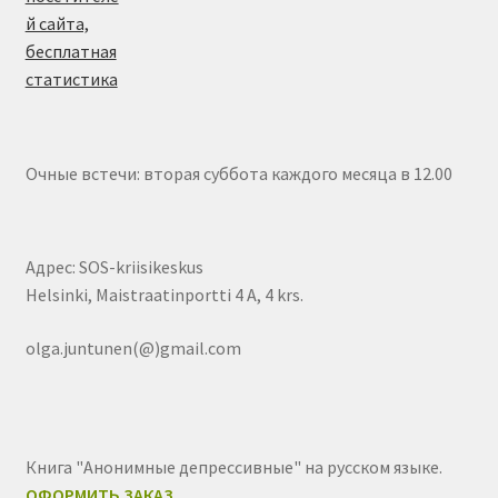
Очные встечи: вторая суббота каждого месяца в 12.00
Адрес: SOS-kriisikeskus
Helsinki, Maistraatinportti 4 A, 4 krs.
olga.juntunen(@)gmail.com
Книга "Анонимные депрессивные" на русском языке.
ОФОРМИТЬ ЗАКАЗ