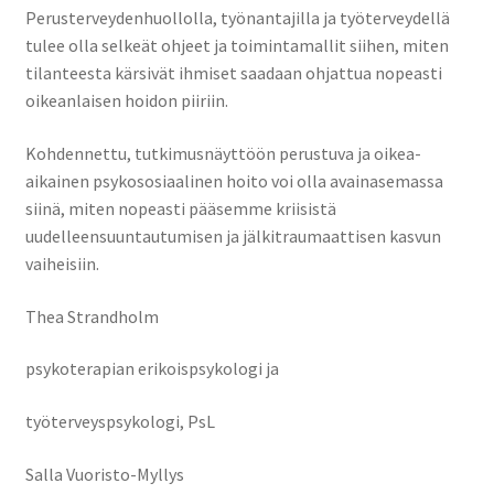
Perusterveydenhuollolla, työnantajilla ja työterveydellä
tulee olla selkeät ohjeet ja toimintamallit siihen, miten
tilanteesta kärsivät ihmiset saadaan ohjattua nopeasti
oikeanlaisen hoidon piiriin.
Kohdennettu, tutkimusnäyttöön perustuva ja oikea-
aikainen psykososiaalinen hoito voi olla avainasemassa
siinä, miten nopeasti pääsemme kriisistä
uudelleensuuntautumisen ja jälkitraumaattisen kasvun
vaiheisiin.
Thea Strandholm
psykoterapian erikoispsykologi ja
työterveyspsykologi, PsL
Salla Vuoristo-Myllys