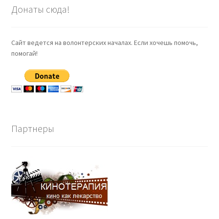
Донаты сюда!
Сайт ведется на волонтерских началах. Если хочешь помочь,
помогай!
Партнеры