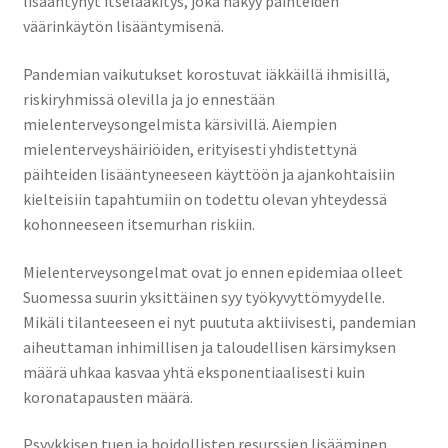
lisääntynyt itselääkitys, joka näkyy päihteiden
väärinkäytön lisääntymisenä.
Pandemian vaikutukset korostuvat iäkkäillä ihmisillä,
riskiryhmissä olevilla ja jo ennestään
mielenterveysongelmista kärsivillä. Aiempien
mielenterveyshäiriöiden, erityisesti yhdistettynä
päihteiden lisääntyneeseen käyttöön ja ajankohtaisiin
kielteisiin tapahtumiin on todettu olevan yhteydessä
kohonneeseen itsemurhan riskiin.
Mielenterveysongelmat
ovat jo ennen epidemiaa olleet
Suomessa suurin yksittäinen syy työkyvyttömyydelle.
Mikäli tilanteeseen ei nyt puututa aktiivisesti, pandemian
aiheuttaman inhimillisen ja taloudellisen kärsimyksen
määrä uhkaa kasvaa yhtä eksponentiaalisesti kuin
koronatapausten määrä.
Psyykkisen tuen ja hoidollisten resurssien lisääminen