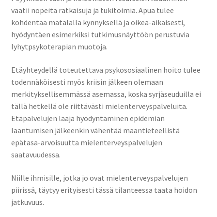
vaatii nopeita ratkaisuja ja tukitoimia. Apua tulee
kohdentaa matalalla kynnyksellä ja oikea-aikaisesti,
hyödyntäen esimerkiksi tutkimusnäyttöön perustuvia
lyhytpsykoterapian muotoja.
Etäyhteydellä toteutettava psykososiaalinen hoito tulee
todennäköisesti myös kriisin jälkeen olemaan
merkityksellisemmässä asemassa, koska syrjäseuduilla ei
tällä hetkellä ole riittävästi mielenterveyspalveluita.
Etäpalvelujen laaja hyödyntäminen epidemian
laantumisen jälkeenkin vähentää maantieteellistä
epätasa-arvoisuutta mielenterveyspalvelujen
saatavuudessa.
Niille ihmisille
, jotka jo ovat mielenterveyspalvelujen
piirissä, täytyy erityisesti tässä tilanteessa taata hoidon
jatkuvuus.