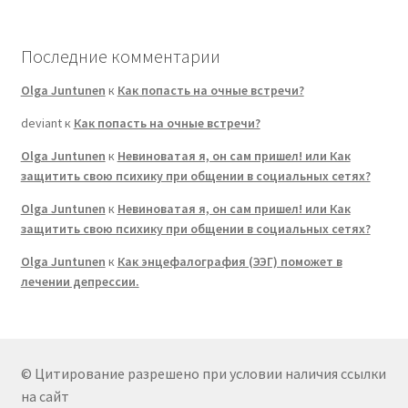
Последние комментарии
Olga Juntunen
к
Как попасть на очные встречи?
deviant
к
Как попасть на очные встречи?
Olga Juntunen
к
Невиноватая я, он сам пришел! или Как
защитить свою психику при общении в социальных сетях?
Olga Juntunen
к
Невиноватая я, он сам пришел! или Как
защитить свою психику при общении в социальных сетях?
Olga Juntunen
к
Как энцефалография (ЭЭГ) поможет в
лечении депрессии.
© Цитирование разрешено при условии наличия ссылки
на сайт