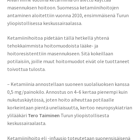
masennuksen hoitoon. Suomessa ketamiinihoitojen
antaminen aloitettiin vuonna 2010, ensimmäisenä Turun
yliopistollisessa keskussairaalassa.
Ketamiinihoitoa pidetään tällä hetkellä yhtenä
tehokkaimmista hoitomuodoista lääke- ja
hoitoresistenttiin masennukseen. Sitä kokeillaan
potilaisiin, joille muut hoitomuodot eivät ole tuottaneet
toivottua tulosta.
– Ketamiinia annostellaan suoneen suolaliuoksen kanssa
0,5 mg/painokilo. Annostus on 4–6 kertaa pienempi kuin
nukutuskäytössä, joten hoito aiheuttaa potilaalle
korkeintaan pientä uneliaisuutta, kertoo neuropsykiatrian
ylilääkäri
Tero Taiminen
Turun yliopistollisesta
keskussairaalasta.
Ketamiinihoito eli -infuusio toteutetaan suonensisäisenä