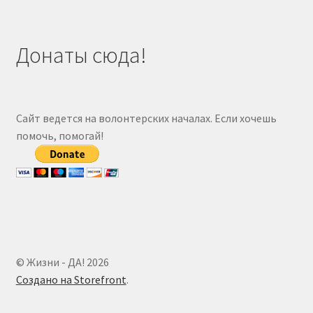
Донаты сюда!
Сайт ведется на волонтерских началах. Если хочешь
помочь, помогай!
© Жизни - ДА! 2026
Создано на Storefront
.