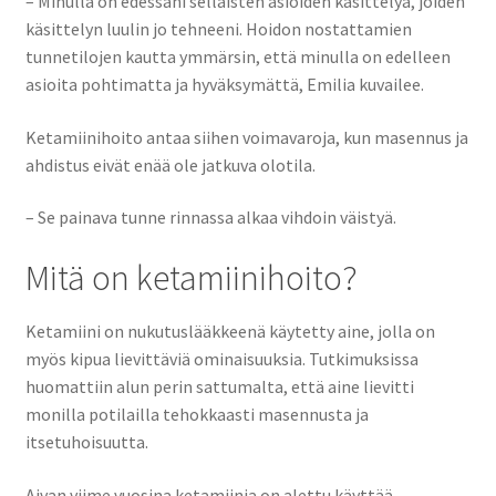
– Minulla on edessäni sellaisten asioiden käsittelyä, joiden
käsittelyn luulin jo tehneeni. Hoidon nostattamien
tunnetilojen kautta ymmärsin, että minulla on edelleen
asioita pohtimatta ja hyväksymättä, Emilia kuvailee.
Ketamiinihoito antaa siihen voimavaroja, kun masennus ja
ahdistus eivät enää ole jatkuva olotila.
– Se painava tunne rinnassa alkaa vihdoin väistyä.
Mitä on ketamiinihoito?
Ketamiini on nukutuslääkkeenä käytetty aine, jolla on
myös kipua lievittäviä ominaisuuksia. Tutkimuksissa
huomattiin alun perin sattumalta, että aine lievitti
monilla potilailla tehokkaasti masennusta ja
itsetuhoisuutta.
Aivan viime vuosina ketamiinia on alettu käyttää