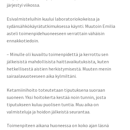
järjestyi viikossa.
Esivalmisteluihin kuului laboratoriokokeissa ja
sydänsähkökäyrätutkimuksessa käynti. Muutoin Emilia
asteli toimenpidehuoneeseen verrattain vähäisin
ennakkotiedoin.
– Minulle oli kuvailtu toimenpidettä ja kerrottu sen
jälkeisistä mahdollisista haittavaikutuksista, kuten
hetkellisestä aistien herkistymisestä. Muuten menin
sairaalavuoteeseen aika kylmiltäni.
Ketamiinihoito toteutetaan tiputuksena suoraan
suoneen. Yksi hoitokerta kestää noin tunnin, josta
tiputukseen kuluu puolisen tuntia. Muu aika on
valmisteluja ja hoidon jälkeistä seurantaa.
Toimenpiteen aikana huoneessa on koko ajan läsnä