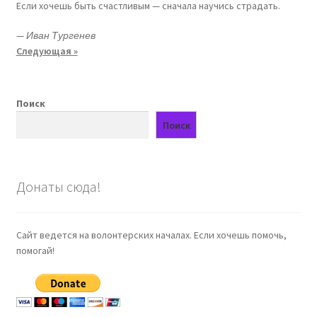
Если хочешь быть счастливым — сначала научись страдать.
—
Иван Тургенев
Следующая »
Поиск
Поиск
Донаты сюда!
Сайт ведется на волонтерских началах. Если хочешь помочь,
помогай!