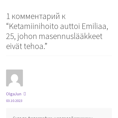
1 комментарий к
“
Ketamiinihoito auttoi Emiliaa,
25, johon masennuslääkkeet
eivät tehoa.
”
OlgaJun
03.10.2023
Судя по фотографии, у молодой женщины