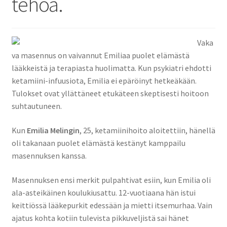
tehoa.
Vaka
va masennus on vaivannut Emiliaa puolet elämästä
lääkkeistä ja terapiasta huolimatta. Kun psykiatri ehdotti
ketamiini-infuusiota, Emilia ei epäröinyt hetkeäkään.
Tulokset ovat yllättäneet etukäteen skeptisesti hoitoon
suhtautuneen.
Kun
Emilia Melingin
, 25, ketamiinihoito aloitettiin, hänellä
oli takanaan puolet elämästä kestänyt kamppailu
masennuksen kanssa.
Masennuksen ensi merkit pulpahtivat esiin, kun Emilia oli
ala-asteikäinen koulukiusattu. 12-vuotiaana hän istui
keittiössä lääkepurkit edessään ja mietti itsemurhaa. Vain
ajatus kohta kotiin tulevista pikkuveljistä sai hänet