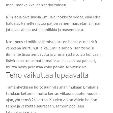
maailmankaikkeuden tarkoituksen.
Niin isoja oivalluksia Emilia ei hoidolta odota, eikä edes
haluaisi. Hänelle riittää paljon vähemmän: elämä ilman
jatkuvaa ahdistusta, paniikkia ja masennusta.
Masennus ei määritä ihmistä, kuten häntä ei määritä
vaikkapa murtunut jalka, Emilia sanoo. Hän toivoisi
ihmisille lisää lempeyttä ja ymmärrystä toisia kohtaan.
Ikävä sana tuntemattomalle voi haavoittaa pahasti,
mutta hymy pelastaa koko päivän. Kuvituskuva.
Teho vaikuttaa lupaavalta
Tämänhetkisen hoitosuunnitelman mukaan Emilialle
tehdään ketamiinihoito kerran viikossa puolen vuoden
ajan, yhteensä 24 kertaa. Kuuden viikon välein hoidon
tehoa ja vastetta seurataan, samoin potilaan
laboratorioarvoja.