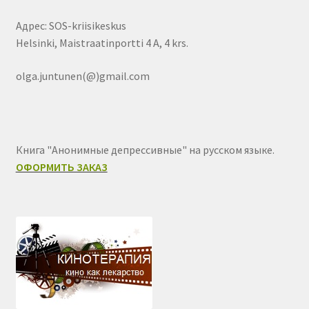
Адрес: SOS-kriisikeskus
Helsinki, Maistraatinportti 4 A, 4 krs.
olga.juntunen(@)gmail.com
Книга "Анонимные депрессивные" на русском языке.
ОФОРМИТЬ ЗАКАЗ