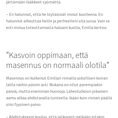
jättämään lääkkeet syömättä.
– En halunnut, että he löytäisivät minut kuolleena. En
halunnut aiheuttaa heille ja perheelleni sitä surua. Vain se
esti minua toteuttamasta haluani kuolla, Emilia kertoo.
”Kasvoin oppimaan, että
masennus on normaali olotila”
Masennus on kulkenut Emilian rinnalla uskollisen koiran
lailla näihin päiviin asti. Mukana on ollut parempiakin
päiviä, mutta enemmän huonoja. Lähestulkoon jokainen
aamu alkaa ahdistavalla tunteella: ikään kuin rinnan päällä
olisi fyysinen paino.
– Ahdistukseeni kuuluu, että jatkuvasti pelkään jotakin.