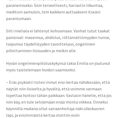
paranemiseksi. Söin terveellisesti, harrastin liikuntaa,
meditoin aamuisin, tein kaikkeni auttaakseni itseäni
parantumaan.
Silti mieliala ei lähtenyt kohoamaan. Vanhat tutut taakat
painoivat: masennus, ahdistus, riittämättömyyden tunne,
taipumus täydellisyyden tavoitteluun, ongelmien
piilottaminen iloisuuden ja meikin alle.
Hyvän ongelmienpiilotuskykynsä takia Emilia on joutunut
myös taistelemaan hoidon saamiseksi.
– Eräs psykiatri totesi minut ensi kertaa nähdessään, että
näytät niin iloiselta ja hyvältä, että voimme varmaan
lopettaa hoitosi tähän paikkaan. Vastasin hänelle, että jos
niin käy, en tule selviämään enää monta viikkoa. Onneksi
käynnillä mukana ollut sairaanhoitaja näki ulkokuoren
läpi, ja ensimmäistä kertaa otettiin esiin