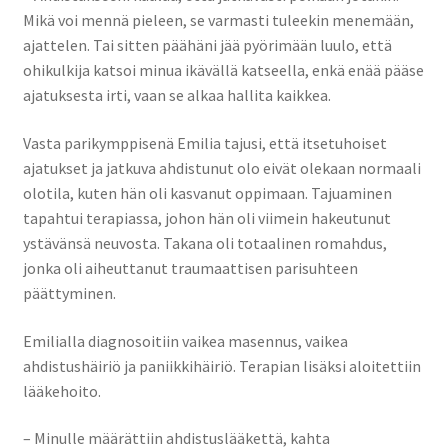
Mikä voi mennä pieleen, se varmasti tuleekin menemään,
ajattelen. Tai sitten päähäni jää pyörimään luulo, että
ohikulkija katsoi minua ikävällä katseella, enkä enää pääse
ajatuksesta irti, vaan se alkaa hallita kaikkea.
Vasta parikymppisenä Emilia tajusi, että itsetuhoiset
ajatukset ja jatkuva ahdistunut olo eivät olekaan normaali
olotila, kuten hän oli kasvanut oppimaan. Tajuaminen
tapahtui terapiassa, johon hän oli viimein hakeutunut
ystävänsä neuvosta. Takana oli totaalinen romahdus,
jonka oli aiheuttanut traumaattisen parisuhteen
päättyminen.
Emilialla diagnosoitiin vaikea masennus, vaikea
ahdistushäiriö ja paniikkihäiriö. Terapian lisäksi aloitettiin
lääkehoito.
– Minulle määrättiin ahdistuslääkettä, kahta