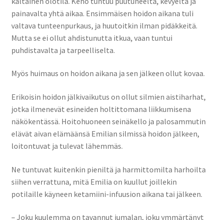
kaltainen olotila. Keho tuntuu puutuneelta, kevyeltä ja
painavalta yhtä aikaa. Ensimmäisen hoidon aikana tuli
valtava tunteenpurkaus, ja huutoitkin ilman pidäkkeitä.
Mutta se ei ollut ahdistunutta itkua, vaan tuntui
puhdistavalta ja tarpeelliselta.
Myös huimaus on hoidon aikana ja sen jälkeen ollut kovaa.
Erikoisin hoidon jälkivaikutus on ollut silmien aistiharhat,
jotka ilmenevät esineiden holtittomana liikkumisena
näkökentässä. Hoitohuoneen seinäkello ja palosammutin
elävät aivan elämäänsä Emilian silmissä hoidon jälkeen,
loitontuvat ja tulevat lähemmäs.
Ne tuntuvat kuitenkin pieniltä ja harmittomilta harhoilta
siihen verrattuna, mitä Emilia on kuullut joillekin
potilaille käyneen ketamiini-infuusion aikana tai jälkeen.
– Joku kuulemma on tavannut jumalan, joku ymmärtänyt