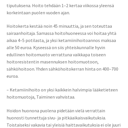
tiputuksena. Hoito tehdään 1–2 kertaa viikossa yleensä
korkeintaan puolen vuoden ajan.
Hoitokerta kestää noin 45 minuuttia, ja sen toteuttaa
sairaanhoitaja. Samassa hoitohuoneessa voi hoitaa yhtä
aikaa 4–5 potilasta, ja yksi ketamiinihoitoannos maksaa
alle 50 euroa. Kyseessä on siis yhteiskunnalle hyvin
edullinen hoitomuoto verrattuna vaikkapa toiseen
hoitoresistentin masennuksen hoitomuotoon,
sähköhoitoon. Yhden sähköhoitokerran hinta on 400–700
euroa.
– Ketamiinihoito on yksi kaikkein halvimpia lääketieteen
hoitomuotoja, Taiminen vahvistaa.
Hoidon huonona puolena pidetään vielä verrattain
huonosti tunnettuja sivu- ja pitkäaikaisvaikutuksia.
Toistaiseksi vakavia tai yleisiä haittavaikutuksia ei ole juuri