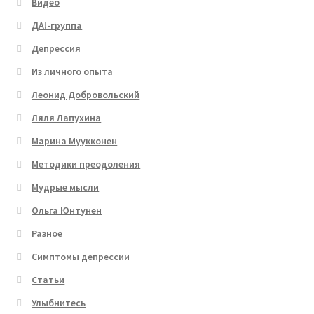
Видео
ДА!-группа
Депрессия
Из личного опыта
Леонид Добровольский
Ляля Лапухина
Марина Муукконен
Методики преодоления
Мудрые мысли
Ольга Юнтунен
Разное
Симптомы депрессии
Статьи
Улыбнитесь