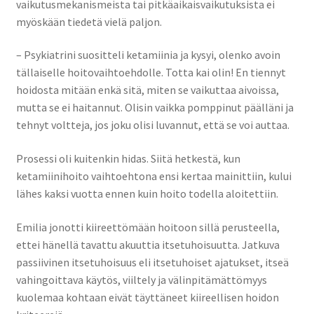
vaikutusmekanismeista tai pitkäaikaisvaikutuksista ei
myöskään tiedetä vielä paljon.
– Psykiatrini suositteli ketamiinia ja kysyi, olenko avoin
tällaiselle hoitovaihtoehdolle. Totta kai olin! En tiennyt
hoidosta mitään enkä sitä, miten se vaikuttaa aivoissa,
mutta se ei haitannut. Olisin vaikka pomppinut päälläni ja
tehnyt voltteja, jos joku olisi luvannut, että se voi auttaa.
Prosessi oli kuitenkin hidas. Siitä hetkestä, kun
ketamiinihoito vaihtoehtona ensi kertaa mainittiin, kului
lähes kaksi vuotta ennen kuin hoito todella aloitettiin.
Emilia jonotti kiireettömään hoitoon sillä perusteella,
ettei hänellä tavattu akuuttia itsetuhoisuutta. Jatkuva
passiivinen itsetuhoisuus eli itsetuhoiset ajatukset, itseä
vahingoittava käytös, viiltely ja välinpitämättömyys
kuolemaa kohtaan eivät täyttäneet kiireellisen hoidon