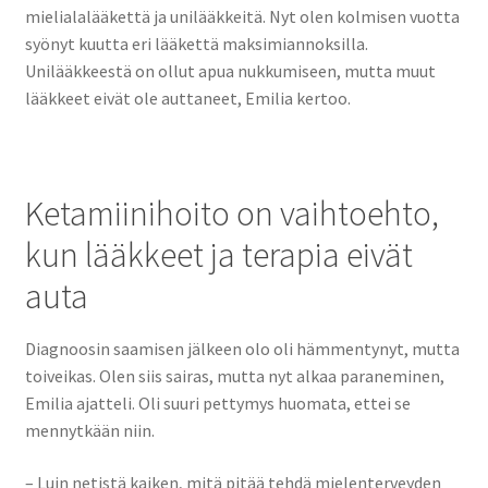
mielialalääkettä ja unilääkkeitä. Nyt olen kolmisen vuotta
syönyt kuutta eri lääkettä maksimiannoksilla.
Unilääkkeestä on ollut apua nukkumiseen, mutta muut
lääkkeet eivät ole auttaneet, Emilia kertoo.
Ketamiinihoito on vaihtoehto,
kun lääkkeet ja terapia eivät
auta
Diagnoosin saamisen jälkeen olo oli hämmentynyt, mutta
toiveikas. Olen siis sairas, mutta nyt alkaa paraneminen,
Emilia ajatteli. Oli suuri pettymys huomata, ettei se
mennytkään niin.
– Luin netistä kaiken, mitä pitää tehdä mielenterveyden