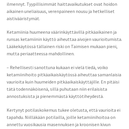
ilmennyt. Tyypillisimmät haittavaikutukset ovat hoidon
aikainen uneliaisuus, verenpaineen nousu ja hetkelliset
aistivääristymät.
Ketamiinia huumeena väärinkäyttävillä pitkäaikainen ja
runsas ketamiinin käyttö aiheuttaa aivojen vaurioitumista.
Lääkekäytössä tällainen riski on Taimisen mukaan pieni,
mutta periaatteessa mahdollinen.
– Rehellisesti sanottuna kukaan ei vielä tiedä, voiko
ketamiinihoito pitkäaikaiskäytössä aiheuttaa samanlaisia
vaurioita kuin huumeiden pitkäaikaiskäyttäjille. En pitäisi
tätä todennäköisenä, sillä puhutaan niin erilaisista
annostuksista ja pienemmästä käyttötiheydestä.
Kertynyt potilaskokemus tukee oletusta, että vaurioita ei
tapahdu. Niilläkään potilailla, joille ketamiinihoitoa on
annettu vuosikausia masennuksen ja kroonisen kivun