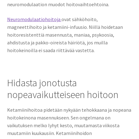
neuromodulaation muodot hoitovaihtoehtoina.
Neuromodulaatiohoitoja
ovat sähköhoito,
magneettihoito ja ketamiini-infuusio. Niillä hoidetaan
hoitoresistenttiä masennusta, maniaa, psykoosia,
ahdistusta ja pakko-oireista häiriötä, jos muilla
hoitokeinoilla ei saada riittävää vastetta.
Hidasta jonotusta
nopeavaikutteiseen hoitoon
Ketamiinihoitoa pidetään nykyään tehokkaana ja nopeana
hoitokeinona masennukseen. Sen ongelmana on
vaikutuksen melko lyhyt kesto, muutamasta viikosta
muutamiin kuukausiin. Ketamiinihoidon