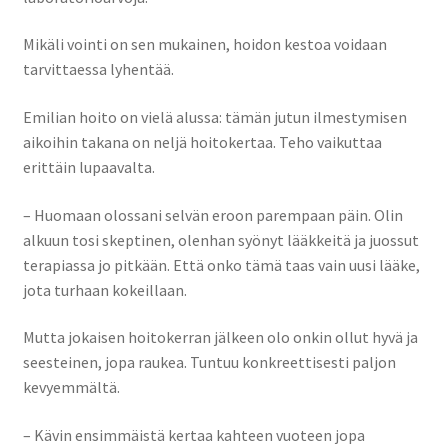
Mikäli vointi on sen mukainen, hoidon kestoa voidaan
tarvittaessa lyhentää.
Emilian hoito on vielä alussa: tämän jutun ilmestymisen
aikoihin takana on neljä hoitokertaa. Teho vaikuttaa
erittäin lupaavalta.
– Huomaan olossani selvän eroon parempaan päin. Olin
alkuun tosi skeptinen, olenhan syönyt lääkkeitä ja juossut
terapiassa jo pitkään. Että onko tämä taas vain uusi lääke,
jota turhaan kokeillaan.
Mutta jokaisen hoitokerran jälkeen olo onkin ollut hyvä ja
seesteinen, jopa raukea. Tuntuu konkreettisesti paljon
kevyemmältä.
– Kävin ensimmäistä kertaa kahteen vuoteen jopa