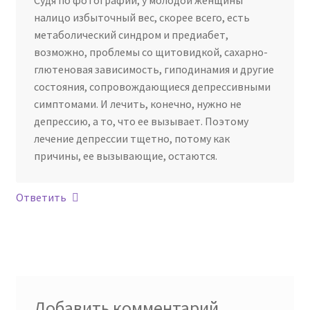
налицо избыточный вес, скорее всего, есть
метаболический синдром и предиабет,
возможно, проблемы со щитовидкой, сахарно-
глютеновая зависимость, гиподинамия и другие
состояния, сопровождающиеся депрессивными
симптомами. И лечить, конечно, нужно не
депрессию, а то, что ее вызывает. Поэтому
лечение депрессии тщетно, потому как
причины, ее вызывающие, остаются.
Ответить
Добавить комментарий