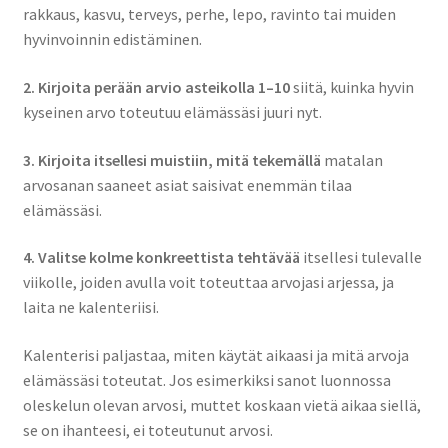
rakkaus, kasvu, terveys, perhe, lepo, ravinto tai muiden
hyvinvoinnin edistäminen.
2. Kirjoita perään arvio asteikolla 1–10
siitä, kuinka hyvin
kyseinen arvo toteutuu elämässäsi juuri nyt.
3. Kirjoita itsellesi muistiin, mitä tekemällä
matalan
arvosanan saaneet asiat saisivat enemmän tilaa
elämässäsi.
4. Valitse kolme konkreettista tehtävää
itsellesi tulevalle
viikolle, joiden avulla voit toteuttaa arvojasi arjessa, ja
laita ne kalenteriisi.
Kalenterisi paljastaa, miten käytät aikaasi ja mitä arvoja
elämässäsi toteutat. Jos esimerkiksi sanot luonnossa
oleskelun olevan arvosi, muttet koskaan vietä aikaa siellä,
se on ihanteesi, ei toteutunut arvosi.