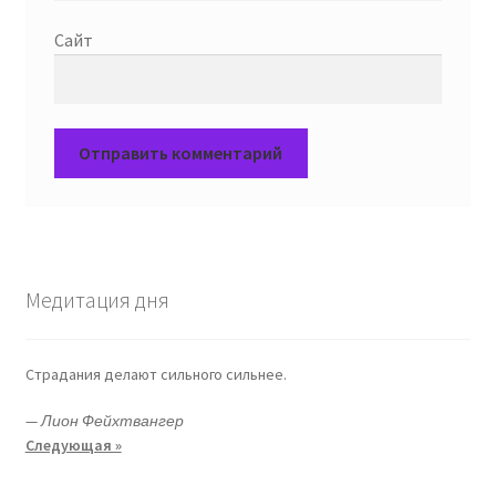
Сайт
Медитация дня
Страдания делают сильного сильнее.
—
Лион Фейхтвангер
Следующая »