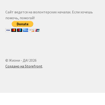
Сайт ведется на волонтерских началах. Если хочешь
помочь, помогай!
© Жизни - ДА! 2026
Создано на Storefront
.