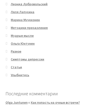
Леонид Добровольский
Ляля Лапухина
Марина Муукконен
Методики преодоления
Мудрые мысли
Ольга Юнтунен
Разное
Симптомы депрессии
Статьи
Улыбнитесь
Последние комментарии
Olga Juntunen
к
Как попасть на очные встречи?