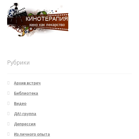
Рубрики
Архив встреч
Библиотека
Видео
ДА!-группа
Депрессия
Из личного опыта