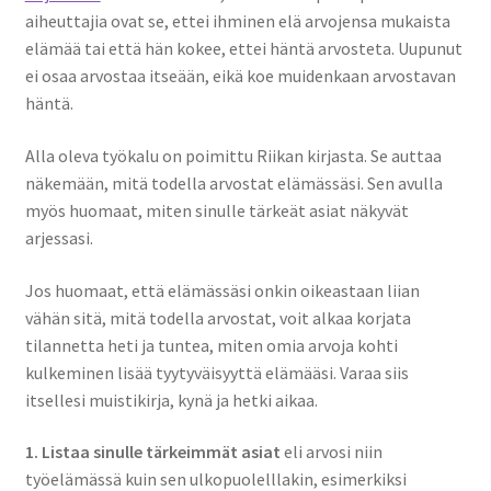
aiheuttajia ovat se, ettei ihminen elä arvojensa mukaista
elämää tai että hän kokee, ettei häntä arvosteta. Uupunut
ei osaa arvostaa itseään, eikä koe muidenkaan arvostavan
häntä.
Alla oleva työkalu on poimittu Riikan kirjasta. Se auttaa
näkemään, mitä todella arvostat elämässäsi. Sen avulla
myös huomaat, miten sinulle tärkeät asiat näkyvät
arjessasi.
Jos huomaat, että elämässäsi onkin oikeastaan liian
vähän sitä, mitä todella arvostat, voit alkaa korjata
tilannetta heti ja tuntea, miten omia arvoja kohti
kulkeminen lisää tyytyväisyyttä elämääsi. Varaa siis
itsellesi muistikirja, kynä ja hetki aikaa.
1. Listaa sinulle tärkeimmät asiat
eli arvosi niin
työelämässä kuin sen ulkopuolelllakin, esimerkiksi