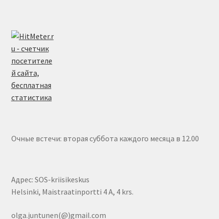
Очные встечи: вторая суббота каждого месяца в 12.00
Адрес: SOS-kriisikeskus
Helsinki, Maistraatinportti 4 A, 4 krs.
olga.juntunen(@)gmail.com