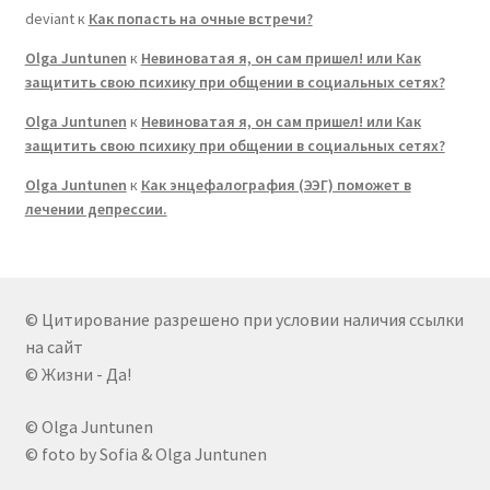
deviant
к
Как попасть на очные встречи?
Olga Juntunen
к
Невиноватая я, он сам пришел! или Как
защитить свою психику при общении в социальных сетях?
Olga Juntunen
к
Невиноватая я, он сам пришел! или Как
защитить свою психику при общении в социальных сетях?
Olga Juntunen
к
Как энцефалография (ЭЭГ) поможет в
лечении депрессии.
© Цитирование разрешено при условии наличия ссылки
на сайт
© Жизни - Да!
© Olga Juntunen
© foto by Sofia & Olga Juntunen