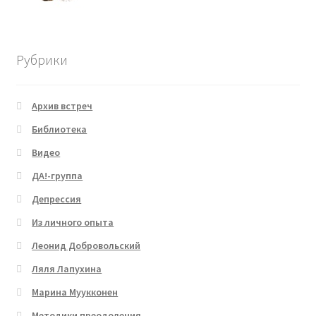
Рубрики
Архив встреч
Библиотека
Видео
ДА!-группа
Депрессия
Из личного опыта
Леонид Добровольский
Ляля Лапухина
Марина Муукконен
Методики преодоления