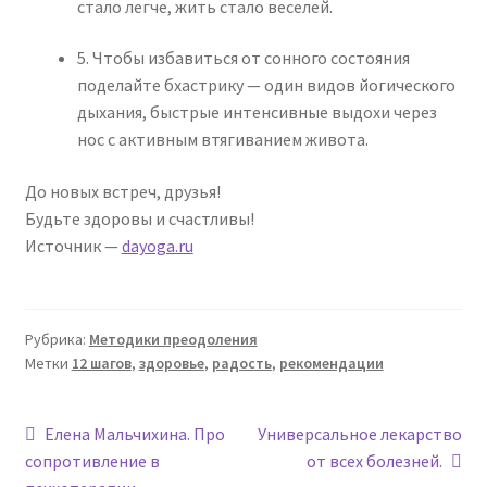
стало легче, жить стало веселей.
5. Чтобы избавиться от сонного состояния
поделайте бхастрику — один видов йогического
дыхания, быстрые интенсивные выдохи через
нос с активным втягиванием живота.
До новых встреч, друзья!
Будьте здоровы и счастливы!
Источник —
dayoga.ru
Рубрика:
Методики преодоления
Метки
12 шагов
,
здоровье
,
радость
,
рекомендации
Навигация
Предыдущая
Следующая
Елена Мальчихина. Про
Универсальное лекарство
запись:
запись:
сопротивление в
от всех болезней.
по