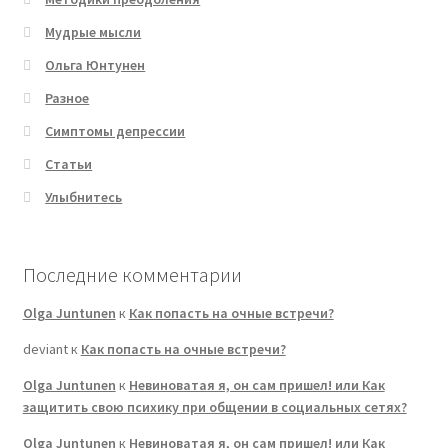
Мудрые мысли
Ольга Юнтунен
Разное
Симптомы депрессии
Статьи
Улыбнитесь
Последние комментарии
Olga Juntunen
к
Как попасть на очные встречи?
deviant
к
Как попасть на очные встречи?
Olga Juntunen
к
Невиноватая я, он сам пришел! или Как
защитить свою психику при общении в социальных сетях?
Olga Juntunen
к
Невиноватая я, он сам пришел! или Как