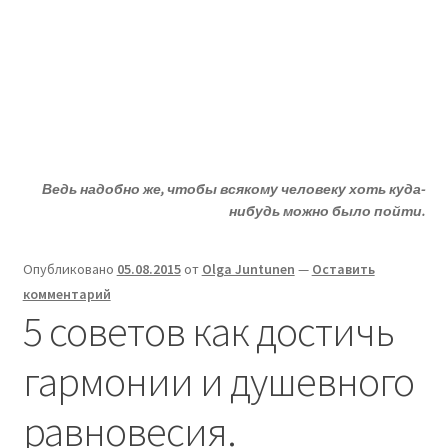
Жизни - ДА!
Перейти
Перейти
Меню
к
к
навигации
содержимому
Главная
Развер
ДА!-группа
вложен
Ведь надобно же, чтобы всякому человеку хоть куда-
меню
Развер
Депрессия?
нибудь можно было пойти.
вложен
меню
Развер
Статьи
Опубликовано
05.08.2015
от
Olga Juntunen
—
Оставить
вложен
комментарий
меню
Развер
О депрессии
5 советов как достичь
вложен
меню
Развер
Улыбнитесь
гармонии и душевного
вложен
меню
равновесия.