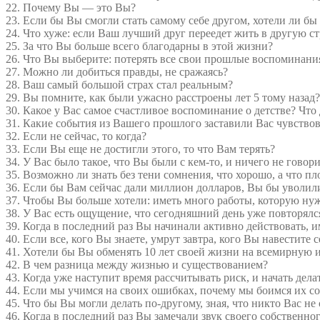
22. Почему Вы — это Вы?
23. Если бы Вы смогли стать самому себе другом, хотели ли бы
24. Что хуже: если Ваш лучший друг переедет жить в другую ст
25. За что Вы больше всего благодарны в этой жизни?
26. Что Вы выберите: потерять все свои прошлые воспоминания
27. Можно ли добиться правды, не сражаясь?
28. Ваш самый большой страх стал реальным?
29. Вы помните, как были ужасно расстроены лет 5 тому назад?
30. Какое у Вас самое счастливое воспоминание о детстве? Что 
31. Какие события из Вашего прошлого заставили Вас чувство
32. Если не сейчас, то когда?
33. Если Вы еще не достигли этого, то что Вам терять?
34. У Вас было такое, что Вы были с кем-то, и ничего не гово
35. Возможно ли знать без тени сомнения, что хорошо, а что пл
36. Если бы Вам сейчас дали миллион долларов, Вы бы уволил
37. Чтобы Вы больше хотели: иметь много работы, которую нуж
38. У Вас есть ощущение, что сегодняшний день уже повторялся
39. Когда в последний раз Вы начинали активно действовать, им
40. Если все, кого Вы знаете, умрут завтра, кого Вы навестите 
41. Хотели бы Вы обменять 10 лет своей жизни на всемирную и
42. В чем разница между жизнью и существованием?
43. Когда уже наступит время рассчитывать риск, и начать дела
44. Если мы учимся на своих ошибках, почему мы боимся их с
45. Что бы Вы могли делать по-другому, зная, что никто Вас не
46. Когда в последний раз Вы замечали звук своего собственн