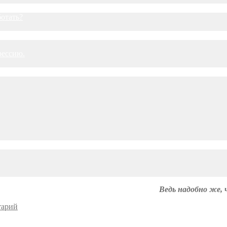
ботать?
рессию.
Ведь надобно же, 
тарий