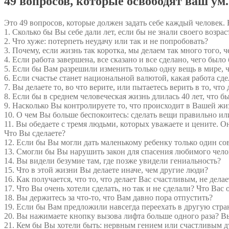
49 вопросов, которые освободят ваш ум.
Это 49 вопросов, которые должен задать себе каждый человек.
1. Сколько бы Вы себе дали лет, если бы не знали своего возрас
2. Что хуже: потерпеть неудачу или так и не попробовать?
3. Почему, если жизнь так коротка, мы делаем так много того, 
4. Если работа завершена, все сказано и все сделано, чего был
5. Если бы Вам разрешили изменить только одну вещь в мире, 
6. Если счастье станет национальной валютой, какая работа сд
7. Вы делаете то, во что верите, или пытаетесь верить в то, что 
8. Если бы в среднем человеческая жизнь длилась 40 лет, что
9. Насколько Вы контролируете то, что происходит в Вашей жи
10. О чем Вы больше беспокоитесь: сделать вещи правильно и
11. Вы обедаете с тремя людьми, которых уважаете и цените. О
Что Вы сделаете?
12. Если бы Вы могли дать маленькому ребенку только один сов
13. Смогли бы Вы нарушить закон для спасения любимого чело
14. Вы видели безумие там, где позже увидели гениальность?
15. Что в этой жизни Вы делаете иначе, чем другие люди?
16. Как получается, что то, что делает Вас счастливым, не дел
17. Что Вы очень хотели сделать, но так и не сделали? Что Вас
18. Вы держитесь за что-то, что Вам давно пора отпустить?
19. Если бы Вам предложили навсегда переехать в другую стра
20. Вы нажимаете кнопку вызова лифта больше одного раза? Вы
21. Кем бы Вы хотели быть: нервным гением или счастливым д