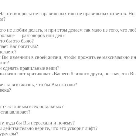
 На эти вопросы нет правильных или не правильных ответов. Но 
та?
чего не любим делать, и при этом делаем так мало из того, что л
о больше — разговоров или дел?
что бы это было?
елает Вас богатым?
делаете?
 бы Вы изменили в своей жизни, чтобы прожить ее максимально и
зни?
ли сделать правильные вещи?
ни начинают критиковать Вашего близкого друга, не зная, что В
ет за всю жизнь, что бы Вы сказали?
века?
ает счастливым всех остальных?
 останавливает?
ну, куда бы Вы переехали и почему?
 действительно верите, что это ускорит лифт?
урачком?