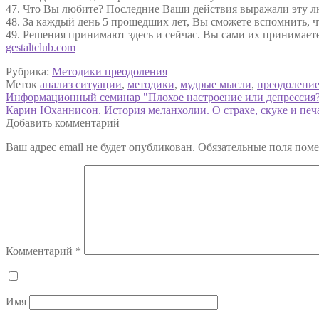
47. Что Вы любите? Последние Ваши действия выражали эту л
48. За каждый день 5 прошедших лет, Вы сможете вспомнить, чт
49. Решения принимают здесь и сейчас. Вы сами их принимаете
gestaltclub.com
Рубрика:
Методики преодоления
Меток
анализ ситуации
,
методики
,
мудрые мысли
,
преодолени
Навигация
Предыдущая
Информационный семинар "Плохое настроение или депрессия
запись:
Следующая
Карин Юханнисон. История меланхолии. О страхе, скуке и печа
по
запись:
Добавить комментарий
записям
Ваш адрес email не будет опубликован.
Обязательные поля пом
Комментарий
*
Имя