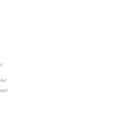
и?
ать?
неё?