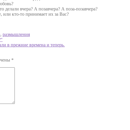
юбовь?
о делали вчера? А позавчера? А поза-позавчера?
, или кто-то принимает их за Вас?
е
,
размышления
?"
ли в прежние времена и теперь.
ечены
*