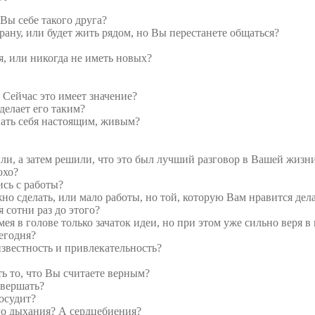
 Вы себе такого друга?
рану, или будет жить рядом, но Вы перестанете общаться?
, или никогда не иметь новых?
 Сейчас это имеет значение?
делает его таким?
вать себя настоящим, живым?
рили, а затем решили, что это был лучший разговор в Вашей жизн
охо?
ись с работы?
но сделать, или мало работы, но той, которую Вам нравится дел
 сотни раз до этого?
ея в голове только зачаток идеи, но при этом уже сильно веря в 
сегодня?
звестность и привлекательность?
ть то, что Вы считаете верным?
овершать?
 осудит?
ого дыхания? А сердцебиения?