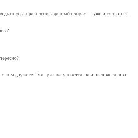
ведь иногда правильно заданный вопрос — уже и есть ответ.
юбим?
нтересно?
ы с ним дружите. Эта критика унизительна и несправедлива.