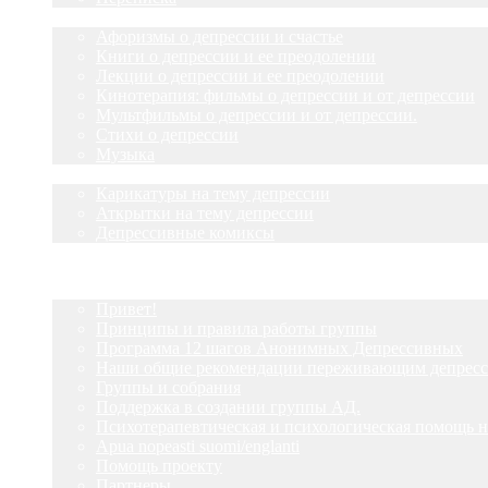
О депрессии
Афоризмы о депрессии и счастье
Книги о депрессии и ее преодолении
Лекции о депрессии и ее преодолении
Кинотерапия: фильмы о депрессии и от депрессии
Мультфильмы о депрессии и от депрессии.
Стихи о депрессии
Музыка
Улыбнитесь
Карикатуры на тему депрессии
Аткрытки на тему депрессии
Депрессивные комиксы
Главная
ДА!-группа
Привет!
Принципы и правила работы группы
Программа 12 шагов Анонимных Депрессивных
Наши общие рекомендации переживающим депрес
Группы и собрания
Поддержка в создании группы АД.
Психотерапевтическая и психологическая помощь н
Apua nopeasti suomi/englanti
Помощь проекту
Партнеры