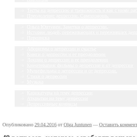
Депрессия?
Тесты на депрессию и тревожность и как с ними ра
Преодоление депрессии. Самопомощь.
Статьи
Ольга Юнтунен. Заметки о депрессии.
Истории людей, переживающих и переживших деп
Переписка
О депрессии
Афоризмы о депрессии и счастье
Книги о депрессии и ее преодолении
Лекции о депрессии и ее преодолении
Кинотерапия: фильмы о депрессии и от депрессии
Мультфильмы о депрессии и от депрессии.
Стихи о депрессии
Музыка
Улыбнитесь
Карикатуры на тему депрессии
Аткрытки на тему депрессии
Депрессивные комиксы
Опубликовано
29.04.2016
от
Olga Juntunen
—
Оставить коммен