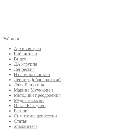
Рубрики
Архив встреч
Библиотека
Видео
ДА!-группа
Депрессия
Из личного опыта
Леонид Добровольский
Ляля Лапухина
Марина Муукконен
Методики преодоления
Мудрые мысли
Ольга Юнтунен
Разное
Симптомы депрессии
Статьи
Улыбнитесь