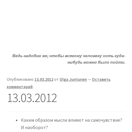
Жизни - ДА!
Перейти
Перейти
Меню
к
к
навигации
содержимому
Главная
Развер
ДА!-группа
вложен
Ведь надобно же, чтобы всякому человеку хоть куда-
меню
Развер
Депрессия?
нибудь можно было пойти.
вложен
меню
Развер
Статьи
Опубликовано
13.03.2012
от
Olga Juntunen
—
Оставить
вложен
комментарий
меню
Развер
О депрессии
13.03.2012
вложен
меню
Развер
Улыбнитесь
вложен
меню
Каким образом мысли влияют на самочувствие?
И наоборот?