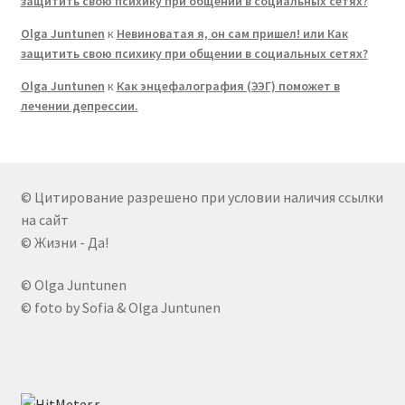
защитить свою психику при общении в социальных сетях?
Olga Juntunen
к
Невиноватая я, он сам пришел! или Как
защитить свою психику при общении в социальных сетях?
Olga Juntunen
к
Как энцефалография (ЭЭГ) поможет в
лечении депрессии.
© Цитирование разрешено при условии наличия ссылки
на сайт
© Жизни - Да!
© Olga Juntunen
© foto by Sofia & Olga Juntunen