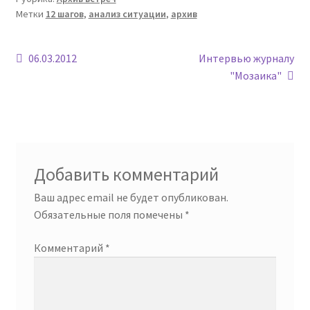
Метки
12 шагов
,
анализ ситуации
,
архив
Навигация
Предыдущая
Следующая
06.03.2012
Интервью журналу
запись:
запись:
"Мозаика"
по
записям
Добавить комментарий
Ваш адрес email не будет опубликован.
Обязательные поля помечены
*
Комментарий
*