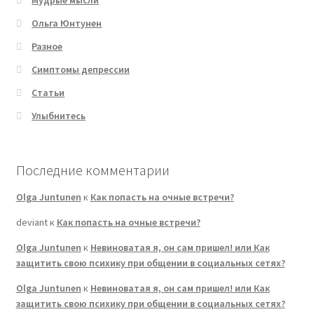
Мудрые мысли
Ольга Юнтунен
Разное
Симптомы депрессии
Статьи
Улыбнитесь
Последние комментарии
Olga Juntunen
к
Как попасть на очные встречи?
deviant
к
Как попасть на очные встречи?
Olga Juntunen
к
Невиноватая я, он сам пришел! или Как
защитить свою психику при общении в социальных сетях?
Olga Juntunen
к
Невиноватая я, он сам пришел! или Как
защитить свою психику при общении в социальных сетях?