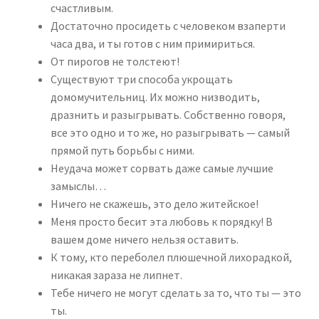
счастливым.
Достаточно просидеть с человеком взаперти
часа два, и ты готов с ним примириться.
От пирогов не толстеют!
Существуют три способа укрощать
домомучительниц. Их можно низводить,
дразнить и разыгрывать. Собственно говоря,
все это одно и то же, но разыгрывать — самый
прямой путь борьбы с ними.
Неудача может сорвать даже самые лучшие
замыслы…
Ничего не скажешь, это дело житейское!
Меня просто бесит эта любовь к порядку! В
вашем доме ничего нельзя оставить.
К тому, кто переболел плюшечной лихорадкой,
никакая зараза не липнет.
Тебе ничего не могут сделать за то, что ты — это
ты.