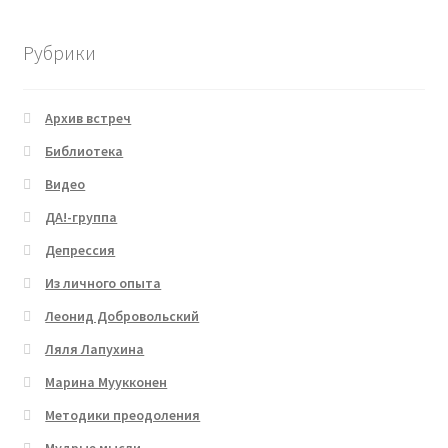
Рубрики
Архив встреч
Библиотека
Видео
ДА!-группа
Депрессия
Из личного опыта
Леонид Добровольский
Ляля Лапухина
Марина Муукконен
Методики преодоления