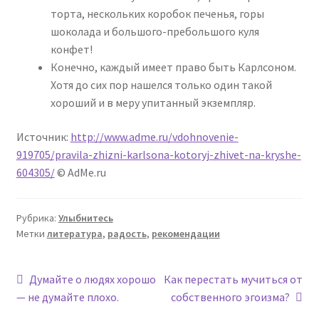
торта, нескольких коробок печенья, горы
шоколада и большого-пребольшого куля
конфет!
Конечно, каждый имеет право быть Карлсоном.
Хотя до сих пор нашелся только один такой
хороший и в меру упитанный экземпляр.
Источник:
http://www.adme.ru/vdohnovenie-
919705/pravila-zhizni-karlsona-kotoryj-zhivet-na-kryshe-
604305/
© AdMe.ru
Рубрика:
Улыбнитесь
Метки
литература
,
радость
,
рекомендации
Навигация
Предыдущая
Следующая
Думайте о людях хорошо
Как перестать мучиться от
запись:
запись:
— не думайте плохо.
собственного эгоизма?
по