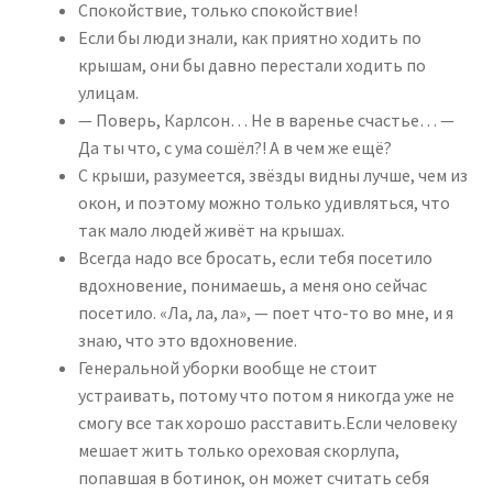
Спокойствие, только спокойствие!
Если бы люди знали, как приятно ходить по
крышам, они бы давно перестали ходить по
улицам.
— Поверь, Карлсон… Не в варенье счастье… —
Да ты что, с ума сошёл?! А в чем же ещё?
С крыши, разумеется, звёзды видны лучше, чем из
окон, и поэтому можно только удивляться, что
так мало людей живёт на крышах.
Всегда надо все бросать, если тебя посетило
вдохновение, понимаешь, а меня оно сейчас
посетило. «Ла, ла, ла», — поет что-то во мне, и я
знаю, что это вдохновение.
Генеральной уборки вообще не стоит
устраивать, потому что потом я никогда уже не
смогу все так хорошо расставить.Если человеку
мешает жить только ореховая скорлупа,
попавшая в ботинок, он может считать себя