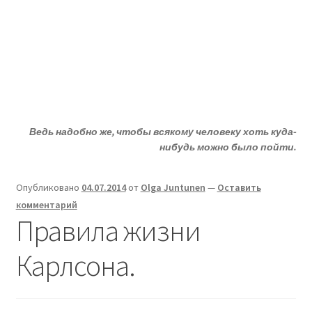
Жизни - ДА!
Перейти
Перейти
Меню
к
к
навигации
содержимому
Главная
Развер
ДА!-группа
вложен
Ведь надобно же, чтобы всякому человеку хоть куда-
меню
Развер
Депрессия?
нибудь можно было пойти.
вложен
меню
Развер
Статьи
Опубликовано
04.07.2014
от
Olga Juntunen
—
Оставить
вложен
комментарий
меню
Развер
О депрессии
Правила жизни
вложен
меню
Развер
Улыбнитесь
Карлсона.
вложен
меню