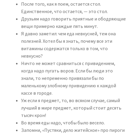
После того, как я поем, остается стол.
Единственное, что остается, — это стол.
Друзьям надо говорить приятные и ободряющие
вещи примерно каждые пять минут.
Я давно заметил: чем еда невкусней, тем она
полезней. Хотел бы я знать, почему все эти
витамины содержатся только в том, что
невкусно?
Ничто не может сравниться с привидением,
когда надо пугать воров. Если бы люди это
знали, то непременно привязали бы по
маленькому злобному привидению к каждой
кассе в городе.
Уж если я предмет, то, во всяком случае, самый
лучший в мире предмет, который стоит десять
тысяч крон!
Во время еды надо, чтобы было весело.
Запомни, «Пустяки, дело житейское» про пироги