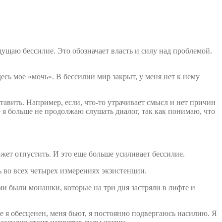
щущаю бессилие. Это обозначает власть и силу над проблемой.
есь мое «мочь». В бессилии мир закрыт, у меня нет к нему
тавить. Например, если, что-то утрачивает смысл и нет причин
е я больше не продолжаю слушать диалог, так как понимаю, что
может отпустить. И это еще больше усиливает бессилие.
ть во всех четырех измерениях экзистенции.
ми были монашки, которые на три дня застряли в лифте и
 я обесценен, меня бьют, я постоянно подвергаюсь насилию. Я