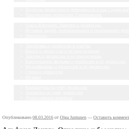
Депрессия?
Тесты на депрессию и тревожность и как с ними ра
Преодоление депрессии. Самопомощь.
Статьи
Ольга Юнтунен. Заметки о депрессии.
Истории людей, переживающих и переживших деп
Переписка
О депрессии
Афоризмы о депрессии и счастье
Книги о депрессии и ее преодолении
Лекции о депрессии и ее преодолении
Кинотерапия: фильмы о депрессии и от депрессии
Мультфильмы о депрессии и от депрессии.
Стихи о депрессии
Музыка
Улыбнитесь
Карикатуры на тему депрессии
Аткрытки на тему депрессии
Депрессивные комиксы
Опубликовано
08.03.2016
от
Olga Juntunen
—
Оставить коммен