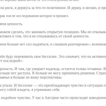
 на риск, я держусь за что-то позитивное. И держу, и желаю, и 
рак после исследования которое я прошел.
меня ценность.
ожем сделать, это занимать открытую позицию. Мы не отказывае
ктивен в том, что я не отказываюсь от своей ценности.
еня больше нет сил надеяться, я слишком разочарован», возника
либо буду переживать свое бессилие. Это означает, что на активн
ет последней».
ропасть. И там, где умирает надежда, остается только отчаянье. 
льше нет доступа. Я больше не могу принимать решения. Страх 
тчаянье я больше не вижу перспективы.
а упали. И бессилие — это преобладающее чувство в ситуации от
огу собой владеть, я утрачиваю себя.
подобное чувство. У нас в Австрии часто происходят наводнени