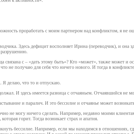
собен к активности».
озможность проработать с моим партнером над конфликтом, я не о
одчика. Здесь дефицит восполняет Ирина (переводчик), и она зд
н разрушению.
а связана с – «дать этому быть»? Кто «может», также может и ос
что не получаю для себя что ничего нового. И тогда в конфликт
 Я делаю, что то и отпускаю.
задолжал. И здесь имеется разница с отчаяньем. Отчаявшийся не 
 застывание и паралич. И это бессилие и отчаянье может возника
очно не могу ничего сделать. Например, недавно моими клиента
 которая горит. Тогда возникает страх и апатия.
нуть бессилие. Например, если мы находимся в отношениях, где