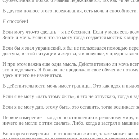
Субъективный полюс отчаянья переживается, так как «я не спо
В другом полюсе этого переживания, есть мочь и способности.
Я способен!
Если могу что-то сделать − я не бессилен. Если у меня есть в
Знать и мочь. Если я что-то могу тогда создается мостик к миру.
Если бы я знал украинский, я бы не пользовался помощью перев
доступа, в этой ситуации я жертва, я в ловушке, я предоставле
И при этом важна еще одна мысль. Действительно ли мочь всегд
это продолжать. Я больше не продолжаю свое обучение потому 
здесь ничего не измениться.
В действительности мочь имеет границы. Это как вдох и выдох.
Если я не могу «дать этому быть», я это не отпускаю, тогда я 
Если я не могу дать этому быть, это оставить, тогда возникает
Первое измерение – когда я по отношению к реальному миру, т
ничего не могли с этим сделать. Либо, когда я застрял в машине,
Во втором измерении – в отношении жизни, также может возник