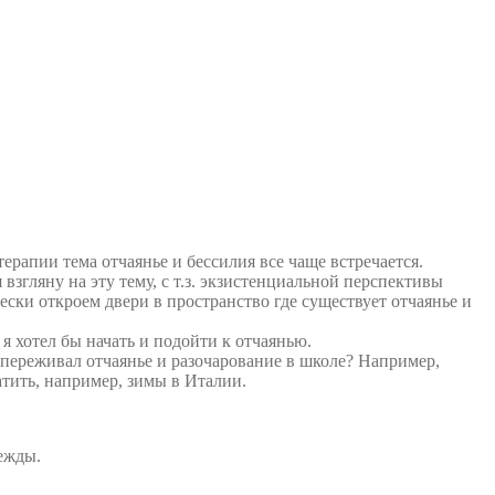
терапии тема отчаянье и бессилия все чаще встречается.
 взгляну на эту тему, с т.з. экзистенциальной перспективы
ки откроем двери в пространство где существует отчаянье и
я хотел бы начать и подойти к отчаянью.
я переживал отчаянье и разочарование в школе? Например,
ратить, например, зимы в Италии.
дежды.