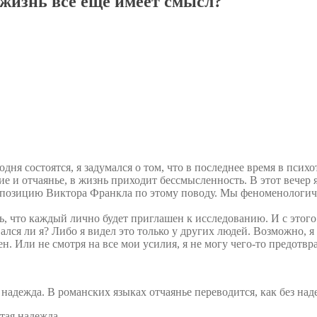
 жизнь все еще имеет смысл?
ня состоятся, я задумался о том, что в последнее время в психо
ие и отчаянье, в жизнь приходит бессмысленность. В этот вечер я
позицию Виктора Франкла по этому поводу. Мы феноменологичес
, что каждый лично будет приглашен к исследованию. И с этого 
вался ли я? Либо я видел это только у других людей. Возможно, 
мен. Или не смотря на все мои усилия, я не могу чего-то предотв
 надежда. В романских языках отчаянье переводится, как без на
тая надежда.