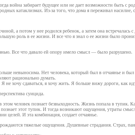
 Когда война забирает будущее или не дает возможности быть с 
одных катаклизмах. Из-за того, что дома я переживал насилие, 
ной, а потом у нее родился ребенок, а затем она встречалась 
ольшую роль в ее жизни. И все что я знал о ее жизни было прони
жизнью. Все что давало ей опору имело смысл — было разрушено.
ольше невыносима. Нет человека, который был в отчаянье и был 
оляют рационально думать.
Я не хочу сдаваться, я хочу жить. Я больше вижу дороги, как и
 перспектива суицида.
в этом человек познает безвыходность. Жизнь попала в тупик. К
он познает этот тупик. И тогда возникают ощущения, утраты смыс
ии целей. И эта комбинация, создает отчаянье.
я рождаются тяжелые ощущения. Душевные страдания. Страх, пани