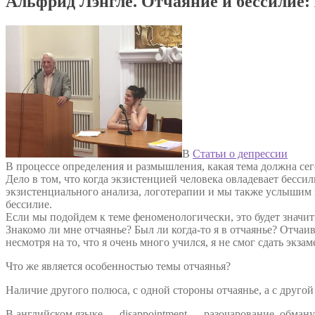
Альфрид Лэнгле. Отчаяние и бессилие:
В
Статьи о депрессии
В процессе определения и размышления, какая тема должна сегод
Дело в том, что когда экзистенцией человека овладевает бессил
экзистенциального анализа, логотерапии и мы также услышим 
бессилие.
Если мы подойдем к теме феноменологически, это будет значить
Знакомо ли мне отчаянье? Был ли когда-то я в отчаянье? Отчаи
несмотря на то, что я очень много учился, я не смог сдать экза
Что же является особенностью темы отчаянья?
Наличие другого полюса, с одной стороны отчаянье, а с другой
В английском языке — disappointment — разочарование, обману