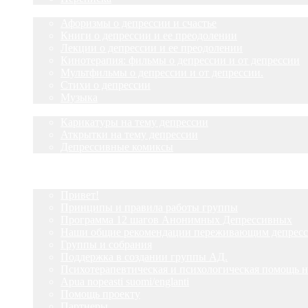
О депрессии
Афоризмы о депрессии и счастье
Книги о депрессии и ее преодолении
Лекции о депрессии и ее преодолении
Кинотерапия: фильмы о депрессии и от депрессии
Мультфильмы о депрессии и от депрессии.
Стихи о депрессии
Музыка
Улыбнитесь
Карикатуры на тему депрессии
Аткрытки на тему депрессии
Депрессивные комиксы
Главная
ДА!-группа
Привет!
Принципы и правила работы группы
Программа 12 шагов Анонимных Депрессивных
Наши общие рекомендации переживающим депрес
Группы и собрания
Поддержка в создании группы АД.
Психотерапевтическая и психологическая помощь н
Apua nopeasti suomi/englanti
Помощь проекту
Партнеры