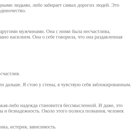
родными людьми, либо забирает самых дорогих людей. Это
одиночество.
с другими мужчинами. Она с ними была несчастлива,
зано насилием. Она о себе говорила, что она раздавленная
счастлив.
дти дальше. Я стою у стены, я чувствую себя заблокированным.
акая-либо надежда становится бессмысленной. И даже, это
ла и безнадежность. Около этого полюса познания, человек
ка, истерия, зависимость.