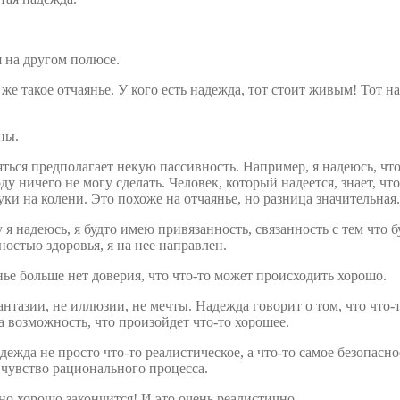
 на другом полюсе.
же такое отчаянье. У кого есть надежда, тот стоит живым! Тот на
йны.
ться предполагает некую пассивность. Например, я надеюсь, что 
ду ничего не могу сделать. Человек, который надеется, знает, ч
ки на колени. Это похоже на отчаянье, но разница значительная.
 надеюсь, я будто имею привязанность, связанность с тем что буд
ностью здоровья, я на нее направлен.
нье больше нет доверия, что что-то может происходить хорошо.
нтазии, не иллюзии, не мечты. Надежда говорит о том, что что-т
а возможность, что произойдет что-то хорошее.
жда не просто что-то реалистическое, а что-то самое безопасное
 чувство рационального процесса.
оно хорошо закончится! И это очень реалистично.