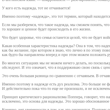
У кого есть надежда, тот не отчаивается!
Именно поэтому «надежда», это тот термин, который находится
Если мы разберемся, что такое надежда, мы сможем понять, что 
то хорошее и ценное будет происходить в его жизни.
Что будет здоровье, что семья останется целой, что не будет во
Какая особенная характеристика надежды? Она в том, что надея
как бы желание, при котором я знаю, что лично я по этому пово
как будто бы направлены вперед и при этом можем положить ру
Во многих ситуациях мы не можем ничего делать, но поскольку я
обследуют. И это означает, что я поддерживаю свою связь с цен
Это очень большая разница по сравнению с отчаяньем. В отчая
Именно поэтому в надежде есть дух реализма. Это больше не фа
И действительно пока что-то еще не произошло, и не исключен
Принцип критического рационализма Поппера, говорит, что наде
исключено, это основа для надежды. Это хорошо обоснованное
Конечно, нет уверенности в том, как это закончится. Поэтому 