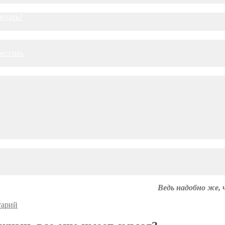
ботать?
рессию.
Ведь надобно же, 
тарий