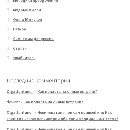
Методики преодоления
Мудрые мысли
Ольга Юнтунен
Разное
Симптомы депрессии
Статьи
Улыбнитесь
Последние комментарии
Olga Juntunen
к
Как попасть на очные встречи?
deviant
к
Как попасть на очные встречи?
Olga Juntunen
к
Невиноватая я, он сам пришел! или Как
защитить свою психику при общении в социальных сетях?
Olga Juntunen
к
Невиноватая я, он сам пришел! или Как