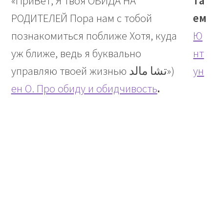
та
ем
Ю
нт
ун
ен О. Про обиду и обидчивость
.