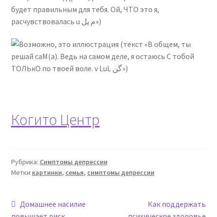
Когито Центр
Рубрика:
Симптомы депрессии
Метки
картинки
,
семья
,
симптомы депрессии
Навигация
Предыдущая
Следующая
Домашнее насилие
Как поддержать
запись:
запись:
повышает риск
психическое здоровье