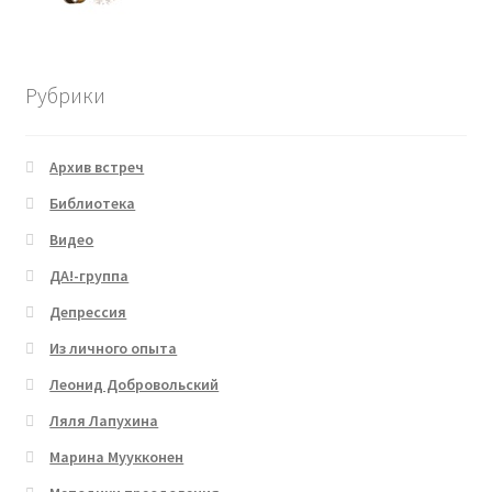
Рубрики
Архив встреч
Библиотека
Видео
ДА!-группа
Депрессия
Из личного опыта
Леонид Добровольский
Ляля Лапухина
Марина Муукконен