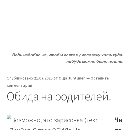
Жизни - ДА!
Перейти
Перейти
Меню
к
к
навигации
содержимому
Главная
ДА!-группа
Ведь надобно же, чтобы всякому человеку хоть куда-
Депрессия?
нибудь можно было пойти.
Статьи
Опубликовано
21.07.2025
от
Olga Juntunen
—
Оставить
комментарий
О депрессии
Обида на родителей.
Улыбнитесь
Чи