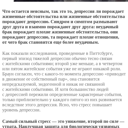
Что остается неясным, так это то, депрессия ли порождает
жизненные обстоятельства или жизненные обстоятельства
порождают депрессию. Синдром и симптом размывают
друг друга и взаимно порождают друг друга: неудачный
брак порождает плохие жизненные обстоятельства, они
порождают депрессию, та порождает плохие отношения,
от чего брак становится еще более неудачным.
Как показали исследования, проведенные в Питтсбурге,
первый эпизод тяжелой депрессии обычно тесно связан
с житейскими событиями; второй уже меньше, а в четвертом
или пятом житейские события уже не играют никакой роли.
Браун согласен, что с какого-то момента депрессию «приводит
в движение ее собственный пар», она становится
непредсказуемой, эндогенной и никак не связанной
с житейскими событиями. И хотя большинство людей
с депрессией пережили определенные характерные события,
только приблизительно у каждого пятого из них развивается
вследствие этого депрессия. Ясно, что стресс повышает
уровень депрессии.
Самый сильный стресс — это унижение, второй по силе —
утрата. Наилучшая защита для биологически уязвимых