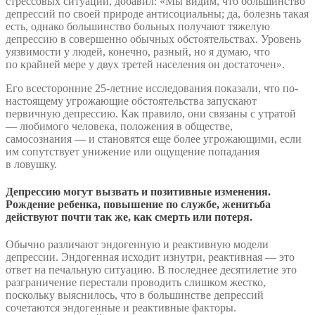
стрессовых ситуаций, добавил: «Мы видим, что большинство
депрессий по своей природе антисоциальны; да, болезнь такая
есть, однако большинство больных получают тяжелую
депрессию в совершенно обычных обстоятельствах. Уровень
уязвимости у людей, конечно, разный, но я думаю, что
по крайней мере у двух третей населения он достаточен».
Его всесторонние 25-летние исследования показали, что по-
настоящему угрожающие обстоятельства запускают
первичную депрессию. Как правило, они связаны с утратой
— любимого человека, положения в обществе,
самосознания — и становятся еще более угрожающими, если
им сопутствует унижение или ощущение попадания
в ловушку.
Депрессию могут вызвать и позитивные изменения.
Рождение ребенка, повышение по службе, женитьба
действуют почти так же, как смерть или потеря.
Обычно различают эндогенную и реактивную модели
депрессии. Эндогенная исходит изнутри, реактивная — это
ответ на печальную ситуацию. В последнее десятилетие это
разграничение перестали проводить слишком жестко,
поскольку выяснилось, что в большинстве депрессий
сочетаются эндогенные и реактивные факторы.