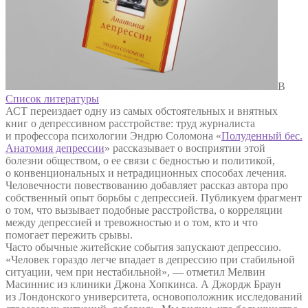
В
Список литературы
АСТ переиздает одну из самых обстоятельных и внятных
книг о депрессивном расстройстве: труд журналиста
и профессора психологии Эндрю Соломона «
Полуденный бес.
Анатомия депрессии
» рассказывает о восприятии этой
болезни обществом, о ее связи с бедностью и политикой,
о конвенциональных и нетрадиционных способах лечения.
Человечности повествованию добавляет рассказ автора про
собственный опыт борьбы с депрессией. Публикуем фрагмент
о том, что вызывает подобные расстройства, о корреляции
между депрессией и тревожностью и о том, кто и что
помогает пережить срывы.
Часто обычные житейские события запускают депрессию.
«Человек гораздо легче впадает в депрессию при стабильной
ситуации, чем при нестабильной», — отметил Мелвин
Масиннис из клиники Джона Хопкинса. А Джордж Браун
из Лондонского университета, основоположник исследований