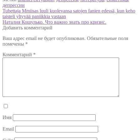
депрессии
Навигация
Предыдущая
Tubettaja Mmiisas luuli kuolevansa satojen fanien edessä, kun keho
запись:
taisteli yltyvää paniikkia vastaan
по
Следующая
Наталия Кошулько. Что важно знать про кризис.
записям
запись:
Добавить комментарий
Ваш адрес email не будет опубликован.
Обязательные поля
помечены
*
Комментарий
*
Имя
Email