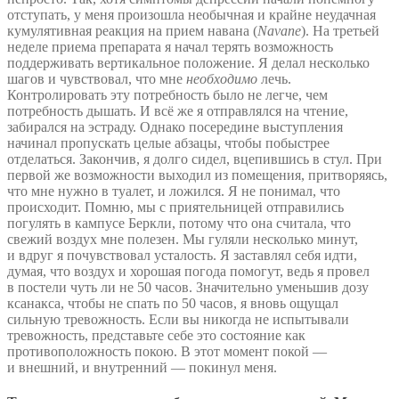
отступать, у меня произошла необычная и крайне неудачная
кумулятивная реакция на прием навана (
Navane
). На третьей
неделе приема препарата я начал терять возможность
поддерживать вертикальное положение. Я делал несколько
шагов и чувствовал, что мне
необходимо
лечь.
Контролировать эту потребность было не легче, чем
потребность дышать. И всё же я отправлялся на чтение,
забирался на эстраду. Однако посередине выступления
начинал пропускать целые абзацы, чтобы побыстрее
отделаться. Закончив, я долго сидел, вцепившись в стул. При
первой же возможности выходил из помещения, притворяясь,
что мне нужно в туалет, и ложился. Я не понимал, что
происходит. Помню, мы с приятельницей отправились
погулять в кампусе Беркли, потому что она считала, что
свежий воздух мне полезен. Мы гуляли несколько минут,
и вдруг я почувствовал усталость. Я заставлял себя идти,
думая, что воздух и хорошая погода помогут, ведь я провел
в постели чуть ли не 50 часов. Значительно уменьшив дозу
ксанакса, чтобы не спать по 50 часов, я вновь ощущал
сильную тревожность. Если вы никогда не испытывали
тревожность, представьте себе это состояние как
противоположность покою. В этот момент покой —
и внешний, и внутренний — покинул меня.