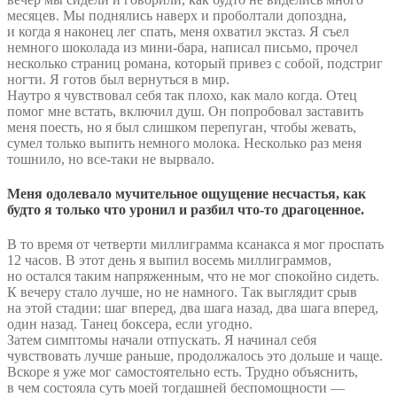
месяцев. Мы поднялись наверх и проболтали допоздна,
и когда я наконец лег спать, меня охватил экстаз. Я съел
немного шоколада из мини-бара, написал письмо, прочел
несколько страниц романа, который привез с собой, подстриг
ногти. Я готов был вернуться в мир.
Наутро я чувствовал себя так плохо, как мало когда. Отец
помог мне встать, включил душ. Он попробовал заставить
меня поесть, но я был слишком перепуган, чтобы жевать,
сумел только выпить немного молока. Несколько раз меня
тошнило, но все-таки не вырвало.
Меня одолевало мучительное ощущение несчастья, как
будто я только что уронил и разбил что-то драгоценное.
В то время от четверти миллиграмма ксанакса я мог проспать
12 часов. В этот день я выпил восемь миллиграммов,
но остался таким напряженным, что не мог спокойно сидеть.
К вечеру стало лучше, но не намного. Так выглядит срыв
на этой стадии: шаг вперед, два шага назад, два шага вперед,
один назад. Танец боксера, если угодно.
Затем симптомы начали отпускать. Я начинал себя
чувствовать лучше раньше, продолжалось это дольше и чаще.
Вскоре я уже мог самостоятельно есть. Трудно объяснить,
в чем состояла суть моей тогдашней беспомощности —