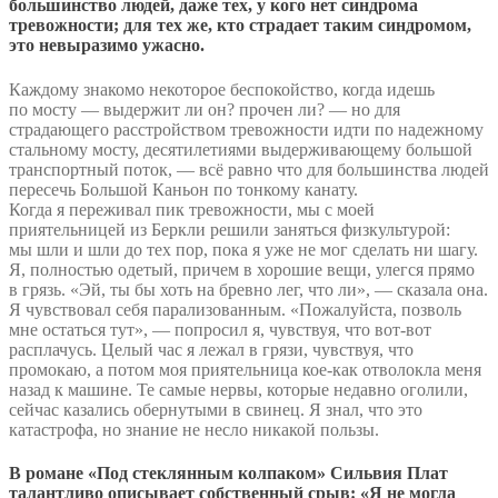
большинство людей, даже тех, у кого нет синдрома
тревожности; для тех же, кто страдает таким синдромом,
это невыразимо ужасно.
Каждому знакомо некоторое беспокойство, когда идешь
по мосту — выдержит ли он? прочен ли? — но для
страдающего расстройством тревожности идти по надежному
стальному мосту, десятилетиями выдерживающему большой
транспортный поток, — всё равно что для большинства людей
пересечь Большой Каньон по тонкому канату.
Когда я переживал пик тревожности, мы с моей
приятельницей из Беркли решили заняться физкультурой:
мы шли и шли до тех пор, пока я уже не мог сделать ни шагу.
Я, полностью одетый, причем в хорошие вещи, улегся прямо
в грязь. «Эй, ты бы хоть на бревно лег, что ли», — сказала она.
Я чувствовал себя парализованным. «Пожалуйста, позволь
мне остаться тут», — попросил я, чувствуя, что вот-вот
расплачусь. Целый час я лежал в грязи, чувствуя, что
промокаю, а потом моя приятельница кое-как отволокла меня
назад к машине. Те самые нервы, которые недавно оголили,
сейчас казались обернутыми в свинец. Я знал, что это
катастрофа, но знание не несло никакой пользы.
В романе «Под стеклянным колпаком» Сильвия Плат
талантливо описывает собственный срыв: «Я не могла