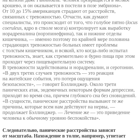
крошево, и он оказывается в постели в позе эмбриона».
От 10 до 15% американцев страдают от расстройств,
связанных с тревожностью. Отчасти, как думают
специалисты, это происходит от того, что голубое пятно (
locus
coeruleus
, ядро в стволе мозга) контролирует как выработку
норадреналина (норэпинефрина), так и нижние отделы
кишечника, — именно поэтому по крайней мере половина
страдающих тревожностью больных имеет проблемы
с толстым кишечником, и всякий, кто когда-либо испытал
тревожность, знает, как стремительно и бурно пища при этом
проходит через пищеварительную систему.
В тревожности задействованы и норадреналин, и серотонин.
«В двух третях случаев тревожность — это реакция
на житейские события, это потеря ощущения
безопасности», — говорит Бэллинджер. Около трети
панических атак, эндемичных некоторым формам депрессии,
приходят во время сна, причем глубокого сна без сновидений.
«В сущности, панические расстройства вызывают те же
причины, которые всем нам действуют на нервы, —
продолжает Бэллинджер. — Лечение же — это приведение
человека к обычному уровню беспокойства».
Следовательно, панические расстройства зависят
от масштаба. Нахождение в толпе, например, угнетает