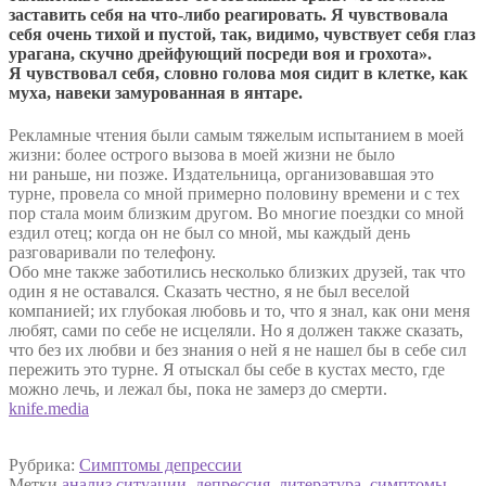
заставить себя на что-либо реагировать. Я чувствовала
себя очень тихой и пустой, так, видимо, чувствует себя глаз
урагана, скучно дрейфующий посреди воя и грохота».
Я чувствовал себя, словно голова моя сидит в клетке, как
муха, навеки замурованная в янтаре.
Рекламные чтения были самым тяжелым испытанием в моей
жизни: более острого вызова в моей жизни не было
ни раньше, ни позже. Издательница, организовавшая это
турне, провела со мной примерно половину времени и с тех
пор стала моим близким другом. Во многие поездки со мной
ездил отец; когда он не был со мной, мы каждый день
разговаривали по телефону.
Обо мне также заботились несколько близких друзей, так что
один я не оставался. Сказать честно, я не был веселой
компанией; их глубокая любовь и то, что я знал, как они меня
любят, сами по себе не исцеляли. Но я должен также сказать,
что без их любви и без знания о ней я не нашел бы в себе сил
пережить это турне. Я отыскал бы себе в кустах место, где
можно лечь, и лежал бы, пока не замерз до смерти.
knife.media
Рубрика:
Симптомы депрессии
Метки
анализ ситуации
,
депрессия
,
литература
,
симптомы