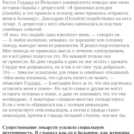
Рассел Годдард из Йельского университета поведал мне свою
историю борьбы с депрессией: «Я принимал асендин
(
Asendin
), и это привело к психозу, жене пришлось отправить
меня в больницу». Декседрин (
Dexedrin
) подействовал на него
лучше. А депрессия у него обычно начиналась вследствие
семейных событий.
«Я знал, что свадьба сына взволнует меня, — говорит он.
— А любое волнение, неважно, по хорошему или плохому
поводу, выводит меня из равновесия. Я решил подготовиться.
Мне никогда не нравилась мысль о лечении электрошоком,
но я всё равно пошел на это. Но никакой пользы оно
не принесло. Ко дню свадьбы я даже не мог встать с кровати.
Сердце мое разрывалось, но я так и не смог туда добраться».
Это — тяжелое испытание для семьи и семейных отношений.
«Моя жена понимала, что сделать ничего не может, —
объясняет Годдард. — Благодарю Бога за то, что она научилась
оставлять меня в покое». Но часто семья и друзья не могут
оставить человека в покое, и даже не понимают, что это ему
необходимо. А некоторые слишком многому потворствуют.
Если с кем-то обращаться как с полным инвалидом,
он почувствует себя инвалидом, а потом и правда станет
инвалидом, причем в гораздо большей степени, чем мог бы.
Существование лекарств усилило социальную
нетерпимость. Я слышал как-то в больнице, как женщина