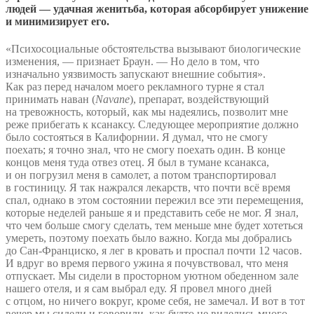
людей — удачная женитьба, которая абсорбирует унижение
и минимизирует его.
«Психосоциальные обстоятельства вызывают биологические
изменения, — признает Браун. — Но дело в том, что
изначально уязвимость запускают внешние события».
Как раз перед началом моего рекламного турне я стал
принимать наван (
Navane
), препарат, воздействующий
на тревожность, который, как мы надеялись, позволит мне
реже прибегать к ксанаксу. Следующее мероприятие должно
было состояться в Калифорнии. Я думал, что не смогу
поехать; я точно знал, что не смогу поехать один. В конце
концов меня туда отвез отец. Я был в тумане ксанакса,
и он погрузил меня в самолет, а потом транспортировал
в гостиницу. Я так нажрался лекарств, что почти всё время
спал, однако в этом состоянии пережил все эти перемещения,
которые неделей раньше я и представить себе не мог. Я знал,
что чем больше смогу сделать, тем меньше мне будет хотеться
умереть, поэтому поехать было важно. Когда мы добрались
до Сан-Франциско, я лег в кровать и проспал почти 12 часов.
И вдруг во время первого ужина я почувствовал, что меня
отпускает. Мы сидели в просторном уютном обеденном зале
нашего отеля, и я сам выбрал еду. Я провел много дней
с отцом, но ничего вокруг, кроме себя, не замечал. И вот в тот
вечер мы сидели и говорили, как будто не виделись много