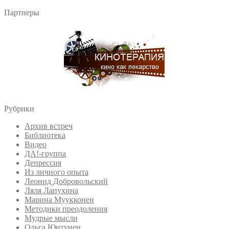
Партнеры
Рубрики
Архив встреч
Библиотека
Видео
ДА!-группа
Депрессия
Из личного опыта
Леонид Добровольский
Ляля Лапухина
Марина Муукконен
Методики преодоления
Мудрые мысли
Ольга Юнтунен