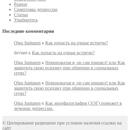
Разное
Симптомы депрессии
Статьи
Улыбнитесь
Последние комментарии
Olga Juntunen
к
Как попасть на очные встречи?
deviant
к
Как попасть на очные встречи?
Olga Juntunen
к
Невиноватая я, он сам пришел! или Как
защитить свою психику при общении в социальных
сетях?
Olga Juntunen
к
Невиноватая я, он сам пришел! или Как
защитить свою психику при общении в социальных
сетях?
Olga Juntunen
к
Как энцефалография (ЭЭГ) поможет в
лечении депрессии.
© Цитирование разрешено при условии наличия ссылки на
сайт