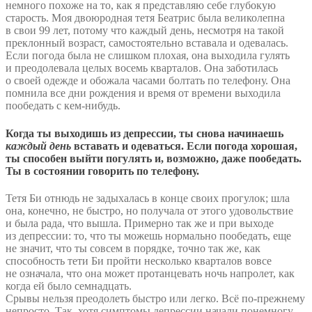
немного похоже на то, как я представляю себе глубокую
старость. Моя двоюродная тетя Беатрис была великолепна
в свои 99 лет, потому что каждый день, несмотря на такой
преклонный возраст, самостоятельно вставала и одевалась.
Если погода была не слишком плохая, она выходила гулять
и преодолевала целых восемь кварталов. Она заботилась
о своей одежде и обожала часами болтать по телефону. Она
помнила все дни рождения и время от времени выходила
пообедать с кем-нибудь.
Когда ты выходишь из депрессии, ты снова начинаешь
каждый день
вставать и одеваться. Если погода хорошая,
ты способен выйти погулять и, возможно, даже пообедать.
Ты в состоянии говорить по телефону.
Тетя Би отнюдь не задыхалась в конце своих прогулок; шла
она, конечно, не быстро, но получала от этого удовольствие
и была рада, что вышла. Примерно так же и при выходе
из депрессии: то, что ты можешь нормально пообедать, еще
не значит, что ты совсем в порядке, точно так же, как
способность тети Би пройти несколько кварталов вовсе
не означала, что она может протанцевать ночь напролет, как
когда ей было семнадцать.
Срывы нельзя преодолеть быстро или легко. Всё по-прежнему
непросто. Так, хотя симптомы депрессии начали понемногу