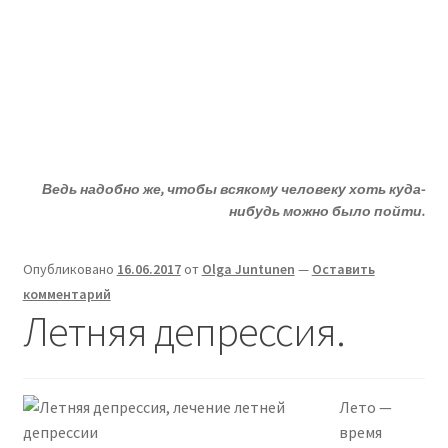
Жизни - ДА!
Перейти
Перейти
Меню
к
к
навигации
содержимому
Главная
ДА!-группа
Ведь надобно же, чтобы всякому человеку хоть куда-
Депрессия?
нибудь можно было пойти.
Статьи
Опубликовано
16.06.2017
от
Olga Juntunen
—
Оставить
комментарий
О депрессии
Летняя депрессия.
Улыбнитесь
Лето —
время