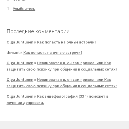
Улыбнитесь
Последние комментарии
Olga Juntunen
к
Как попасть на очные встречи?
deviant
к
Как попасть на очные встречи?
Olga Juntunen
к
Невиноватая я, он сам пришел! или Как
защитить свою психику при общении в социальных сетях?
Olga Juntunen
к
Невиноватая я, он сам пришел! или Как
защитить свою психику при общении в социальных сетях?
Olga Juntunen
к
Как энцефалография (ЭЭГ) поможет в
лечении депрессии.