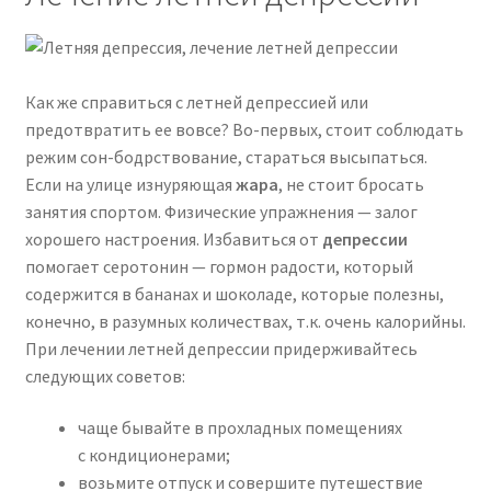
Как же справиться с летней депрессией или
предотвратить ее вовсе? Во-первых, стоит соблюдать
режим сон-бодрствование, стараться высыпаться.
Если на улице изнуряющая
жара
, не стоит бросать
занятия спортом. Физические упражнения — залог
хорошего настроения. Избавиться от
депрессии
помогает серотонин — гормон радости, который
содержится в бананах и шоколаде, которые полезны,
конечно, в разумных количествах, т.к. очень калорийны.
При лечении летней депрессии придерживайтесь
следующих советов:
чаще бывайте в прохладных помещениях
с кондиционерами;
возьмите отпуск и совершите путешествие