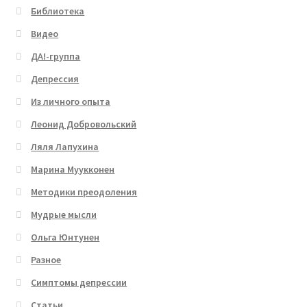
Библиотека
Видео
ДА!-группа
Депрессия
Из личного опыта
Леонид Добровольский
Ляля Лапухина
Марина Муукконен
Методики преодоления
Мудрые мысли
Ольга Юнтунен
Разное
Симптомы депрессии
Статьи