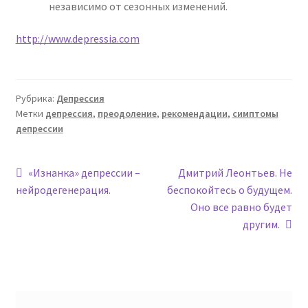
независимо от сезонных изменений.
http://www.depressia.com
Рубрика:
Депрессия
Метки
депрессия
,
преодоление
,
рекомендации
,
симптомы
депрессии
Навигация
Предыдущая
Следующая
«Изнанка» депрессии –
Дмитрий Леонтьев. Не
запись:
запись:
нейродегенерация.
беспокойтесь о будущем.
по
Оно все равно будет
записям
другим.