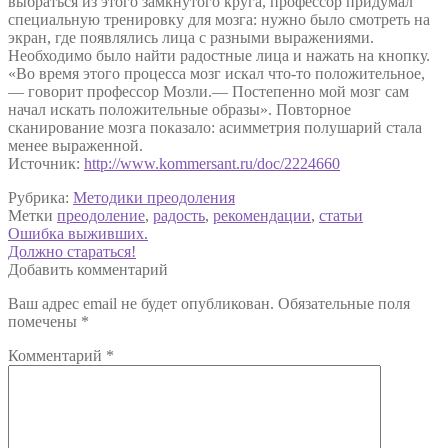
выбраться из этого замкнутого круга, профессор придумал
специальную тренировку для мозга: нужно было смотреть на
экран, где появлялись лица с разными выражениями.
Необходимо было найти радостные лица и нажать на кнопку.
«Во время этого процесса мозг искал что-то положительное,
— говорит профессор Мозли.— Постепенно мой мозг сам
начал искать положительные образы». Повторное
сканирование мозга показало: асимметрия полушарий стала
менее выраженной.
Источник:
http://www.kommersant.ru/doc/2224660
Рубрика:
Методики преодоления
Метки
преодоление
,
радость
,
рекомендации
,
статьи
Навигация
Предыдущая
Ошибка выживших.
запись:
Следующая
Должно стараться!
по
запись:
Добавить комментарий
записям
Ваш адрес email не будет опубликован.
Обязательные поля
помечены
*
Комментарий
*