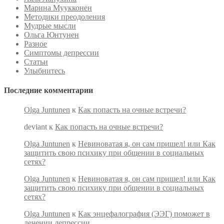
Марина Муукконен
Методики преодоления
Мудрые мысли
Ольга Юнтунен
Разное
Симптомы депрессии
Статьи
Улыбнитесь
Последние комментарии
Olga Juntunen
к
Как попасть на очные встречи?
deviant
к
Как попасть на очные встречи?
Olga Juntunen
к
Невиноватая я, он сам пришел! или Как
защитить свою психику при общении в социальных
сетях?
Olga Juntunen
к
Невиноватая я, он сам пришел! или Как
защитить свою психику при общении в социальных
сетях?
Olga Juntunen
к
Как энцефалография (ЭЭГ) поможет в
лечении депрессии.