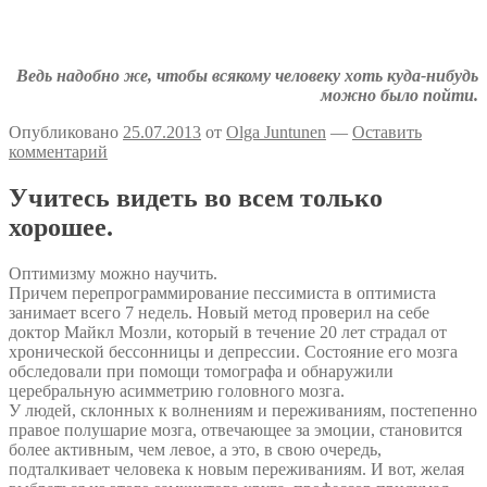
Аткрытки на тему депрессии
Депрессивные комиксы
Ведь надобно же, чтобы всякому человеку хоть куда-нибудь
можно было пойти.
Опубликовано
25.07.2013
от
Olga Juntunen
—
Оставить
комментарий
Учитесь видеть во всем только
хорошее.
Оптимизму можно научить.
Причем перепрограммирование пессимиста в оптимиста
занимает всего 7 недель. Новый метод проверил на себе
доктор Майкл Мозли, который в течение 20 лет страдал от
хронической бессонницы и депрессии. Состояние его мозга
обследовали при помощи томографа и обнаружили
церебральную асимметрию головного мозга.
У людей, склонных к волнениям и переживаниям, постепенно
правое полушарие мозга, отвечающее за эмоции, становится
более активным, чем левое, а это, в свою очередь,
подталкивает человека к новым переживаниям. И вот, желая