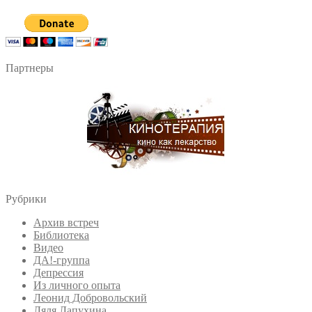
Партнеры
Рубрики
Архив встреч
Библиотека
Видео
ДА!-группа
Депрессия
Из личного опыта
Леонид Добровольский
Ляля Лапухина