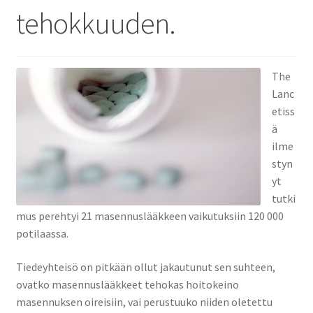
tehokkuuden.
The
Lanc
etiss
ä
ilme
styn
yt
tutki
mus perehtyi 21 masennuslääkkeen vaikutuksiin 120 000
potilaassa.
Tiedeyhteisö on pitkään ollut jakautunut sen suhteen,
ovatko masennuslääkkeet tehokas hoitokeino
masennuksen oireisiin, vai perustuuko niiden oletettu