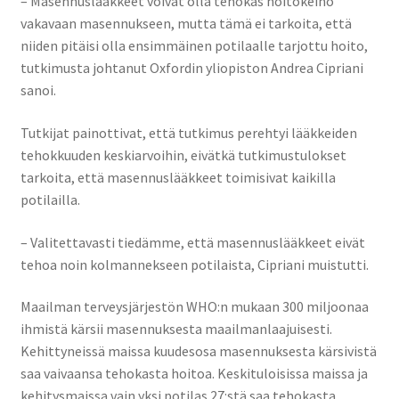
– Masennuslääkkeet voivat olla tehokas hoitokeino
vakavaan masennukseen, mutta tämä ei tarkoita, että
niiden pitäisi olla ensimmäinen potilaalle tarjottu hoito,
tutkimusta johtanut Oxfordin yliopiston Andrea Cipriani
sanoi.
Tutkijat painottivat, että tutkimus perehtyi lääkkeiden
tehokkuuden keskiarvoihin, eivätkä tutkimustulokset
tarkoita, että masennuslääkkeet toimisivat kaikilla
potilailla.
– Valitettavasti tiedämme, että masennuslääkkeet eivät
tehoa noin kolmannekseen potilaista, Cipriani muistutti.
Maailman terveysjärjestön WHO:n mukaan 300 miljoonaa
ihmistä kärsii masennuksesta maailmanlaajuisesti.
Kehittyneissä maissa kuudesosa masennuksesta kärsivistä
saa vaivaansa tehokasta hoitoa. Keskituloisissa maissa ja
kehitysmaissa vain yksi potilas 27:stä saa tehokasta