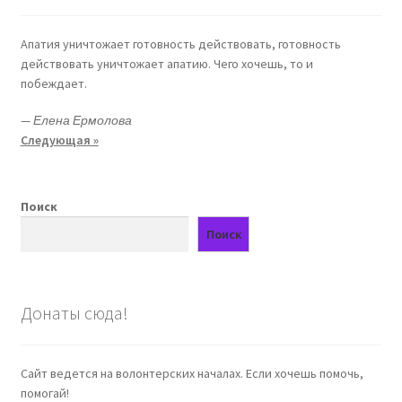
Апатия уничтожает готовность действовать, готовность
действовать уничтожает апатию. Чего хочешь, то и
побеждает.
—
Елена Ермолова
Следующая »
Поиск
Поиск
Донаты сюда!
Сайт ведется на волонтерских началах. Если хочешь помочь,
помогай!