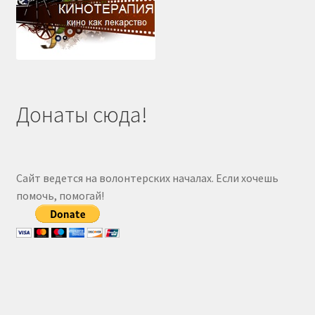
Донаты сюда!
Сайт ведется на волонтерских началах. Если хочешь
помочь, помогай!