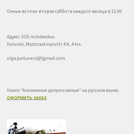
Очные встечи: вторая суббота каждого месяца в 12.00
Адрес: SOS-kriisikeskus
Helsinki, Maistraatinportti 4 A, 4 krs.
olga.juntunen(@)gmail.com
Книга "Анонимные депрессивные" на русском языке.
ОФОРМИТЬ ЗАКАЗ