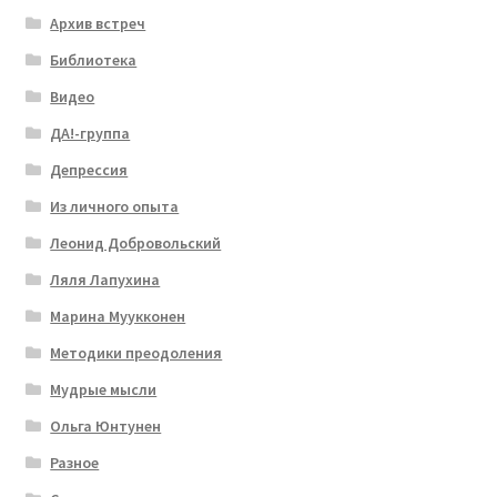
Архив встреч
Библиотека
Видео
ДА!-группа
Депрессия
Из личного опыта
Леонид Добровольский
Ляля Лапухина
Марина Муукконен
Методики преодоления
Мудрые мысли
Ольга Юнтунен
Разное