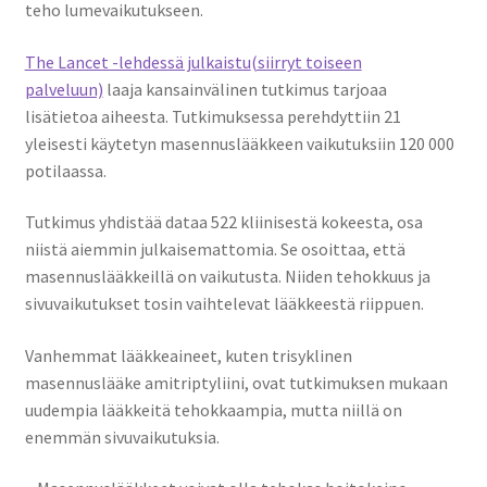
teho lumevaikutukseen.
The Lancet -lehdessä julkaistu
(siirryt toiseen
palveluun)
laaja kansainvälinen tutkimus tarjoaa
lisätietoa aiheesta. Tutkimuksessa perehdyttiin 21
yleisesti käytetyn masennuslääkkeen vaikutuksiin 120 000
potilaassa.
Tutkimus yhdistää dataa 522 kliinisestä kokeesta, osa
niistä aiemmin julkaisemattomia. Se osoittaa, että
masennuslääkkeillä on vaikutusta. Niiden tehokkuus ja
sivuvaikutukset tosin vaihtelevat lääkkeestä riippuen.
Vanhemmat lääkkeaineet, kuten trisyklinen
masennuslääke amitriptyliini, ovat tutkimuksen mukaan
uudempia lääkkeitä tehokkaampia, mutta niillä on
enemmän sivuvaikutuksia.