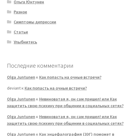
Ольга Юнтунен
Разное
Симптомы депрессии
Статьи
Улыбнитесь
Последние комментарии
Olga Juntunen
к
Как попасть на очные встречи?
deviant
к
Как попасть на очные встречи?
Olga Juntunen
к
Невиноватая я, он сам пришел! или Как
защитить свою психику при общении в социальных сетях?
Olga Juntunen
к
Невиноватая я, он сам пришел! или Как
защитить свою психику при общении в социальных сетях?
Olga Juntunen
к
Как энцефалография (ЭЭГ) поможет в