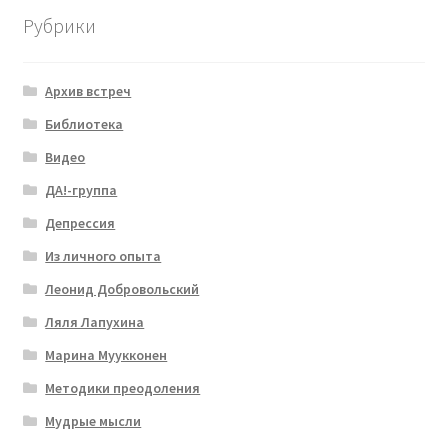
Рубрики
Архив встреч
Библиотека
Видео
ДА!-группа
Депрессия
Из личного опыта
Леонид Добровольский
Ляля Лапухина
Марина Муукконен
Методики преодоления
Мудрые мысли