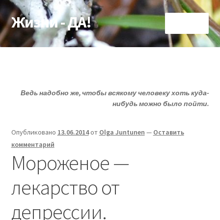
Жизни - ДА!
Перейти
Перейти
Меню
к
к
навигации
содержимому
Главная
Развер
ДА!-группа
вложен
Ведь надобно же, чтобы всякому человеку хоть куда-
меню
Развер
Депрессия?
нибудь можно было пойти.
вложен
меню
Развер
Статьи
Опубликовано
13.06.2014
от
Olga Juntunen
—
Оставить
вложен
комментарий
меню
Развер
О депрессии
Мороженое —
вложен
меню
Развер
Улыбнитесь
лекарство от
вложен
меню
депрессии.