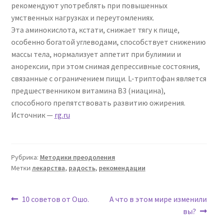
рекомендуют употреблять при повышенных
умственных нагрузках и переутомлениях.
Эта аминокислота, кстати, снижает тягу к пище,
особенно богатой углеводами, способствует снижению
массы тела, нормализует аппетит при булимии и
анорексии, при этом снимая депрессивные состояния,
связанные с ограничением пищи. L-триптофан является
предшественником витамина В3 (ниацина),
способного препятствовать развитию ожирения.
Источник —
rg.ru
Рубрика:
Методики преодоления
Метки
лекарства
,
радость
,
рекомендации
Навигация
Предыдущая
Следующая
10 советов от Ошо.
А что в этом мире изменили
запись:
запись:
вы?