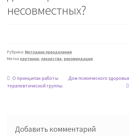
несовместных?
Рубрика:
Методики преодоления
Метки
картинки
,
лекарства
,
рекомендации
Навигация
Предыдущая
Следующая
О принципах работы
Дом психического здоровья
запись:
запись:
терапевтической группы.
по
записям
Добавить комментарий