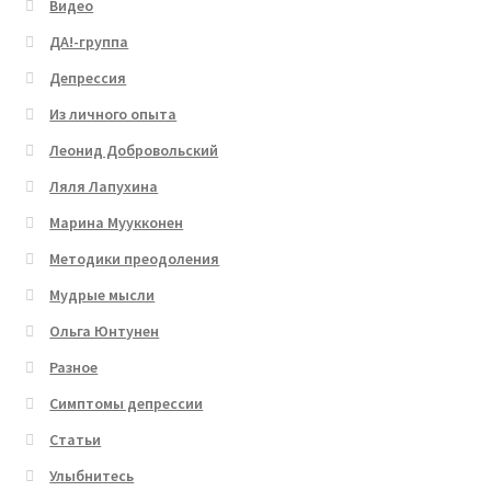
Видео
ДА!-группа
Депрессия
Из личного опыта
Леонид Добровольский
Ляля Лапухина
Марина Муукконен
Методики преодоления
Мудрые мысли
Ольга Юнтунен
Разное
Симптомы депрессии
Статьи
Улыбнитесь