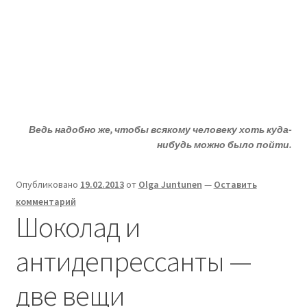
Жизни - ДА!
Перейти
Перейти
Меню
к
к
навигации
содержимому
Главная
ДА!-группа
Ведь надобно же, чтобы всякому человеку хоть куда-
Депрессия?
нибудь можно было пойти.
Статьи
Опубликовано
19.02.2013
от
Olga Juntunen
—
Оставить
комментарий
О депрессии
Шоколад и
Улыбнитесь
антидепрессанты —
две вещи