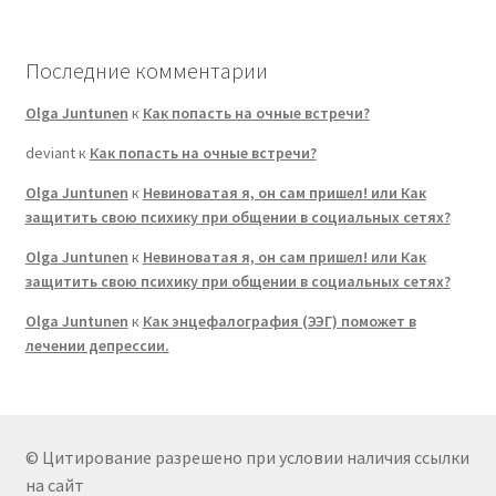
Последние комментарии
Olga Juntunen
к
Как попасть на очные встречи?
deviant
к
Как попасть на очные встречи?
Olga Juntunen
к
Невиноватая я, он сам пришел! или Как
защитить свою психику при общении в социальных сетях?
Olga Juntunen
к
Невиноватая я, он сам пришел! или Как
защитить свою психику при общении в социальных сетях?
Olga Juntunen
к
Как энцефалография (ЭЭГ) поможет в
лечении депрессии.
© Цитирование разрешено при условии наличия ссылки
на сайт