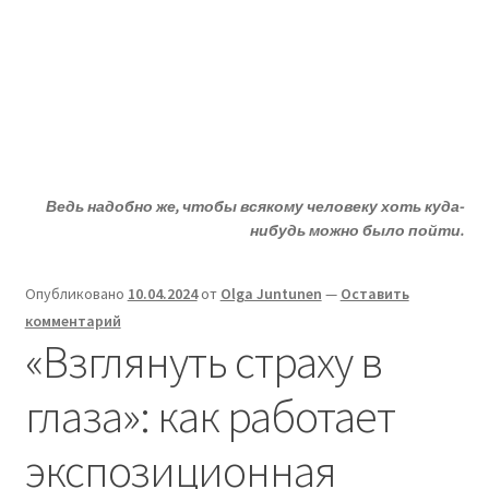
Жизни - ДА!
Перейти
Перейти
Меню
к
к
навигации
содержимому
Главная
Развер
ДА!-группа
вложен
Ведь надобно же, чтобы всякому человеку хоть куда-
меню
Развер
Депрессия?
нибудь можно было пойти.
вложен
меню
Развер
Статьи
Опубликовано
10.04.2024
от
Olga Juntunen
—
Оставить
вложен
комментарий
меню
Развер
О депрессии
«Взглянуть страху в
вложен
меню
Развер
Улыбнитесь
глаза»: как работает
вложен
меню
экспозиционная