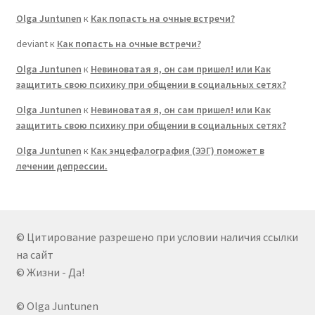
Olga Juntunen
к
Как попасть на очные встречи?
deviant
к
Как попасть на очные встречи?
Olga Juntunen
к
Невиноватая я, он сам пришел! или Как
защитить свою психику при общении в социальных сетях?
Olga Juntunen
к
Невиноватая я, он сам пришел! или Как
защитить свою психику при общении в социальных сетях?
Olga Juntunen
к
Как энцефалография (ЭЭГ) поможет в
лечении депрессии.
© Цитирование разрешено при условии наличия ссылки
на сайт
© Жизни - Да!
© Olga Juntunen