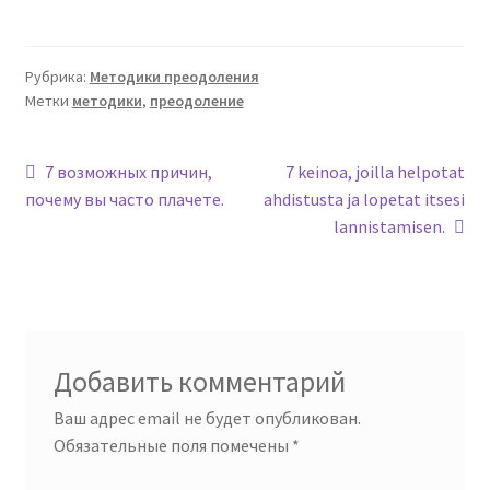
Рубрика:
Методики преодоления
Метки
методики
,
преодоление
Навигация
Предыдущая
Следующая
7 возможных причин,
7 keinoa, joilla helpotat
запись:
запись:
почему вы часто плачете.
ahdistusta ja lopetat itsesi
по
lannistamisen.
записям
Добавить комментарий
Ваш адрес email не будет опубликован.
Обязательные поля помечены
*