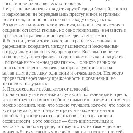
гнева и прочих человеческих пороков.
Нет, ты не начинаешь заводить друзей среди бомжей, гопоты
и наркоманов, не оправдываешь преступников и грязных
политиков, но и не не пытаешься с ходу осуждать их.
Во многом ты можешь сомневаться, и твои предпочтения в
общении остаются твоими, но одно понимаешь: ненависть и
презрение отравляют в первую очередь тебя самого.
Я был свидетелем того, как один терапевт участвовал в
разрешении конфликта между пациентом и несколькими
сотрудниками одного медучреждения. Все слышавшие и
знавшие о сути конфликта в один голос называли пациента
«психованным» и «неадекватным». Но никто из них не
попытался понять человека, который чувствовал себя
загнанным в ловушку, одиноким и отчаявшимся. Непросто
прорваться через завесу враждебности и обвинений, но
терапевту это удалось.
3. Психотерапевт избавляется от иллюзий.
Но на этом пути неизбежно случаются болезненные встречи,
и это встречи со своими собственными иллюзиями: о том, что
можно изменить мир, что можно улучшить кого-то, что можно
всё продумать, всё предусмотреть, что можно избегать
ошибок. Приходится оттачивать навык осознавания и
осознанности, а это означает — быть внимательным к
мелочам, к любой ерунде, потому что ты на самом деле не
можешь быть уверенным в своём знании и понимании себя,