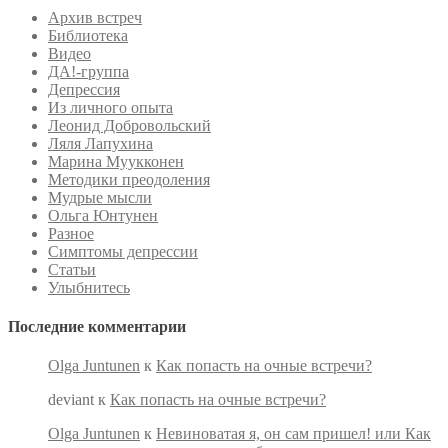
Архив встреч
Библиотека
Видео
ДА!-группа
Депрессия
Из личного опыта
Леонид Добровольский
Ляля Лапухина
Марина Муукконен
Методики преодоления
Мудрые мысли
Ольга Юнтунен
Разное
Симптомы депрессии
Статьи
Улыбнитесь
Последние комментарии
Olga Juntunen
к
Как попасть на очные встречи?
deviant
к
Как попасть на очные встречи?
Olga Juntunen
к
Невиноватая я, он сам пришел! или Как