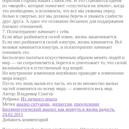
обратная сторона наших слабостей. И это становится одним
из «якорей», которые помогают «спуститься на землю», когда
это необходимо, и вспомнить, что все мы уязвимы перед
болью и смертью, все мы должны беречь и уважать слабости
друг друга. А одно это осознание бесценно для поддержания
близких отношений.
7. Психотерапевт начинает с себя.
Если яйцо разбивается силой извне, жизнь заканчивается.
Если оно разбивается силой изнутри, жизнь начинается. Всё
великое начинается изнутри, и психотерапевт начинает
понимать это.
Бесполезно пытаться искусственным образом менять людей и
мир — он сопротивляется, борется и уничтожает то, что силой
вклинивается в естественный ход вещей.
Но внутренние изменения неизбежно приводят к изменению
мира вокруг.
Пусть это лишь малая его часть, но если множество малых
частей изменятся по всему миру — изменится весь мир.
Автор: Владимир Снигур
Рубрика:
Из личного опыта
Метки
анализ ситуации
,
депрессия
,
преодоление
Навигация
Предыдущая
Биоэнергетический анализ: как вернуть в жизнь радость.
запись:
Следующая
24.02.2015
по
запись:
Добавить комментарий
записям