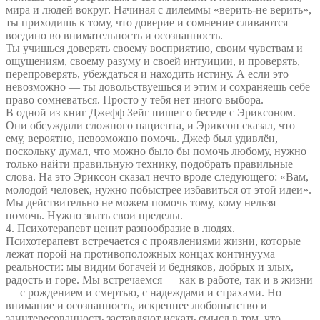
мира и людей вокруг. Начиная с дилеммы «верить-не верить»,
ты приходишь к тому, что доверие и сомнение сливаются
воедино во внимательность и осознанность.
Ты учишься доверять своему восприятию, своим чувствам и
ощущениям, своему разуму и своей интуиции, и проверять,
перепроверять, убеждаться и находить истину. А если это
невозможно — ты довольствуешься и этим и сохраняешь себе
право сомневаться. Просто у тебя нет иного выбора.
В одной из книг Джефф Зейг пишет о беседе с Эриксоном.
Они обсуждали сложного пациента, и Эриксон сказал, что
ему, вероятно, невозможно помочь. Джеф был удивлён,
поскольку думал, что можно было бы помочь любому, нужно
только найти правильную технику, подобрать правильные
слова. На это Эриксон сказал нечто вроде следующего: «Вам,
молодой человек, нужно побыстрее избавиться от этой идеи».
Мы действительно не можем помочь тому, кому нельзя
помочь. Нужно знать свои пределы.
4. Психотерапевт ценит разнообразие в людях.
Психотерапевт встречается с проявлениями жизни, которые
лежат порой на противоположных концах континуума
реальности: мы видим богачей и бедняков, добрых и злых,
радость и горе. Мы встречаемся — как в работе, так и в жизни
— с рождением и смертью, с надеждами и страхами. Но
внимание и осознанность, искреннее любопытство и
заинтересованность заставляют искать смысл в том, что