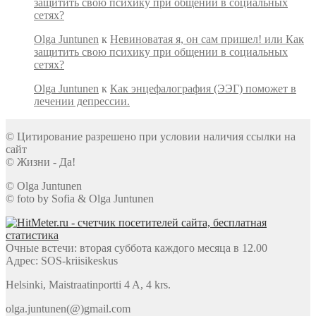
защитить свою психику при общении в социальных
сетях?
Olga Juntunen
к
Невиноватая я, он сам пришел! или Как
защитить свою психику при общении в социальных
сетях?
Olga Juntunen
к
Как энцефалография (ЭЭГ) поможет в
лечении депрессии.
© Цитирование разрешено при условии наличия ссылки на
сайт
© Жизни - Да!
© Olga Juntunen
© foto by Sofia & Olga Juntunen
Очные встечи: вторая суббота каждого месяца в 12.00
Адрес: SOS-kriisikeskus
Helsinki, Maistraatinportti 4 A, 4 krs.
olga.juntunen(@)gmail.com