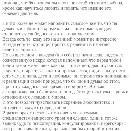
помощи, у тебя в конечном итоге не остаётся иного выбора,
кроме как научиться любить и понять, что именно это
означает для тебя.
Ничто более не может наполнить смыслом всё то, что ты
делаешь в кабинете, кроме как желание помочь людям
становиться свободнее и жить в полную силу.
Всегда есть те, кому это на данный момент не интересно.
Всегда есть те, кто ищет простых решений и избегает
ответственности.
Но со временем в каждом (и в себе) ты начинаешь видеть ту
божественную искру, которая напоминает, что перед тобой
точно такой же человек как ты — он живёт, дышит, боится,
радуется, стареет, засыпает и просыпается, видит сны, у него
есть мама и папа, дети и любимые, он стремится к пониманию
и реализации своей природы, что бы он ни думал об этом.
Просто у каждого своё время и свой ритм. Это как
аватаровское «я тебя вижу», и оно даёт ощутить пульс, кровь в
отношениях с людьми и миром.
И это позволяет чувствовать искреннее любопытство и
интерес к тому, кто перед тобой.
В разговорах с несколькими очень уважаемыми
специалистами мирового уровня я слышал один и тот же
вывод: будь то психотерапия, консультирование, переговоры
или распознавание лжи, превыше любых теорий и техник