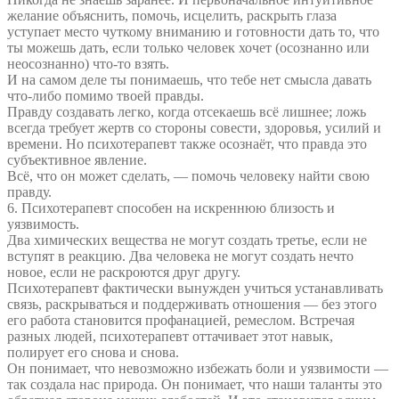
желание объяснить, помочь, исцелить, раскрыть глаза
уступает место чуткому вниманию и готовности дать то, что
ты можешь дать, если только человек хочет (осознанно или
неосознанно) что-то взять.
И на самом деле ты понимаешь, что тебе нет смысла давать
что-либо помимо твоей правды.
Правду создавать легко, когда отсекаешь всё лишнее; ложь
всегда требует жертв со стороны совести, здоровья, усилий и
времени. Но психотерапевт также осознаёт, что правда это
субъективное явление.
Всё, что он может сделать, — помочь человеку найти свою
правду.
6. Психотерапевт способен на искреннюю близость и
уязвимость.
Два химических вещества не могут создать третье, если не
вступят в реакцию. Два человека не могут создать нечто
новое, если не раскроются друг другу.
Психотерапевт фактически вынужден учиться устанавливать
связь, раскрываться и поддерживать отношения — без этого
его работа становится профанацией, ремеслом. Встречая
разных людей, психотерапевт оттачивает этот навык,
полирует его снова и снова.
Он понимает, что невозможно избежать боли и уязвимости —
так создала нас природа. Он понимает, что наши таланты это