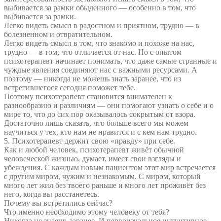
выбивается за рамки обыденного — особенно в том, что
выбивается за рамки.
Легко видеть смысл в радостном и приятном, трудно — в
болезненном и отвратительном.
Легко видеть смысл в том, что знакомо и похоже на нас,
трудно — в том, что отличается от нас. Но с опытом
психотерапевт начинает понимать, что даже самые странные и
чуждые явления соединяют нас с важными ресурсами. А
поэтому — никогда не можешь знать заранее, что из
встретившегося сегодня поможет тебе.
Поэтому психотерапевт становится внимателен к
разнообразию и различиям — они помогают узнать о себе и о
мире то, что до сих пор оказывалось сокрытым от взора.
Достаточно лишь сказать, что больше всего мы можем
научиться у тех, кто нам не нравится и с кем нам трудно.
5. Психотерапевт держит свою «правду» при себе.
Как и любой человек, психотерапевт живёт обычной
человеческой жизнью, думает, имеет свои взгляды и
убеждения. С каждым новым пациентом этот мир встречается
с другим миром, чужим и незнакомым. С миром, который
много лет жил без твоего раньше и много лет проживёт без
него, когда вы расстанетесь.
Почему вы встретились сейчас?
Что именно необходимо этому человеку от тебя?
Никогда не знаешь заранее. И первоначальное интуитивное