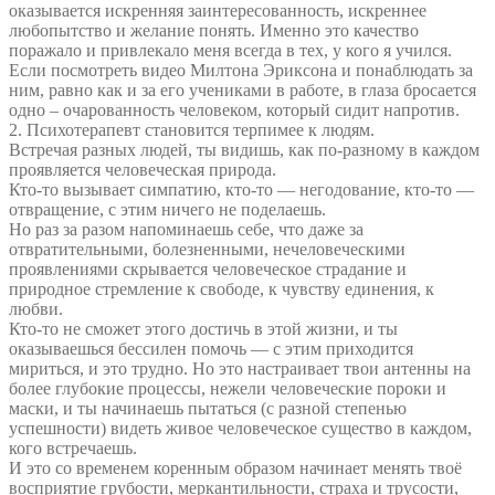
оказывается искренняя заинтересованность, искреннее
любопытство и желание понять. Именно это качество
поражало и привлекало меня всегда в тех, у кого я учился.
Если посмотреть видео Милтона Эриксона и понаблюдать за
ним, равно как и за его учениками в работе, в глаза бросается
одно – очарованность человеком, который сидит напротив.
2. Психотерапевт становится терпимее к людям.
Встречая разных людей, ты видишь, как по-разному в каждом
проявляется человеческая природа.
Кто-то вызывает симпатию, кто-то — негодование, кто-то —
отвращение, с этим ничего не поделаешь.
Но раз за разом напоминаешь себе, что даже за
отвратительными, болезненными, нечеловеческими
проявлениями скрывается человеческое страдание и
природное стремление к свободе, к чувству единения, к
любви.
Кто-то не сможет этого достичь в этой жизни, и ты
оказываешься бессилен помочь — с этим приходится
мириться, и это трудно. Но это настраивает твои антенны на
более глубокие процессы, нежели человеческие пороки и
маски, и ты начинаешь пытаться (с разной степенью
успешности) видеть живое человеческое существо в каждом,
кого встречаешь.
И это со временем коренным образом начинает менять твоё
восприятие грубости, меркантильности, страха и трусости,