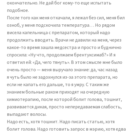
окончательно. Не дай бог кому-то еще испытать
подобное.
После того как меня откачали, я лежал без сил, меня бил
озноб, у меня подскочила температура… Но рядом
висела капельница с препаратом, который надо
продолжить вводить. Врачи не давили на меня, через
какое-то время зашла медсестра и просто и буднично
спросила: «Ну что, продолжаем брентуксимаб?» И я
ответил ей: «Да, чего тянуть». В этом смысле мне было
очень просто — меня выручало знание: да, час назад
я чуть было не задохнулся из-за этого препарата, но
если не капать его дальше, то я умру. С таким же
знанием больные раком приходят на очередную
химиотерапию, после которой болит голова, тошнит,
развивается дикая, просто непередаваемая слабость,
выпадают волосы.
Надо есть, хотя тошнит. Надо писать статью, хотя
болит голова. Надо готовить запрос в мэрию, хотя едва