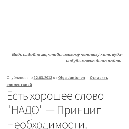
Жизни - ДА!
Перейти
Перейти
Меню
к
к
навигации
содержимому
Главная
Развер
ДА!-группа
вложен
Ведь надобно же, чтобы всякому человеку хоть куда-
меню
Развер
Депрессия?
нибудь можно было пойти.
вложен
меню
Развер
Статьи
Опубликовано
12.03.2013
от
Olga Juntunen
—
Оставить
вложен
комментарий
меню
Развер
О депрессии
Есть хорошее слово
вложен
меню
Развер
Улыбнитесь
"НАДО" — Принцип
вложен
меню
Необходимости.