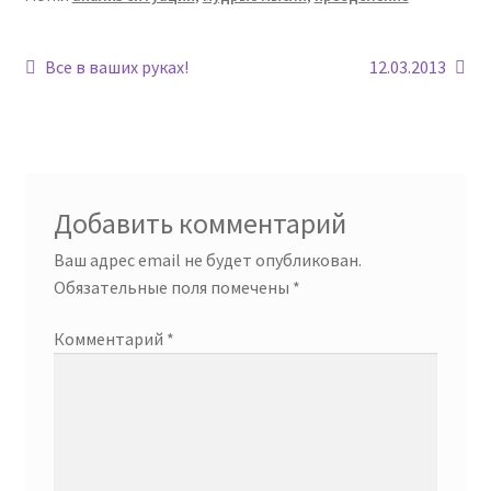
Навигация
Предыдущая
Следующая
Все в ваших руках!
12.03.2013
запись:
запись:
по
записям
Добавить комментарий
Ваш адрес email не будет опубликован.
Обязательные поля помечены
*
Комментарий
*