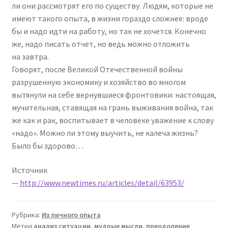
ли они рассмотрят его по существу. Людям, которые не
имеют такого опыта, в жизни гораздо сложнее: вроде
бы и надо идти на работу, но так не хочется. Конечно
же, надо писать отчет, но ведь можно отложить
на завтра.
Говорят, после Великой Отечественной войны
разрушенную экономику и хозяйство во многом
вытянули на себе вернувшиеся фронтовики: настоящая,
мучительная, ставящая на грань выживания война, так
же как и рак, воспитывает в человеке уважение к слову
«надо». Можно ли этому выучить, не калеча жизнь?
Было бы здорово…
Источник
—
http://www.newtimes.ru/articles/detail/63953/
Рубрика:
Из личного опыта
Метки
анализ ситуации
,
мудрые мысли
,
преодоление