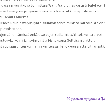
uassa muusikko ja toimittaja
Wallu Valpio
, rap-artisti Paleface (
ekä Terveyden ja hyvinvoinnin laitoksen tutkimusprofessori ja
ri
Hannu Lauerma
.
alefacen mielestä yksi yhteiskunnan tärkeimmistä mittareista on 
piosaisistaan.
kojen vähentämistä enkä osastojen sulkemisia. Yhteiskunta ei voi
stuuyksiköinä ja hyvinvointia bisneksenä. Sellaisen ajattelun
at suoraan yhteiskunnan rakenteissa. Tehokkuusajattelu liian pitk
Следующая
20 уроков мудрости Да
запись: