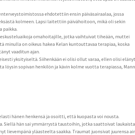
lenterveystoimistossa ehdotettiin ensin päiväsairaalaa, jossa
ksästä kolmeen. Lapsi laitettiin päivähoitoon, mikä oli sekin
a paikka.
keskusteluaikoja omahoitajille, jotka vaihtuivat tiheään, muttei
että minulla on oikeus hakea Kelan kuntouttavaa terapiaa, koska
änyt vaaditun ajan.
esti yksityiseltä. Siihenkään ei olisi ollut varaa, ellen olisi eläny
lta löysin sopivan henkilön ja kävin kolme vuotta terapiassa, Man
lasti hänen henkensä ja osoitti, että kuopasta voi nousta.
. Siellä hän sai ymmärrystä taustoihin, jotka saattoivat laukaist
ynyt lievempänä yläasteelta saakka. Traumat juonsivat juurensa ai