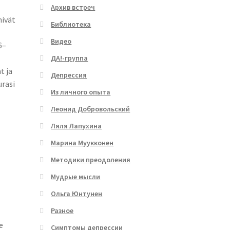
Архив встреч
nivät
Библиотека
Видео
6–
ДА!-группа
t ja
Депрессия
urasi
Из личного опыта
Леонид Добровольский
Ляля Лапухина
Марина Муукконен
Методики преодоления
Мудрые мысли
Ольга Юнтунен
Разное
e
Симптомы депрессии