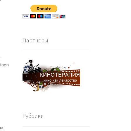
Партнеры
t
ninen
Рубрики
a
na