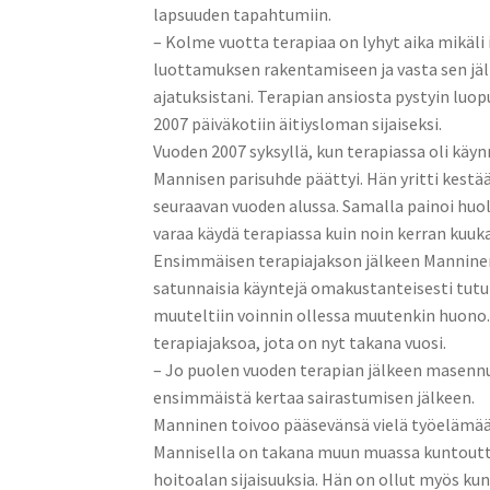
lapsuuden tapahtumiin.
– Kolme vuotta terapiaa on lyhyt aika mikäl
luottamuksen rakentamiseen ja vasta sen jälk
ajatuksistani. Terapian ansiosta pystyin luo
2007 päiväkotiin äitiysloman sijaiseksi.
Vuoden 2007 syksyllä, kun terapiassa oli käynn
Mannisen parisuhde päättyi. Hän yritti kestä
seuraavan vuoden alussa. Samalla painoi huol
varaa käydä terapiassa kuin noin kerran kuu
Ensimmäisen terapiajakson jälkeen Manninen
satunnaisia käyntejä omakustanteisesti tutun 
muuteltiin voinnin ollessa muutenkin huono.
terapiajaksoa, jota on nyt takana vuosi.
– Jo puolen vuoden terapian jälkeen masennus
ensimmäistä kertaa sairastumisen jälkeen.
Manninen toivoo pääsevänsä vielä työelämään
Mannisella on takana muun muassa kuntoutt
hoitoalan sijaisuuksia. Hän on ollut myös k