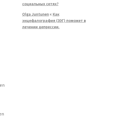
социальных сетях?
Olga Juntunen
к
Как
энцефалография (ЭЭГ) поможет в
лечении депрессии.
ren
nen