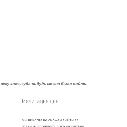
овеку хоть куда-нибудь можно было пойти.
Медитация дня
Мы никогда не сможем выйти за
границы прошлого, пока не сможем