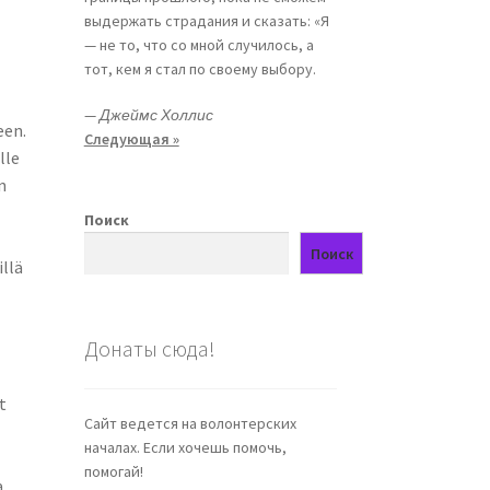
выдержать страдания и сказать: «Я
— не то, что со мной случилось, а
тот, кем я стал по своему выбору.
—
Джеймс Холлис
een.
Следующая »
lle
n
Поиск
Поиск
illä
Донаты сюда!
t
Сайт ведется на волонтерских
началах. Если хочешь помочь,
помогай!
a