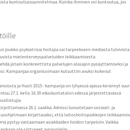
naista kuntoutussuunnitelmaa. Kuinka ihminen voi kuntoutua, jos
töille
n joukko psykiatrisia hoitajia sai tarpeekseen mediasta tulvivista
kuvista mielenterveyspalveluiden leikkaamisesta.
ehdä jotain konkreettista palvelujen alasajon pysäyttämiseksi ja
ksi. Kampanjaa organisoimaan kutsuttiin avuksi kokenut
ansiosta ja Huoli 2015 -kampanja on lyhyessä ajassa kerännyt suu
tuu 27.1. kello 16.30 eduskuntatalon edessä järjestettävässä
allistujia.
irjoittamassa 26.1. saakka. Adressi luovutetaan sosiaali- ja
litusohjelmaan kirjattavaksi, että laitoshoitopaikkojen leikkaami
lmä pystyy vastaamaan asiakkaiden hoidon tarpeisiin. Vaikka
itenkaan ole siirtyneet avopuolelle.