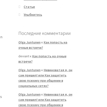
Статьи
Улыбнитесь
Последние комментарии
on
Olga Juntunen
к
Как попасть на
очные встречи?
deviant
к
Как попасть на очные
встречи?
Olga Juntunen
к
Невиноватая я, он
сам пришел! или Как защитить
n
свою психику при общении в
социальных сетях?
Olga Juntunen
к
Невиноватая я, он
us
сам пришел! или Как защитить
свою психику при общении в