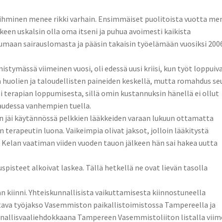
i ihminen menee rikki varhain. Ensimmäiset puolitoista vuotta me
een uskalsin olla oma itseni ja puhua avoimesti kaikista
pumaan sairauslomasta ja pääsin takaisin työelämään vuosiksi 200
istymässä viimeinen vuosi, oli edessä uusi kriisi, kun työt loppuiva
ä huolien ja taloudellisten paineiden keskellä, mutta romahdus se
i terapian loppumisesta, sillä omin kustannuksin hänellä ei ollut
kaudessa vanhempien tuella.
 jäi käytännössä pelkkien lääkkeiden varaan lukuun ottamatta
terapeutin luona. Vaikeimpia olivat jaksot, jolloin lääkitystä
 Kelan vaatiman viiden vuoden tauon jälkeen hän sai hakea uutta
pisteet alkoivat laskea. Tällä hetkellä ne ovat lievän tasolla
 kiinni. Yhteiskunnallisista vaikuttamisesta kiinnostuneella
ava työjakso Vasemmiston paikallistoimistossa Tampereella ja
unnallisvaaliehdokkaana Tampereen Vasemmistoliiton listalla viim