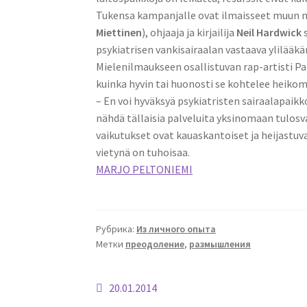
Tukensa kampanjalle ovat ilmaisseet muun m
Miettinen
), ohjaaja ja kirjailija
Neil Hardwick
s
psykiatrisen vankisairaalan vastaava ylilääkä
Mielenilmaukseen osallistuvan rap-artisti P
kuinka hyvin tai huonosti se kohtelee heikom
– En voi hyväksyä psykiatristen sairaalapaik
nähdä tällaisia palveluita yksinomaan tulosva
vaikutukset ovat kauaskantoiset ja heijastuv
vietynä on tuhoisaa.
MARJO PELTONIEMI
Рубрика:
Из личного опыта
Метки
преодоление
,
размышления
Навигация
Предыдущая
20.01.2014
запись: