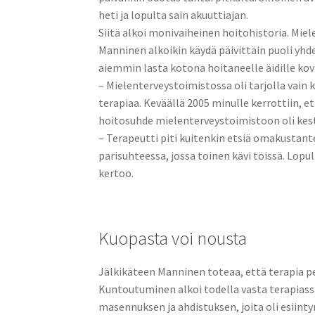
heti ja lopulta sain akuuttiajan.
Siitä alkoi monivaiheinen hoitohistoria. Mie
Manninen alkoikin käydä päivittäin puoli yhde
aiemmin lasta kotona hoitaneelle äidille kov
– Mielenterveystoimistossa oli tarjolla vain 
terapiaa. Keväällä 2005 minulle kerrottiin, 
hoitosuhde mielenterveystoimistoon oli kest
– Terapeutti piti kuitenkin etsiä omakustanteis
parisuhteessa, jossa toinen kävi töissä. Lopu
kertoo.
Kuopasta voi nousta
Jälkikäteen Manninen toteaa, että terapia pe
Kuntoutuminen alkoi todella vasta terapiassa
masennuksen ja ahdistuksen, joita oli esiint