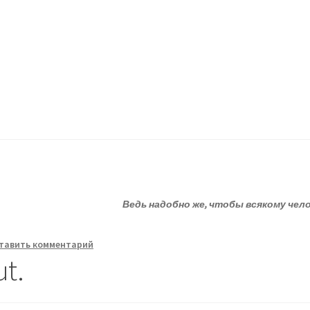
ессию.
?
Статьи
О депрессии
Улыбнитесь
Ведь надобно же, чтобы всякому чел
тавить комментарий
ut.