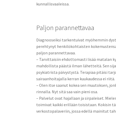
kunnallisvaaleissa.
Paljon parannettavaa
Diagnooseiksi tarkentuivat myöhemmin dysty
perehtynyt henkilökohtaisten kokemustensa k
paljon parannettavaa.
– Tarvittaisiin ehdottomasti lisää matalan kyn
mahdollista päästä ilman lähetteitä. Sen sij
psykiatrista päivystystä. Terapiaa pitäisi tar
sairaanhoitajalla kerran kuukaudessa ei riitä.
– Olen itse saanut kokea sen muutoksen, jon
rinnalla. Nyt sitä saa vain pieni osa.
– Palvelut ovat hajallaan ja sirpaleiset. Miel
toimivat kaikki erillään toisistaan. Kokisin 
verkostopalaveriin, jossa edellä mainitut taho