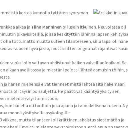
simmäistä kertaa kunnolla tyttären syntymän
rankkaa aikaa ja
Tiina Manninen
oli usein itkuinen. Neuvolassa oli
uutin pikavisiiteillä, joissa keskityttiin lähinnä lapsen kehityks
vat olla tottumattomuutta uuteen tilanteeseen, sillä lapsi oli häne
eurasi vuoden hyvä jakso, mutta sitten ongelmat räjähtivät käsii
oiden vuoksi olin valtavan ahdistunut kaiken valveillaoloaikani. Se
ihen aikaan avoliitossa ja miestäni pelotti lähteä aamuisin töihin, s
sesta.
n ja hänen miehensä eivät tienneet mistä lähteä sitä hakemaan.
enosta oli täysin poissuljettu. He päättivät kääntyä yksityisen
tteen mielenterveystoimistoon.
 kun hänellä oli tuolloin joku apuna ja taloudellisena tukena. Ny
araa mennä yksityiselle psykologille.
3 viikkoa, mutta tilanteeni oli kriittinen, ahdistus sietämätön ja
avomieheni ilmoitti mielenterveystoimistoon, että apua on saatav