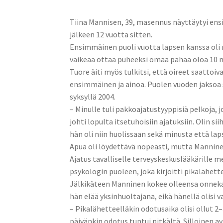
Tiina Mannisen, 39, masennus näyttäytyi en
jälkeen 12 vuotta sitten.
Ensimmäinen puoli vuotta lapsen kanssa oli 
vaikeaa ottaa puheeksi omaa pahaa oloa 10 min
Tuore äiti myös tulkitsi, että oireet saattoi
ensimmäinen ja ainoa. Puolen vuoden jaksoa s
syksyllä 2004.
– Minulle tuli pakkoajatustyyppisiä pelkoja, j
johti lopulta itsetuhoisiin ajatuksiin. Olin si
hän oli niin huolissaan sekä minusta että lap
Apua oli löydettävä nopeasti, mutta Mannine
Ajatus tavalliselle terveyskeskuslääkärille m
psykologin puoleen, joka kirjoitti pikalähe
Jälkikäteen Manninen kokee olleensa onnekas,
hän elää yksinhuoltajana, eikä hänellä olisi v
– Pikalähetteelläkin odotusaika olisi ollut 2–
päivänkin odotus tuntui pitkältä. Silloinen 