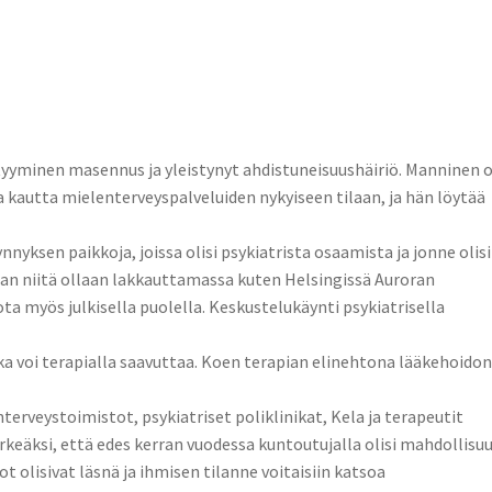
yminen masennus ja yleistynyt ahdistuneisuushäiriö. Manninen 
autta mielenterveyspalveluiden nykyiseen tilaan, ja hän löytää
nyksen paikkoja, joissa olisi psykiatrista osaamista ja jonne olisi
aan niitä ollaan lakkauttamassa kuten Helsingissä Auroran
jota myös julkisella puolella. Keskustelukäynti psykiatrisella
ka voi terapialla saavuttaa. Koen terapian elinehtona lääkehoido
enterveystoimistot, psykiatriset poliklinikat, Kela ja terapeutit
tärkeäksi, että edes kerran vuodessa kuntoutujalla olisi mahdollisu
t olisivat läsnä ja ihmisen tilanne voitaisiin katsoa