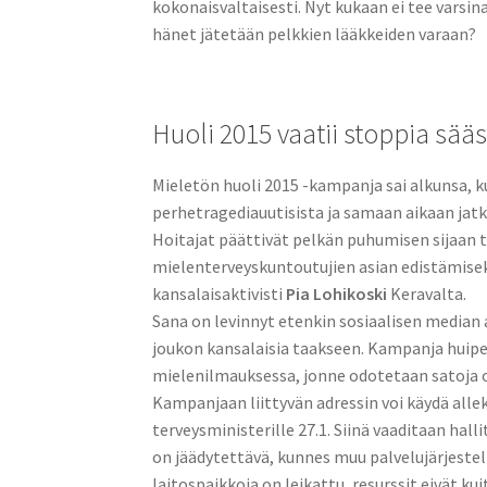
kokonaisvaltaisesti. Nyt kukaan ei tee varsi
hänet jätetään pelkkien lääkkeiden varaan?
Huoli 2015 vaatii stoppia sääs
Mieletön huoli 2015 -kampanja sai alkunsa, ku
perhetragediauutisista ja samaan aikaan jat
Hoitajat päättivät pelkän puhumisen sijaan t
mielenterveyskuntoutujien asian edistämise
kansalaisaktivisti
Pia Lohikoski
Keravalta.
Sana on levinnyt etenkin sosiaalisen median 
joukon kansalaisia taakseen. Kampanja huipen
mielenilmauksessa, jonne odotetaan satoja os
Kampanjaan liittyvän adressin voi käydä allek
terveysministerille 27.1. Siinä vaaditaan hal
on jäädytettävä, kunnes muu palvelujärjeste
laitospaikkoja on leikattu, resurssit eivät ku