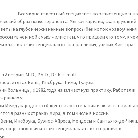
Всемирно известный специалист по экзистенциальн
ческий образ психотерапевта. Мягкая харизма, сканирующий
тветы на глубокие жизненные вопросы без ноток нравоучения.
осом «в чем мой смысл» или с тем, что придаем его тому, к чем
чем классик экзистенциального направления, ученик Виктора
встрии. M. D., Ph. D., Dr. h. c. mult.
иверситетах Вены, Инсбрука, Рима, Тулузы.
ии больницы, с 1982 года начал частную практику. Работал в
 Франклом.
ом Международного общества логотерапии и экзистенциальн
тся в разных странах мира, в том числе в России.
ены, Инсбрука, Буэнос-Айреса, Мендосы и Сантьяго-де-Чили
му «персонология и экзистенциальная психотерапия» в
ки.