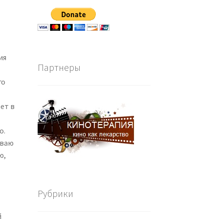
ия
Партнеры
го
ет в
о.
иваю
ю,
Рубрики
й