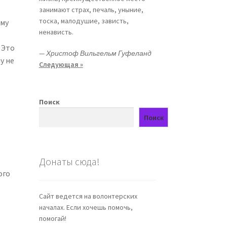
занимают страх, печаль, уныние,
тоска, малодушие, зависть,
ому
ненависть.
 Это
—
Христоф Вильгельм Гуфеланд
у не
Следующая »
Поиск
Поиск
Донаты сюда!
ого
Сайт ведется на волонтерских
.
началах. Если хочешь помочь,
помогай!