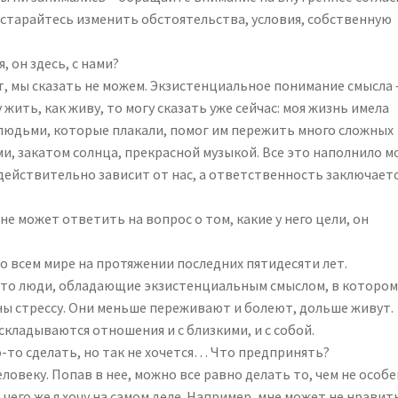
постарайтесь изменить обстоятельства, условия, собственную
, он здесь, с нами?
дет, мы сказать не можем. Экзистенциальное понимание смысла 
 жить, как живу, то могу сказать уже сейчас: моя жизнь имела
с людьми, которые плакали, помог им пережить много сложных
и, закатом солнца, прекрасной музыкой. Все это наполнило 
ействительно зависит от нас, а ответственность заключаетс
не может ответить на вопрос о том, какие у него цели, он
о всем мире на протяжении последних пятидесяти лет.
то люди, обладающие экзистенциальным смыслом, в котором
ны стрессу. Они меньше переживают и болеют, дольше живут.
складываются отношения и с близкими, и с собой.
о-то сделать, но так не хочется… Что предпринять?
ловеку. Попав в нее, можно все равно делать то, чем не особ
 чего же я хочу на самом деле. Например, мне может не нравит