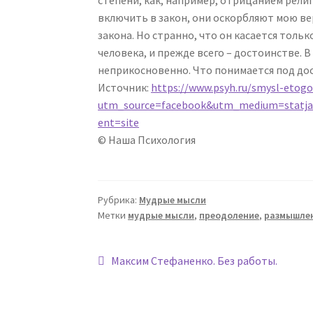
включить в закон, они оскорбляют мою ве
закона. Но странно, что он касается толь
человека, и прежде всего – достоинстве.
неприкосновенно. Что понимается под дос
Источник:
https://www.psyh.ru/smysl-etogo
utm_source=facebook&utm_medium=statj
ent=site
© Наша Психология
Рубрика:
Мудрые мысли
Метки
мудрые мысли
,
преодоление
,
размышле
Навигация
Предыдущая
Максим Стефаненко. Без работы.
запись:
по