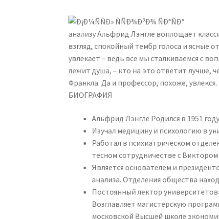
анализу Альфрид Лэнгле воплощает класси
взгляд, спокойный тембр голоса и ясные о
увлекает – ведь все мы сталкиваемся с вопр
лежит душа, – кто на это ответит лучше, 
Франкла. Да и профессор, похоже, увлекся.
БИОГРАФИЯ
Альфрид Лэнгле Родился в 1951 году в А
Изучал медицину и психологию в ун
Работал в психиатрическом отделен
тесном сотрудничестве с Виктором
Является основателем и президент
анализа. Отделения общества находя
Постоянный лектор университетов В
Возглавляет магистерскую програм
московской Высшей школе экономи