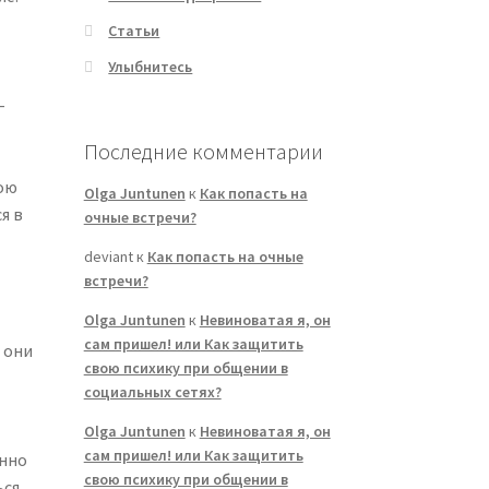
Статьи
Улыбнитесь
–
Последние комментарии
мою
Olga Juntunen
к
Как попасть на
я в
очные встречи?
deviant
к
Как попасть на очные
встречи?
Olga Juntunen
к
Невиноватая я, он
сам пришел! или Как защитить
 они
свою психику при общении в
социальных сетях?
Olga Juntunen
к
Невиноватая я, он
сам пришел! или Как защитить
енно
свою психику при общении в
ься