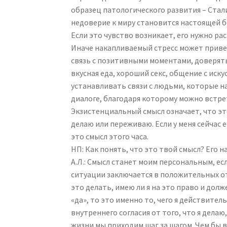
образец патологического развития – Стал
недоверие к миру становится настоящей 
Если это чувство возникает, его нужно ра
Иначе накапливаемый стресс может приве
связь с позитивными моментами, доверять
вкусная еда, хороший секс, общение с иск
устанавливать связи с людьми, которые н
диалоге, благодаря которому можно встрет
Экзистенциальный смысл означает, что это
делаю или переживаю. Если у меня сейчас
это смысл этого часа.
НП: Как понять, что это твой смысл? Его
А.Л.: Смысл станет моим персональным, ес
ситуации заключается в положительных отв
это делать, имею ли я на это право и долж
«да», то это именно то, чего я действител
внутреннего согласия от того, что я делаю
жизни мы приходим шаг за шагом. Чем бы 