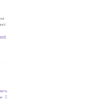
ека
ект.
ont
мать
ы.