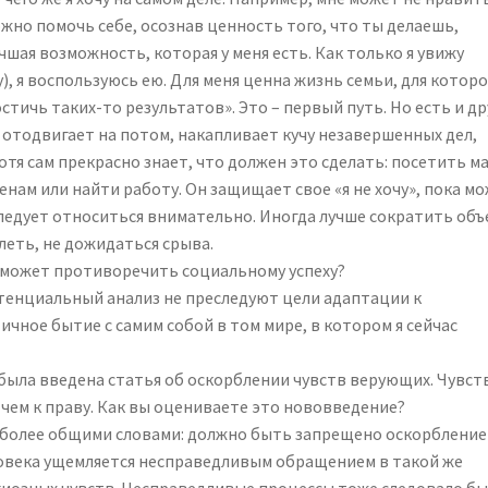
ожно помочь себе, осознав ценность того, что ты делаешь,
лучшая возможность, которая у меня есть. Как только я увижу
, я воспользуюсь ею. Для меня ценна жизнь семьи, для которо
тичь таких-то результатов». Это – первый путь. Но есть и др
 отодвигает на потом, накапливает кучу незавершенных дел,
отя сам прекрасно знает, что должен это сделать: посетить ма
енам или найти работу. Он защищает свое «я не хочу», пока м
ледует относиться внимательно. Иногда лучше сократить объ
леть, не дожидаться срыва.
 может противоречить социальному успеху?
истенциальный анализ не преследуют цели адаптации к
ичное бытие с самим собой в том мире, в котором я сейчас
 была введена статья об оскорблении чувств верующих. Чувств
, чем к праву. Как вы оцениваете это нововведение?
ь более общими словами: должно быть запрещено оскорбление
ловека ущемляется несправедливым обращением в такой же
гиозных чувств. Несправедливые процессы тоже следовало б