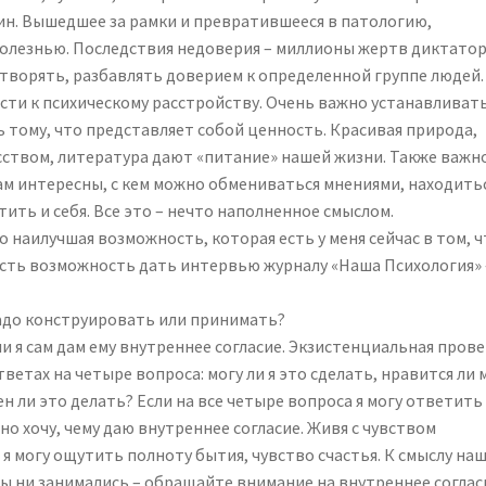
ин. Вышедшее за рамки и превратившееся в патологию,
болезнью. Последствия недоверия – миллионы жертв диктатор
створять, разбавлять доверием к определенной группе людей.
сти к психическому расстройству. Очень важно устанавливат
 тому, что представляет собой ценность. Красивая природа,
усством, литература дают «питание» нашей жизни. Также важн
ам интересны, с кем можно обмениваться мнениями, находитьс
ить и себя. Все это – нечто наполненное смыслом.
 наилучшая возможность, которая есть у меня сейчас в том, ч
 есть возможность дать интервью журналу «Наша Психология» 
 надо конструировать или принимать?
ли я сам дам ему внутреннее согласие. Экзистенциальная пров
етах на четыре вопроса: могу ли я это сделать, нравится ли 
ен ли это делать? Если на все четыре вопроса я могу ответить
ьно хочу, чему даю внутреннее согласие. Живя с чувством
, я могу ощутить полноту бытия, чувство счастья. К смыслу на
вы ни занимались – обращайте внимание на внутреннее соглас