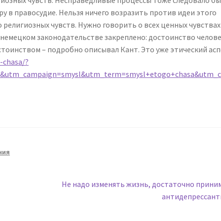
ру в правосудие. Нельзя ничего возразить против идеи этого
ко религиозных чувств. Нужно говорить о всех ценных чувствах
 В немецком законодательстве закреплено: достоинство челов
тоинством – подробно описывал Кант. Это уже этический асп
-chasa/?
a&utm_campaign=smysl&utm_term=smysl+etogo+chasa&utm_c
ния
Следующая
Не надо изменять жизнь, достаточно прини
запись:
антидепрессант