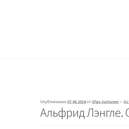
Жизни - ДА!
Перейти
Перейти
к
к
Группа поддержки людей, переживающих депр
навигации
содержимому
Главная
ДА!-группа
Депрессия
Опубликовано
07.06.2018
от
Olga Juntunen
—
Ос
Альфрид Лэнгле. С