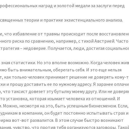
офессиональных наград и золотой медали за заслуги перед
освященных теории и практике экзистенциального анализа.
 что избавление от травмы происходит после восстановлен
нного риска по сравнению, например, с тихой Австрией. Часто
 стратегия – недоверие. Получается, люди, достигая социально
зная статистики. Но это вполне возможно. Когда человек жив
мо быть внимательным, оберегать себя. И это еще нельзя
, как только человек принимает решение не доверять кому-т
ки и прошу доставить ее по нужному адресу. Я заранее оплач
ю, что таксист довезет эту бутылку моему другу. Или не доверя
 это установка, которая изымает человека из отношений. И
. Можно, несмотря на это, быть успешным бизнесменом. Если,
рудникам в компании, он будет постоянно испытывать страх и
фирма вот-вот развалится. В этом случае быстро возникают
ания, чувство, что против тебя организуются заговоры. Тако