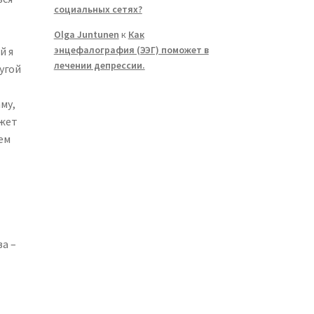
социальных сетях?
Olga Juntunen
к
Как
энцефалография (ЭЭГ) поможет в
й я
лечении депрессии.
угой
му,
ожет
ем
а –
ы