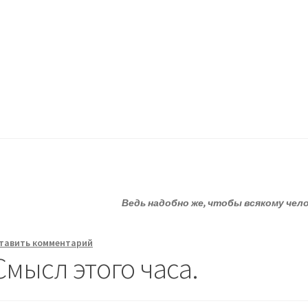
ессию.
?
Статьи
О депрессии
Улыбнитесь
Ведь надобно же, чтобы всякому чел
тавить комментарий
мысл этого часа.