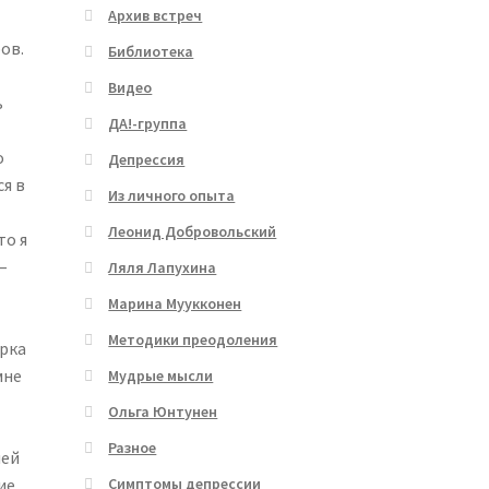
Архив встреч
ов.
Библиотека
Видео
ь
ДА!-группа
о
Депрессия
я в
Из личного опыта
Леонид Добровольский
то я
–
Ляля Лапухина
Марина Муукконен
Методики преодоления
ерка
мне
Мудрые мысли
Ольга Юнтунен
Разное
шей
ие.
Симптомы депрессии