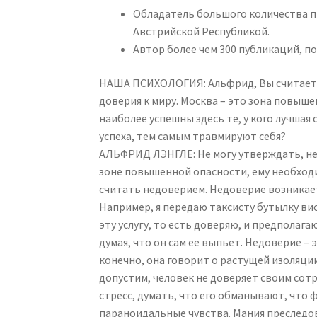
Обладатель большого количества пр
Австрийской Республикой.
Автор более чем 300 публикаций, п
НАША ПСИХОЛОГИЯ: Альфрид, Вы считаете,
доверия к миру. Москва – это зона повыше
наиболее успешны здесь те, у кого лучшая
успеха, тем самым травмируют себя?
АЛЬФРИД ЛЭНГЛЕ: Не могу утверждать, не 
зоне повышенной опасности, ему необходи
считать недоверием. Недоверие возникает
Например, я передаю таксисту бутылку вис
эту услугу, то есть доверяю, и предполага
думая, что он сам ее выпьет. Недоверие –
конечно, она говорит о растущей изоляции
допустим, человек не доверяет своим сот
стресс, думать, что его обманывают, что 
параноидальные чувства. Мания преследов