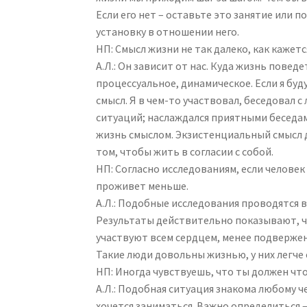
Если его нет – оставьте это занятие или 
установку в отношении него.
НП: Смысл жизни не так далеко, как кажется
А.Л.: Он зависит от нас. Куда жизнь пове
процессуальное, динамическое. Если я буду
смысл. Я в чем-то участвовал, беседовал 
ситуаций; наслаждался приятными беседам
жизнь смыслом. Экзистенциальный смысл д
том, чтобы жить в согласии с собой.
НП: Согласно исследованиям, если человек 
проживет меньше.
А.Л.: Подобные исследования проводятся в
Результаты действительно показывают, ч
участвуют всем сердцем, менее подверже
Такие люди довольны жизнью, у них легче 
НП: Иногда чувствуешь, что ты должен чт
А.Л.: Подобная ситуация знакома любому че
хочется заниматься. Важно определиться –