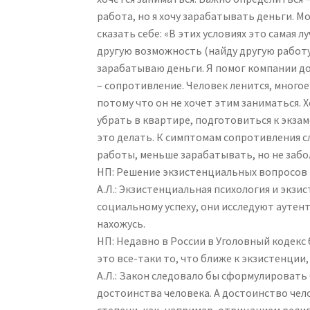
работа, но я хочу зарабатывать деньги. М
сказать себе: «В этих условиях это самая 
другую возможность (найду другую работу)
зарабатываю деньги. Я помог компании дос
– сопротивление. Человек ленится, многое
потому что он не хочет этим заниматься. Х
убрать в квартире, подготовиться к экзам
это делать. К симптомам сопротивления с
работы, меньше зарабатывать, но не забо
НП: Решение экзистенциальных вопросов
А.Л.: Экзистенциальная психология и экз
социальному успеху, они исследуют аутент
нахожусь.
НП: Недавно в России в Уголовный кодекс
это все-таки то, что ближе к экзистенции
А.Л.: Закон следовало бы сформулироват
достоинства человека. А достоинство че
степени, как, например, отрицанием рели