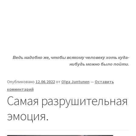
Жизни - ДА!
Перейти
Перейти
Меню
к
к
навигации
содержимому
Главная
Развер
ДА!-группа
вложен
Ведь надобно же, чтобы всякому человеку хоть куда-
меню
Развер
Депрессия?
нибудь можно было пойти.
вложен
меню
Развер
Статьи
Опубликовано
12.06.2022
от
Olga Juntunen
—
Оставить
вложен
комментарий
меню
Развер
О депрессии
Самая разрушительная
вложен
меню
Развер
Улыбнитесь
эмоция.
вложен
меню