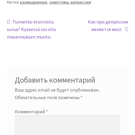
Метки
размышления
,
симптомы депрессии
Навигация
Предыдущая
Следующая
Tunnetko kroonista
Как при депрессии
запись:
запись:
surua? Kyseessä voi olla
меняется мозг.
по
masennuksen muoto.
записям
Добавить комментарий
Ваш адрес email не будет опубликован.
Обязательные поля помечены
*
Комментарий
*