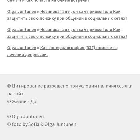
Olga Juntunen
к
Невиноватая я, он сам пришел! или Как
защитить свою психику при общении в социальных сетях?
Olga Juntunen
к
Невиноватая я, он сам пришел! или Как
защитить свою психику при общении в социальных сетях?
Olga Juntunen
к
Как энцефалография (ЭЭГ) поможет в
лечении депрессии.
© Цитирование разрешено при условии наличия ссылки
на сайт
© Жизни - Да!
© Olga Juntunen
© foto by Sofia & Olga Juntunen