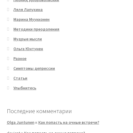
Ляля Лапухина
Марина Муукконен
Методики преодоления
Мудрые мысли
Ольга Юнтунен
Разное
Симптомы депрессии
Статьи
Улыбнитесь
Последние комментарии
Olga Juntunen
к
Как попасть на очные встречи?
deviant
к
Как попасть на очные встречи?