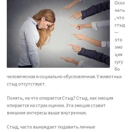
Осоз
нать
, что
стыд
—
это
эмо
ция
сугу
бо
человеческая и социально обусловленная. У животных
стыд отсутствует.
Понять, на что опирается Стыд? Стыд, как эмоция
опирается на страх оценки. Эта эмоция ставит
внешние интересы выше внутренних.
Стыд, часто вынуждает подавить личные