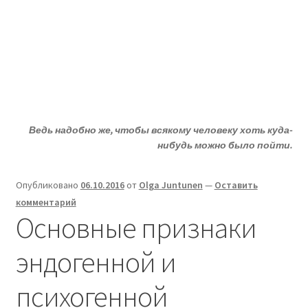
Жизни - ДА!
Перейти
Перейти
Меню
к
к
навигации
содержимому
Главная
ДА!-группа
Ведь надобно же, чтобы всякому человеку хоть куда-
Депрессия?
нибудь можно было пойти.
Статьи
Опубликовано
06.10.2016
от
Olga Juntunen
—
Оставить
комментарий
О депрессии
Основные признаки
Улыбнитесь
эндогенной и
психогенной