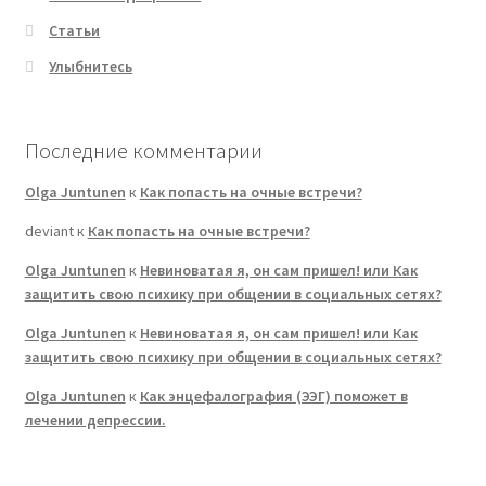
Статьи
Улыбнитесь
Последние комментарии
Olga Juntunen
к
Как попасть на очные встречи?
deviant
к
Как попасть на очные встречи?
Olga Juntunen
к
Невиноватая я, он сам пришел! или Как
защитить свою психику при общении в социальных сетях?
Olga Juntunen
к
Невиноватая я, он сам пришел! или Как
защитить свою психику при общении в социальных сетях?
Olga Juntunen
к
Как энцефалография (ЭЭГ) поможет в
лечении депрессии.