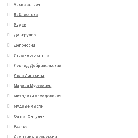
Архив встреч
Библиотека
Видео
ДА!-группа
Депрессия
Из личного опыта
Леонид Добровольский
Ляля Лапухина
Марина Муукконен
Методики преодоления
Мудрые мысли
Ольга Юнтунен
Разное
Симптомы депрессии