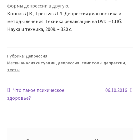
формы депрессии в другую.
Ковпак Д.В., Третьяк Л.Л. Депрессия диагностика и
методы лечения. Техника релаксации на
DVD
. – СПб:
Наука и техника, 2009. – 320 с.
Рубрика:
Депрессия
Метки
анализ ситуации
,
депрессия
,
симптомы депрессии
,
тесты
Навигация
Предыдущая
Следующая
Что такое психическое
06.10.2016
запись:
запись:
здоровье?
по
записям