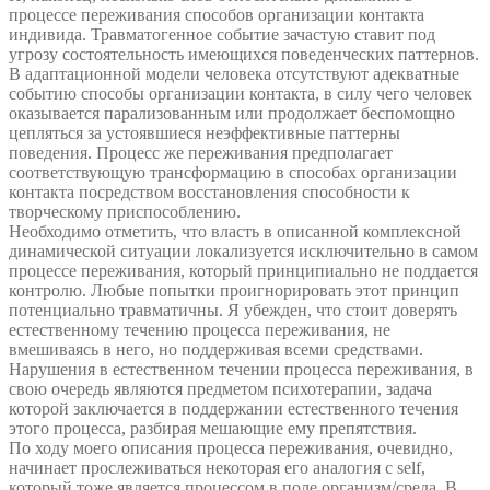
процессе переживания способов организации контакта
индивида. Травматогенное событие зачастую ставит под
угрозу состоятельность имеющихся поведенческих паттернов.
В адаптационной модели человека отсутствуют адекватные
событию способы организации контакта, в силу чего человек
оказывается парализованным или продолжает беспомощно
цепляться за устоявшиеся неэффективные паттерны
поведения. Процесс же переживания предполагает
соответствующую трансформацию в способах организации
контакта посредством восстановления способности к
творческому приспособлению.
Необходимо отметить, что власть в описанной комплексной
динамической ситуации локализуется исключительно в самом
процессе переживания, который принципиально не поддается
контролю. Любые попытки проигнорировать этот принцип
потенциально травматичны. Я убежден, что стоит доверять
естественному течению процесса переживания, не
вмешиваясь в него, но поддерживая всеми средствами.
Нарушения в естественном течении процесса переживания, в
свою очередь являются предметом психотерапии, задача
которой заключается в поддержании естественного течения
этого процесса, разбирая мешающие ему препятствия.
По ходу моего описания процесса переживания, очевидно,
начинает прослеживаться некоторая его аналогия с self,
который тоже является процессом в поле организм/среда. В