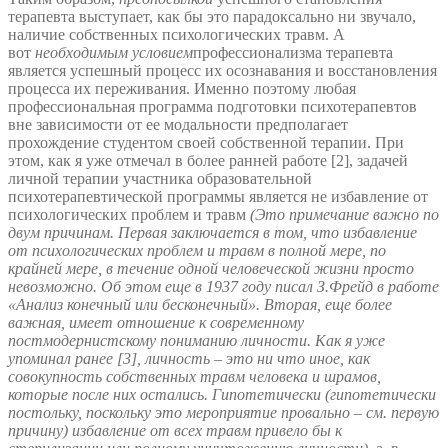
терапевта выступает, как бы это парадоксально ни звучало,
наличие собственных психологических травм. А
вот
необходимым условием
профессионализма терапевта
является успешный процесс их осознавания и восстановления
процесса их переживания. Именно поэтому любая
профессиональная программа подготовки психотерапевтов
вне зависимости от ее модальности предполагает
прохождение студентом своей собственной терапии. При
этом, как я уже отмечал в более ранней работе [2], задачей
личной терапии участника образовательной
психотерапевтической программы является не избавление от
психологических проблем и травм
(Это примечание важно по
двум причинам. Первая заключается в том, что избавление
от психологических проблем и травм в полной мере, по
крайней мере, в течение одной человеческой жизни просто
невозможно. Об этом еще в 1937 году писал З.Фрейд в работе
«Анализ конечный или бесконечный». Вторая, еще более
важная, имеет отношение к современному
постмодернистскому пониманию личности. Как я уже
упоминал ранее [3], личность – это ни что иное, как
совокупность собственных травм человека и шрамов,
которые после них остались. Гипотетически (гипотетически
постольку, поскольку это мероприятие провально – см. первую
причину) избавление от всех травм привело бы к