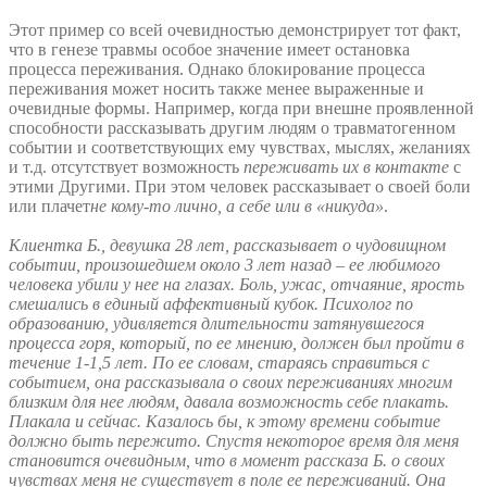
Этот пример со всей очевидностью демонстрирует тот факт,
что в генезе травмы особое значение имеет остановка
процесса переживания. Однако блокирование процесса
переживания может носить также менее выраженные и
очевидные формы. Например, когда при внешне проявленной
способности рассказывать другим людям о травматогенном
событии и соответствующих ему чувствах, мыслях, желаниях
и т.д. отсутствует возможность
переживать их в контакте
с
этими Другими. При этом человек рассказывает о своей боли
или плачет
не кому-то лично, а себе или в «никуда»
.
Клиентка Б., девушка 28 лет, рассказывает о чудовищном
событии, произошедшем около 3 лет назад – ее любимого
человека убили у нее на глазах. Боль, ужас, отчаяние, ярость
смешались в единый аффективный кубок. Психолог по
образованию, удивляется длительности затянувшегося
процесса горя, который, по ее мнению, должен был пройти в
течение 1-1,5 лет. По ее словам, стараясь справиться с
событием, она рассказывала о своих переживаниях многим
близким для нее людям, давала возможность себе плакать.
Плакала и сейчас. Казалось бы, к этому времени событие
должно быть пережито. Спустя некоторое время для меня
становится очевидным, что в момент рассказа Б. о своих
чувствах меня не существует в поле ее переживаний. Она