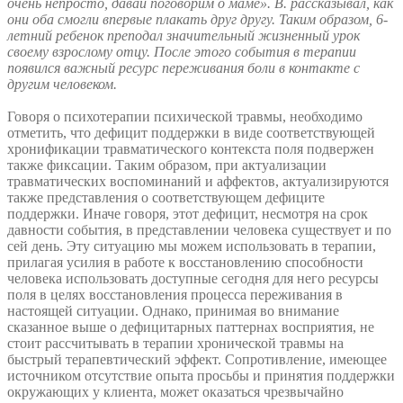
очень непросто, давай поговорим о маме». В. рассказывал, как
они оба смогли впервые плакать друг другу. Таким образом, 6-
летний ребенок преподал значительный жизненный урок
своему взрослому отцу. После этого события в терапии
появился важный ресурс переживания боли в контакте с
другим человеком.
Говоря о психотерапии психической травмы, необходимо
отметить, что дефицит поддержки в виде соответствующей
хронификации травматического контекста поля подвержен
также фиксации. Таким образом, при актуализации
травматических воспоминаний и аффектов, актуализируются
также представления о соответствующем дефиците
поддержки. Иначе говоря, этот дефицит, несмотря на срок
давности события, в представлении человека существует и по
сей день. Эту ситуацию мы можем использовать в терапии,
прилагая усилия в работе к восстановлению способности
человека использовать доступные сегодня для него ресурсы
поля в целях восстановления процесса переживания в
настоящей ситуации. Однако, принимая во внимание
сказанное выше о дефицитарных паттернах восприятия, не
стоит рассчитывать в терапии хронической травмы на
быстрый терапевтический эффект. Сопротивление, имеющее
источником отсутствие опыта просьбы и принятия поддержки
окружающих у клиента, может оказаться чрезвычайно