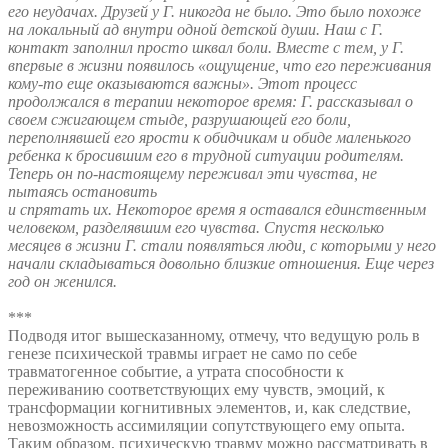
его неудачах. Друзей у Г. никогда не было. Это было похоже
на локальный ад внутри одной детской души. Наш с Г.
контакт заполнил просто шквал боли. Вместе с тем, у Г.
впервые в жизни появилось «ощущение, что его переживания
кому-то еще оказываются важны». Этот процесс
продолжался в терапии некоторое время: Г. рассказывал о
своем сжигающем стыде, разрушающей его боли,
переполнявшей его ярости к обидчикам и обиде маленького
ребенка к бросившим его в трудной ситуации родителям.
Теперь он по-настоящему переживал эти чувства, не
пытаясь остановить
и спрятать их. Некоторое время я оставался единственным
человеком, разделявшим его чувства. Спустя несколько
месяцев в жизни Г. стали появляться люди, с которыми у него
начали складываться довольно близкие отношения. Еще через
год он женился.
***
Подводя итог вышесказанному, отмечу, что ведущую роль в
генезе психической травмы играет не само по себе
травматогенное событие, а утрата способности к
переживанию соответствующих ему чувств, эмоций, к
трансформации когнитивных элементов, и, как следствие,
невозможность ассимиляции сопутствующего ему опыта.
Таким образом, психическую травму можно рассматривать в