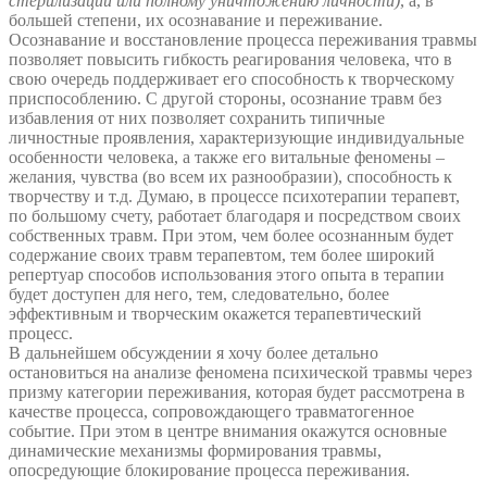
стерилизации или полному уничтожению личности)
, а, в
большей степени, их осознавание и переживание.
Осознавание и восстановление процесса переживания травмы
позволяет повысить гибкость реагирования человека, что в
свою очередь поддерживает его способность к творческому
приспособлению. С другой стороны, осознание травм без
избавления от них позволяет сохранить типичные
личностные проявления, характеризующие индивидуальные
особенности человека, а также его витальные феномены –
желания, чувства (во всем их разнообразии), способность к
творчеству и т.д. Думаю, в процессе психотерапии терапевт,
по большому счету, работает благодаря и посредством своих
собственных травм. При этом, чем более осознанным будет
содержание своих травм терапевтом, тем более широкий
репертуар способов использования этого опыта в терапии
будет доступен для него, тем, следовательно, более
эффективным и творческим окажется терапевтический
процесс.
В дальнейшем обсуждении я хочу более детально
остановиться на анализе феномена психической травмы через
призму категории переживания, которая будет рассмотрена в
качестве процесса, сопровождающего травматогенное
событие. При этом в центре внимания окажутся основные
динамические механизмы формирования травмы,
опосредующие блокирование процесса переживания.