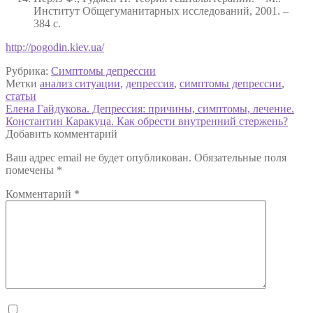
Институт Общегуманитарных исследований, 2001. –
384 с.
http://pogodin.kiev.ua/
Рубрика:
Симптомы депрессии
Метки
анализ ситуации
,
депрессия
,
симптомы депрессии
,
статьи
Навигация
Предыдущая
Елена Гайдукова. Депрессия: причины, симптомы, лечение.
запись:
Следующая
Константин Каракуца. Как обрести внутренний стержень?
по
запись:
Добавить комментарий
записям
Ваш адрес email не будет опубликован.
Обязательные поля
помечены
*
Комментарий
*