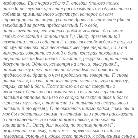
нездоровье. Еще через неделю Г. опоздал (такого тоже
никогда не случалось) и стал рассказывать с возбуждением о
событии криминального характера, которое он сам
спровоцировал накануне, устроив драку в пьяном виде (факт,
выходящий за рамки представлений Г. о себе,
интеллигентном, непьющем и робком человеке, да и моих
любых ожиданий в отношении Г.). Ввиду чрезвычайной
важности этого события Г. оказался освобожден не только
от мучительных пауз нескольких месяцев терапии, но и от
намерения говорить со мной о боли, которая появилась в
терапии две недели назад. Поистине, ресурсы сопротивления
безграничны. Однако, несмотря на это, я, выслушав Г.,
напомнил ему о его намерении двухнедельной давности,
предложив выбрать, о чем продолжить говорить. Г. снова
расплакался, сказал, что чувствует очень сильную тревогу,
страх, стыд и боль. После этого он стал говорить о
нескольких детских воспоминаниях, связанных с фактами
насилия в отношении него со стороны сверстников и более
взрослых мужчин, в том числе и с попытками сексуального
насилия. В то время у Г. не оказалось никого рядом, с кем бы он
мог бы поделиться своими чувствами или просто рассказать
о произошедшем. Не было также никого, кто мог бы
защитить Г.. Отец был всегда, по воспоминаниям Г.,
безразличным к нему, мать же – тревожным и слабым
человеком, склонным, кроме всего прочего, к обвинениям сына в