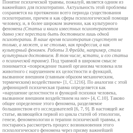
Понятие психической травмы, пожалуй, является одним из
важнейших для психотерапии. Актуальность этой проблемы
сохраняется на протяжении всего периода существования
психотерапии, причем и как сферы психологической помощи
человеку, и, в более широком значении, как культурного
феномена
(Статьи и книги известных психотерапевтов
давно уже перестали быть достоянием лишь одной
психотерапии. В наше время психотерапия существует не
только, а может, и не столько, как профессия, а как
культурный феномен. Работы З.Фрейда, например, стали
культурным достоянием. В том числе, кстати, и его статьи
о психической травме)
. Под травмой в широком смысле
понимается «повреждение тканей организма человека или
животного с нарушением их целостности и функций,
вызванное внешним (главным образом механическим,
термическим) воздействием» [1, С.1216]. По аналогии с этой
дефиницией психическая травма определяется как
«нарушение целостности и функций психики человека,
вызванное внешним воздействием на нее» [4, С.10]. Таково
общее определение этого феномена, разделяемое
большинством его исследователей [6, 7, 9]. В настоящей же
статье, являющейся первой из цикла статей об этиологии,
генезе, феноменологии и терапии психической травмы, я
постараюсь рассмотреть процесс возникновения этого
психологического феномена через призму важнейшей