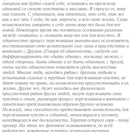
говорила как будто самой себе, оставаясь по-прежнему
одинокой со своими чувствами и мыслями. Я спросил ее, кому
она плачет. С удивлением, она ответила, что себе, так же
как и все эти 3 года, да как, впрочем, и всю свою жизнь. Сама
возможность говорить о себе лично кому-то была для нее
новой. Некоторое время мы посвятили осознанию различия
между «плакать» и «плакать кому-то или для кого-то». В
одиночестве процесс переживания значительно осложняется,
восстанавливая свою целительную силу лишь в присутствии и
контакте с Другим. (Говоря об одиночестве, следует его
дифференцировать от «быть одному», поскольку можно, с
одной стороны, быть одному и не быть одиноким, с другой,
очень часто одиночество появляется среди множества
людей. Многие люди, находясь рядом с другими людьми и
испытывая сильные и трудные для переживания чувства, не
дают никому ни права, ни возможности присутствовать в их
жизни. Другие же, даже находясь вне физического
присутствия рядом других людей, могут переживать свои
чувства и опыт, размещая процесс переживания в контакте с
отчетливо представляемым образом другого человека.
Пожалуй, эта способность предоставляет возможность для
переживания чувств и событий, относящихся к человеку,
находящемуся вне досягаемости. Терапия острого горя – тому
пример. На этом же феномене основываются, по всей
видимости, некоторые аспекты гештальт-терапии,