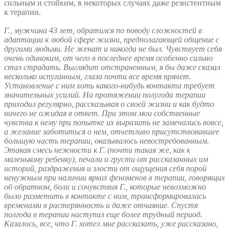
сильным и стойким, в некоторых случаях даже резистентным
к терапии.
Г., мужчина 43 лет, обратился по поводу сложностей в
адаптации к любой сфере жизни, предполагающей общение с
другими людьми. Не женат и никогда не был. Чувствует себя
очень одиноким, от чего в последнее время особенно сильно
стал страдать. Выглядит отстраненным, я бы даже сказал
несколько испуганным, глаза почти все время прячет.
Установление с ним хоть какого-нибудь контакта требует
значительных усилий. На протяжении полугода терапии
приходил регулярно, рассказывая о своей жизни и как будто
ничего не ожидая в ответ. При этом мои собственные
чувства к нему при попытке их выразить не замечались вовсе,
а желание заботиться о нем, отчетливо присутствовавшее
большую часть терапии, оказывалось невостребованным.
Этакая смесь нежности к Г. (почти такая же, как к
маленькому ребенку), печали и грусти от рассказанных им
историй, раздражения и злости от ощущения себя порой
ненужным при наличии ярких феноменов в терапии, говорящих
об обратном, боли и сочувствия Г., которые невозможно
было разметить в контакте с ним, трансформировалась
временами в растерянность и даже отчаяние. Спустя
полгода в терапии наступил еще более трудный период.
Казалось, все, что Г. хотел мне рассказать, уже рассказано,