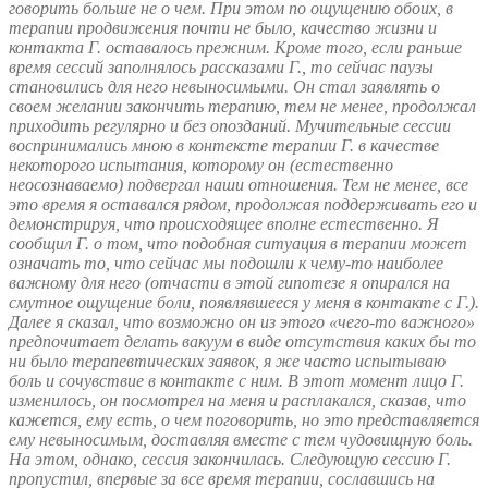
говорить больше не о чем. При этом по ощущению обоих, в
терапии продвижения почти не было, качество жизни и
контакта Г. оставалось прежним. Кроме того, если раньше
время сессий заполнялось рассказами Г., то сейчас паузы
становились для него невыносимыми. Он стал заявлять о
своем желании закончить терапию, тем не менее, продолжал
приходить регулярно и без опозданий. Мучительные сессии
воспринимались мною в контексте терапии Г. в качестве
некоторого испытания, которому он (естественно
неосознаваемо) подвергал наши отношения. Тем не менее, все
это время я оставался рядом, продолжая поддерживать его и
демонстрируя, что происходящее вполне естественно. Я
сообщил Г. о том, что подобная ситуация в терапии может
означать то, что сейчас мы подошли к чему-то наиболее
важному для него (отчасти в этой гипотезе я опирался на
смутное ощущение боли, появлявшееся у меня в контакте с Г.).
Далее я сказал, что возможно он из этого «чего-то важного»
предпочитает делать вакуум в виде отсутствия каких бы то
ни было терапевтических заявок, я же часто испытываю
боль и сочувствие в контакте с ним. В этот момент лицо Г.
изменилось, он посмотрел на меня и расплакался, сказав, что
кажется, ему есть, о чем поговорить, но это представляется
ему невыносимым, доставляя вместе с тем чудовищную боль.
На этом, однако, сессия закончилась. Следующую сессию Г.
пропустил, впервые за все время терапии, сославшись на