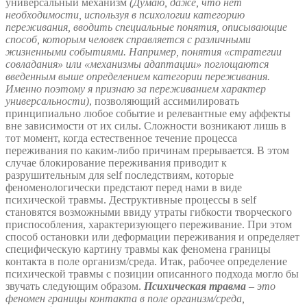
универсальный механизм
(
Думаю, даже, что нет
необходимости, используя в психологии категорию
переживания, вводить специальные понятия, описывающие
способ, которым человек справляется с различными
жизненными событиями. Например, понятия «стратегии
совладания» или «механизмы адаптации» поглощаются
введенным выше определением категории переживания.
Именно поэтому я признаю за переживанием характер
универсальности)
, позволяющий ассимилировать
принципиально любое событие и релевантные ему аффекты
вне зависимости от их силы. Сложности возникают лишь в
тот момент, когда естественное течение процесса
переживания по каким-либо причинам прерывается. В этом
случае блокирование переживания приводит к
разрушительным для self последствиям, которые
феноменологически предстают перед нами в виде
психической травмы. Деструктивные процессы в self
становятся возможными ввиду утраты гибкости творческого
приспособления, характеризующего переживание. При этом
способ остановки или деформации переживания и определяет
специфическую картину травмы как феномена границы
контакта в поле организм/среда. Итак, рабочее определение
психической травмы с позиции описанного подхода могло бы
звучать следующим образом.
Психическая травма
– это
феномен границы контакта в поле организм/среда,