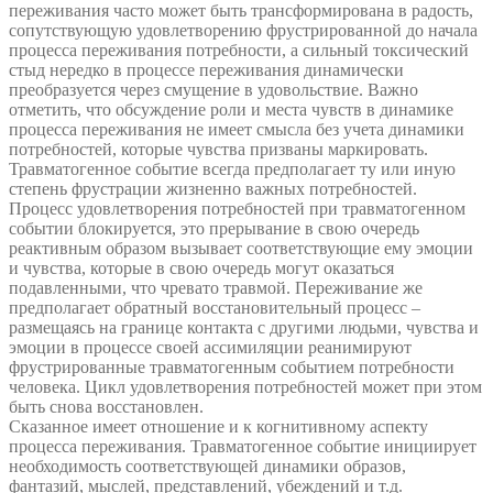
переживания часто может быть трансформирована в радость,
сопутствующую удовлетворению фрустрированной до начала
процесса переживания потребности, а сильный токсический
стыд нередко в процессе переживания динамически
преобразуется через смущение в удовольствие. Важно
отметить, что обсуждение роли и места чувств в динамике
процесса переживания не имеет смысла без учета динамики
потребностей, которые чувства призваны маркировать.
Травматогенное событие всегда предполагает ту или иную
степень фрустрации жизненно важных потребностей.
Процесс удовлетворения потребностей при травматогенном
событии блокируется, это прерывание в свою очередь
реактивным образом вызывает соответствующие ему эмоции
и чувства, которые в свою очередь могут оказаться
подавленными, что чревато травмой. Переживание же
предполагает обратный восстановительный процесс –
размещаясь на границе контакта с другими людьми, чувства и
эмоции в процессе своей ассимиляции реанимируют
фрустрированные травматогенным событием потребности
человека. Цикл удовлетворения потребностей может при этом
быть снова восстановлен.
Сказанное имеет отношение и к когнитивному аспекту
процесса переживания. Травматогенное событие инициирует
необходимость соответствующей динамики образов,
фантазий, мыслей, представлений, убеждений и т.д.