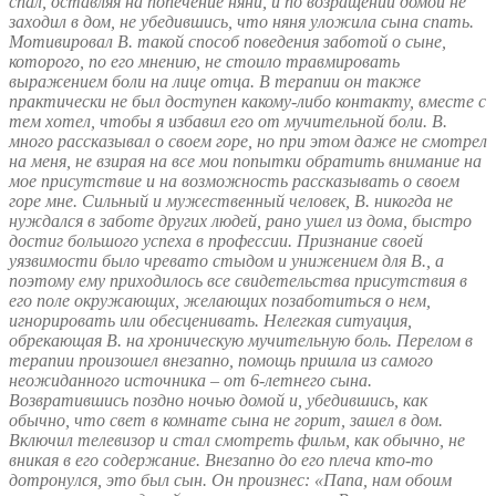
спал, оставляя на попечение няни, и по возращении домой не
заходил в дом, не убедившись, что няня уложила сына спать.
Мотивировал В. такой способ поведения заботой о сыне,
которого, по его мнению, не стоило травмировать
выражением боли на лице отца. В терапии он также
практически не был доступен какому-либо контакту, вместе с
тем хотел, чтобы я избавил его от мучительной боли. В.
много рассказывал о своем горе, но при этом даже не смотрел
на меня, не взирая на все мои попытки обратить внимание на
мое присутствие и на возможность рассказывать о своем
горе мне. Сильный и мужественный человек, В. никогда не
нуждался в заботе других людей, рано ушел из дома, быстро
достиг большого успеха в профессии. Признание своей
уязвимости было чревато стыдом и унижением для В., а
поэтому ему приходилось все свидетельства присутствия в
его поле окружающих, желающих позаботиться о нем,
игнорировать или обесценивать. Нелегкая ситуация,
обрекающая В. на хроническую мучительную боль. Перелом в
терапии произошел внезапно, помощь пришла из самого
неожиданного источника – от 6-летнего сына.
Возвратившись поздно ночью домой и, убедившись, как
обычно, что свет в комнате сына не горит, зашел в дом.
Включил телевизор и стал смотреть фильм, как обычно, не
вникая в его содержание. Внезапно до его плеча кто-то
дотронулся, это был сын. Он произнес: «Папа, нам обоим