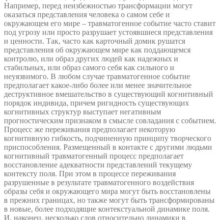
Например, перед неизбежностью трансформации могут
оказаться представления человека о самом себе и
окружающем его мире – травматогенное событие часто ставит
под угрозу или просто разрушает устоявшиеся представления
и ценности. Так, часто как карточный домик рушатся
представления об окружающем мире как поддающемся
контролю, или образ других людей как надежных и
стабильных, или образ самого себя как сильного и
неуязвимого. В любом случае травматогенное событие
предполагает какое-либо более или менее значительное
деструктивное вмешательство в существующий когнитивный
порядок индивида, причем ригидность существующих
когнитивных структур выступает негативным
прогностическим признаком в смысле совладания с событием.
Процесс же переживания предполагает некоторую
когнитивную гибкость, подчиненную принципу творческого
приспособления. Размещенный в контакте с другими людьми
когнитивный травматогенный процесс предполагает
восстановление адекватности представлений текущему
контексту поля. При этом в процессе переживания
разрушенные в результате травматогенного воздействия
образы себя и окружающего мира могут быть восстановлены
в прежних границах, но также могут быть трансформированы
в новые, более подходящие контекстуальной динамике поля.
И, наконец, несколько слов относительно динамики в