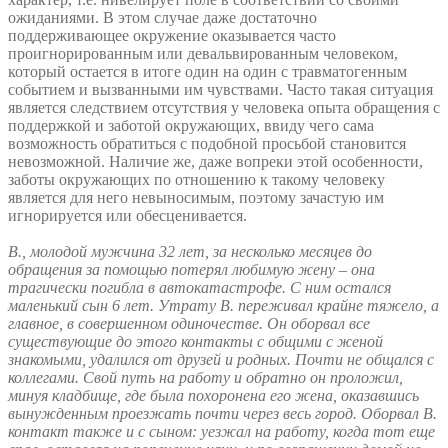
ожиданиями. В этом случае даже достаточно
поддерживающее окружение оказывается часто
проигнорированным или девальвированным человеком,
который остается в итоге один на один с травматогенным
событием и вызванными им чувствами. Часто такая ситуация
является следствием отсутствия у человека опыта обращения с
поддержкой и заботой окружающих, ввиду чего сама
возможность обратиться с подобной просьбой становится
невозможной. Наличие же, даже вопреки этой особенности,
заботы окружающих по отношению к такому человеку
является для него невыносимым, поэтому зачастую им
игнорируется или обесценивается.
В., молодой мужчина 32 лет, за несколько месяцев до
обращения за помощью потерял любимую жену – она
трагически погибла в автокатастрофе. С ним остался
маленький сын 6 лет. Утрату В. переживал крайне тяжело, а
главное, в совершенном одиночестве. Он оборвал все
существующие до этого контакты с общими с женой
знакомыми, удалился от друзей и родных. Почти не общался с
коллегами. Свой путь на работу и обратно он проложил,
минуя кладбище, где была похоронена его жена, оказавшись
вынужденным проезжать почти через весь город. Оборвал В.
контакт также и с сыном: уезжал на работу, когда тот еще