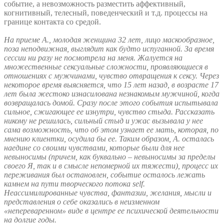
событие, а невозможность разместить аффективный,
когнитивный, телесный, поведенческий и т.д. процессы на
границе контакта со средой.
На приеме А., молодая женщина 32 лет, лицо маскообразное,
поза неподвижная, выглядит как будто испуганной. За время
сессии ни разу не посмотрела на меня. Жалуется на
множественные сексуальные сложности, проявляющиеся в
отношениях с мужчинами, чувство отвращения к сексу. Через
некоторое время выясняется, что 15 лет назад, в возрасте 17
лет была жестоко изнасилована незнакомым мужчиной, когда
возвращалась домой. Сразу после этого события испытывала
сильное, сжигающее ее изнутри, чувство стыда. Рассказать
никому не решилась, сильный стыд и ужас вызывала у нее
сама возможность, что об этом узнает ее мать, которая, по
мнению клиентки, осудила бы ее. Таким образом, А. осталась
наедине со своими чувствами, которые были для нее
невыносимы (причем, как буквально – невыносимы за пределы
своего Я, так и в смысле непомерной их тяжести), процесс их
переживания был остановлен, событие осталось лежать
камнем на пути творческого потока
self
.
Неассимилированные чувства, фантазии, желания, мысли и
представления о себе оказались в неизменном
«непереваренном» виде в центре ее психической деятельности
на долгие годы.