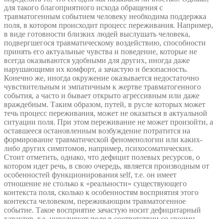
для такого благоприятного исхода обращения с
травматогенным событием человеку необходима поддержка
поля, в котором происходит процесс переживания. Например,
в виде готовности близких людей выслушать человека,
подвергшегося травматическому воздействию, способности
принять его актуальные чувства и поведение, которые не
всегда оказываются удобными для других, иногда даже
нарушающими их комфорт, а зачастую и безопасность.
Конечно же, иногда окружение оказывается недостаточно
чувствительным и эмпатичным к жертве травматогенного
события, а часто и бывает открыто агрессивным или даже
враждебным. Таким образом, путей, в русле которых может
течь процесс переживания, может не оказаться в актуальной
ситуации поля. При этом переживание не может произойти, а
оставшееся остановленным возбуждение потратится на
формирование травматической феноменологии или каких-
либо других симптомов, например, психосоматических.
Стоит отметить, однако, что дефицит полевых ресурсов, о
котором идет речь, в свою очередь, является производным от
особенностей функционирования self, т.е. он имеет
отношение не столько к «реальности» существующего
контекста поля, сколько к особенностям восприятия этого
контекста человеком, переживающим травматогенное
событие. Такое восприятие зачастую носит дефицитарный
характер, т.е. нивелирует поле в соответствии со своими