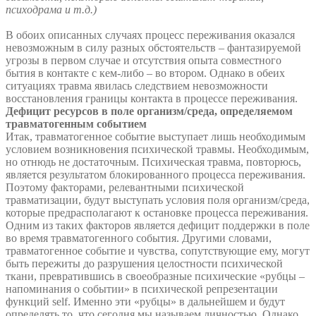
психодрама и т.д.)
В обоих описанных случаях процесс переживания оказался
невозможным в силу разных обстоятельств – фантазируемой
угрозы в первом случае и отсутствия опыта совместного
бытия в контакте с кем-либо – во втором. Однако в обеих
ситуациях травма явилась следствием невозможности
восстановления границы контакта в процессе переживания.
Дефицит ресурсов в поле организм/среда, определяемом
травматогенным событием
Итак, травматогенное событие выступает лишь необходимым
условием возникновения психической травмы. Необходимым,
но отнюдь не достаточным. Психическая травма, повторюсь,
является результатом блокированного процесса переживания.
Поэтому факторами, релевантными психической
травматизации, будут выступать условия поля организм/среда,
которые предрасполагают к остановке процесса переживания.
Одним из таких факторов является дефицит поддержки в поле
во время травматогенного события. Другими словами,
травматогенное событие и чувства, сопутствующие ему, могут
быть пережиты до разрушения целостности психической
ткани, превратившись в своеобразные психические «рубцы –
напоминания о событии» в психической репрезентации
функций self. Именно эти «рубцы» в дальнейшем и будут
определять то, что сегодня мы называем личностью. Однако,