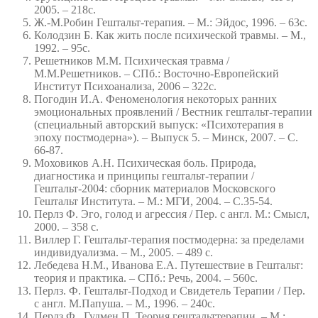
2005. – 218с.
Ж.-М.Робин Гештальт-терапия. – М.: Эйдос, 1996. – 63с.
Колодзин Б. Как жить после психической травмы. – М.,
1992. – 95с.
Решетников М.М. Психическая травма /
М.М.Решетников. – СПб.: Восточно-Европейский
Институт Психоанализа, 2006 – 322с.
Погодин И.А. Феноменология некоторых ранних
эмоциональных проявлений / Вестник гештальт-терапии
(специальный авторский выпуск: «Психотерапия в
эпоху постмодерна»). – Выпуск 5. – Минск, 2007. – С.
66-87.
Моховиков А.Н. Психическая боль. Природа,
диагностика и принципы гештальт-терапии /
Гештальт-2004: сборник материалов Московского
Гештальт Института. – М.: МГИ, 2004. – С.35-54.
Перлз Ф. Эго, голод и агрессия / Пер. с англ. М.: Смысл,
2000. – 358 с.
Виллер Г. Гештальт-терапия постмодерна: за пределами
индивидуализма. – М., 2005. – 489 с.
Лебедева Н.М., Иванова Е.А. Путешествие в Гештальт:
теория и практика. – СПб.: Речь, 2004. – 560с.
Перлз. Ф. Гештальт-Подход и Свидетель Терапии / Пер.
с англ. М.Папуша. – М., 1996. – 240с.
Перлз Ф., Гудмен П. Теория гештальттерапии. – М.: