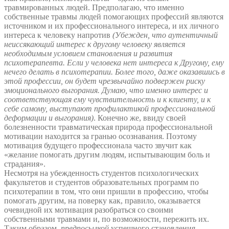
травмированных людей. Предполагаю, что именно
собственные травмы людей помогающих профессий являются
источником и их профессионального интереса, и их личного
интереса к человеку напротив
(Убежден, что аутентичный
неиссякающий интерес к другому человеку является
необходимым условием становления и развития
психотерапевта. Если у человека нет интереса к Другому, ему
нечего делать в психотерапии. Более того, даже оказавшись в
этой профессии, он будет чрезвычайно подвержен риску
эмоционального выгорания. Думаю, что именно интерес и
соответствующая ему чувствительность и к клиенту, и к
себе самому, выступают профилактикой профессиональной
деформации и выгорания)
. Конечно же, ввиду своей
болезненности травматическая природа профессиональной
мотивации находится за гранью осознавания. Поэтому
мотивация будущего профессионала часто звучит как
«желание помогать другим людям, испытывающим боль и
страдания».
Несмотря на убежденность студентов психологических
факультетов и студентов образовательных программ по
психотерапии в том, что они пришли в профессию, чтобы
помогать другим, на поверку как, правило, оказывается
очевидной их мотивация разобраться со своими
собственными травмами и, по возможности, пережить их.
Таким образом,
предпосылкой
успешного становления