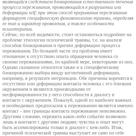
являющийся следствием блокирования естественного течения
процесса переживания, проявляющийся в разрушении или
деформации
self
; при этом способ прерывания переживания
формирует специфическую феноменологию травмы, определяя
ее тип и характер проявления, а также особенности
психотерапии.
Сейчас, по всей видимости, стоит остановиться подробнее на
проблеме этиологии психической травмы, т.е. на анализе
способов блокирования и причин деформации процесса
переживания. По большей части эта проблема имеет
отношение к отсутствию опыта обращения человека со
своими переживаниями, по крайней мере, некоторыми из них.
Однако сказанное относится также и к специфическому
блокированию выбора ввиду когнитивной деформации,
например, в результате интроекции. Обе причины коренятся в
отсутствии или деформации контакта человека с его близким
окружением и являются производными от
несформированности у него способности к диалогу в
контакте с окружением. Пожалуй, одной из наиболее важных
и необходимых предпосылок к переживанию является именно
контакт – вне границы контакта переживание невозможно.
Другими словами, пережить какое-либо событие возможно
лишь в контакте с другими людьми; чувства и опыт могут
быть ассимилированы только в диалоге с кем-либо. Итак,
причиной психической травмы выступает не само по себе