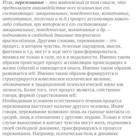
Итак,
переживание
– это комплексный (в том смысле, что
предполагает взаимодействие всех психических его
составляющих: эмоциональных, поведенческих, когнитивных,
интуитивных, телесных и т.д.) процесс ассимиляции какого-
либо события, при котором все его составляющие –
эмоциональные, поведенческие, когнитивные и др. –
подчиняются свободной динамике творческого
приспособления.
Другими словами, переживание – это
процесс, в котором чувства, телесные ощущения, мысли,
фантазии и т.д. могут в ходе него трансформироваться,
меняясь не только в силе, но и в модальности. Именно таким
образом происходит процесс ассимиляции происходящих в
жизни событий и имеющегося опыта. Именно таким образом
развивается self. Именно таким образом формируется и
структурируется комплексное психическое явление,
обозначаемое в традиционной психологической науке как
личность. Более того, этот процесс является, собственно
говоря, формой существования self.
Необходимым условием естественного течения процесса
переживания выступает наличие другого человека. Иначе
говоря, переживание возможно лишь на границе контакта со
средой, лишь в отношениях с другими людьми. Только в этом
случае выносимые в контакт чувства могут жить, подчиняясь
своей свободной динамике, трансформируясь в процессе
переживания. Например, психическая боль в динамике