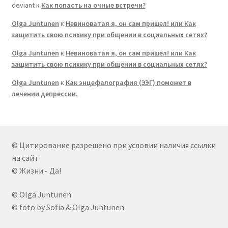
deviant
к
Как попасть на очные встречи?
Olga Juntunen
к
Невиноватая я, он сам пришел! или Как
защитить свою психику при общении в социальных сетях?
Olga Juntunen
к
Невиноватая я, он сам пришел! или Как
защитить свою психику при общении в социальных сетях?
Olga Juntunen
к
Как энцефалография (ЭЭГ) поможет в
лечении депрессии.
© Цитирование разрешено при условии наличия ссылки
на сайт
© Жизни - Да!
© Olga Juntunen
© foto by Sofia & Olga Juntunen