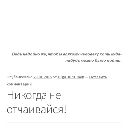
Жизни - ДА!
Перейти
Перейти
Меню
к
к
навигации
содержимому
Главная
Развер
ДА!-группа
вложен
Ведь надобно же, чтобы всякому человеку хоть куда-
меню
Развер
Депрессия?
нибудь можно было пойти.
вложен
меню
Развер
Статьи
Опубликовано
23.01.2015
от
Olga Juntunen
—
Оставить
вложен
комментарий
меню
Развер
О депрессии
Никогда не
вложен
меню
Развер
Улыбнитесь
отчаивайся!
вложен
меню