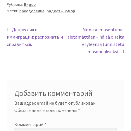
Рубрика:
Видео
Метки
преодоление
,
радость
,
юмор
Навигация
Предыдущая
Следующая
Депрессия в
Moni on masentunut
запись:
запись:
иммиграции: распознать и
tietämättään – näitä oireita
по
справиться.
ei yleensä tunnisteta
записям
masennukseksi.
Добавить комментарий
Ваш адрес email не будет опубликован.
Обязательные поля помечены
*
Комментарий
*