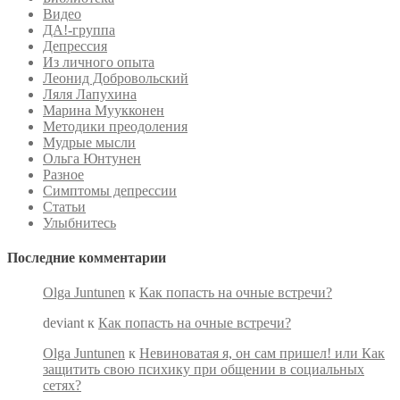
Видео
ДА!-группа
Депрессия
Из личного опыта
Леонид Добровольский
Ляля Лапухина
Марина Муукконен
Методики преодоления
Мудрые мысли
Ольга Юнтунен
Разное
Симптомы депрессии
Статьи
Улыбнитесь
Последние комментарии
Olga Juntunen
к
Как попасть на очные встречи?
deviant
к
Как попасть на очные встречи?
Olga Juntunen
к
Невиноватая я, он сам пришел! или Как
защитить свою психику при общении в социальных
сетях?