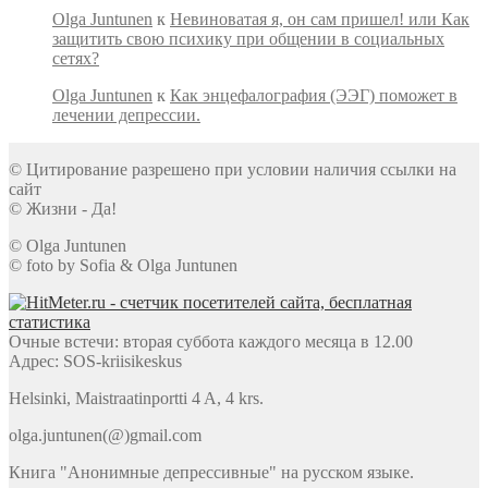
Olga Juntunen
к
Невиноватая я, он сам пришел! или Как
защитить свою психику при общении в социальных
сетях?
Olga Juntunen
к
Как энцефалография (ЭЭГ) поможет в
лечении депрессии.
© Цитирование разрешено при условии наличия ссылки на
сайт
© Жизни - Да!
© Olga Juntunen
© foto by Sofia & Olga Juntunen
Очные встечи: вторая суббота каждого месяца в 12.00
Адрес: SOS-kriisikeskus
Helsinki, Maistraatinportti 4 A, 4 krs.
olga.juntunen(@)gmail.com
Книга "Анонимные депрессивные" на русском языке.