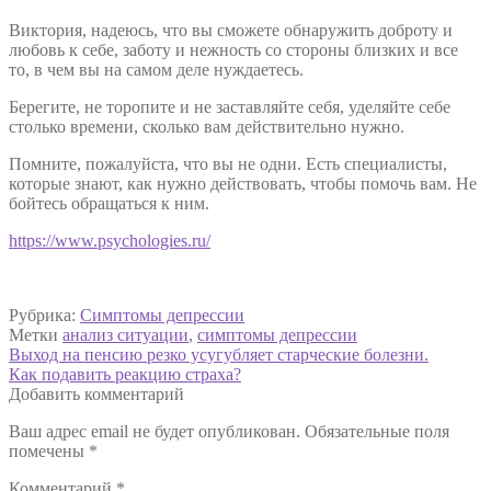
Виктория, надеюсь, что вы сможете обнаружить доброту и
любовь к себе, заботу и нежность со стороны близких и все
то, в чем вы на самом деле нуждаетесь.
Берегите, не торопите и не заставляйте себя, уделяйте себе
столько времени, сколько вам действительно нужно.
Помните, пожалуйста, что вы не одни. Есть специалисты,
которые знают, как нужно действовать, чтобы помочь вам. Не
бойтесь обращаться к ним.
https://www.psychologies.ru/
Рубрика:
Симптомы депрессии
Метки
анализ ситуации
,
симптомы депрессии
Навигация
Предыдущая
Выход на пенсию резко усугубляет старческие болезни.
запись:
Следующая
Как подавить реакцию страха?
по
запись:
Добавить комментарий
записям
Ваш адрес email не будет опубликован.
Обязательные поля
помечены
*
Комментарий
*