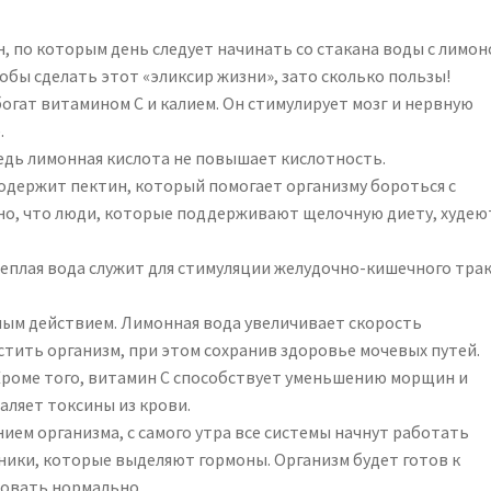
, по которым день следует начинать со стакана воды с лимон
тобы сделать этот «эликсир жизни», зато сколько пользы!
богат витамином С и калием. Он стимулирует мозг и нервную
.
едь лимонная кислота не повышает кислотность.
 содержит пектин, который помогает организму бороться с
ано, что люди, которые поддерживают щелочную диету, худею
Теплая вода служит для стимуляции желудочно-кишечного трак
ным действием. Лимонная вода увеличивает скорость
стить организм, при этом сохранив здоровье мочевых путей.
. Кроме того, витамин С способствует уменьшению морщин и
аляет токсины из крови.
нием организма, с самого утра все системы начнут работать
ники, которые выделяют гормоны. Организм будет готов к
ровать нормально.