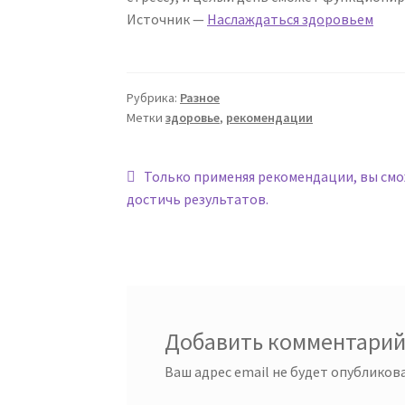
Источник —
Наслаждаться здоровьем
Рубрика:
Разное
Метки
здоровье
,
рекомендации
Навигация
Предыдущая
Только применяя рекомендации, вы см
запись:
достичь результатов.
по
записям
Добавить комментари
Ваш адрес email не будет опубликова