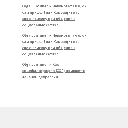
Olga Juntunen
к
Невиноватая я, он
сам пришел! или Как защитить
свою психику при общении в
социальных сетях?
Olga Juntunen
к
Невиноватая я, он
сам пришел! или Как защитить
свою психику при общении в
социальных сетях?
Olga Juntunen
к
Как
энцефалография (ЭЭГ) поможет в
лечении депрессии.