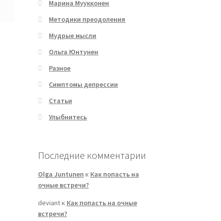
Марина Муукконен
Методики преодоления
Мудрые мысли
Ольга Юнтунен
Разное
Симптомы депрессии
Статьи
Улыбнитесь
Последние комментарии
Olga Juntunen
к
Как попасть на
очные встречи?
deviant
к
Как попасть на очные
встречи?