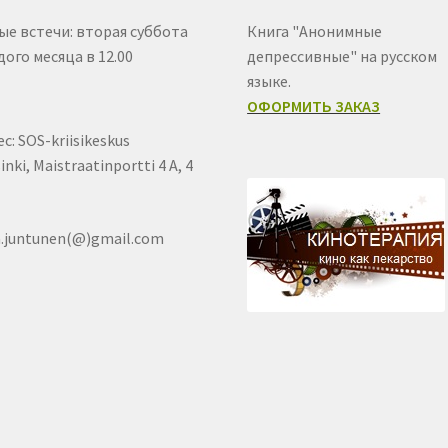
ые встечи: вторая суббота
Книга "Анонимные
ого месяца в 12.00
депрессивные" на русском
языке.
ОФОРМИТЬ ЗАКАЗ
с: SOS-kriisikeskus
inki, Maistraatinportti 4 A, 4
a.juntunen(@)gmail.com