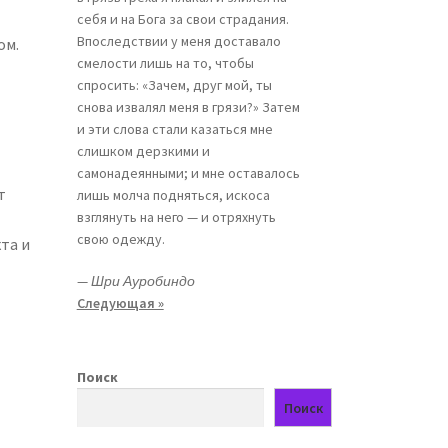
себя и на Бога за свои страдания.
Впоследствии у меня доставало
ом.
смелости лишь на то, чтобы
спросить: «Зачем, друг мой, ты
снова извалял меня в грязи?» Затем
и эти слова стали казаться мне
слишком дерзкими и
самонадеянными; и мне оставалось
т
лишь молча подняться, искоса
взглянуть на него — и отряхнуть
свою одежду.
та и
—
Шри Ауробиндо
Следующая »
Поиск
Поиск