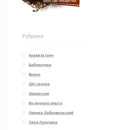
Рубрики
Архив встреч
Библиотека
Видео
ДА!-группа
Депрессия
Из личного опыта
Леонид Добровольский
Ляля Лапухина