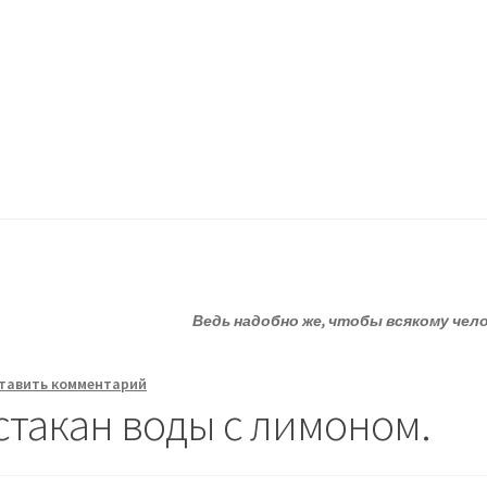
ессию.
?
Статьи
О депрессии
Улыбнитесь
Ведь надобно же, чтобы всякому чел
тавить комментарий
стакан воды с лимоном.