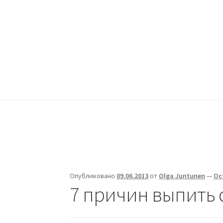
Жизни - ДА!
Перейти
Перейти
к
к
Группа поддержки людей, переживающих депр
навигации
содержимому
Главная
ДА!-группа
Депрессия
Опубликовано
09.06.2013
от
Olga Juntunen
—
Ос
7 причин выпить 