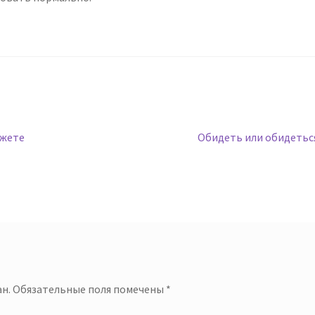
Следующая
ожете
Обидеть или обидетьс
запись:
й
н.
Обязательные поля помечены
*