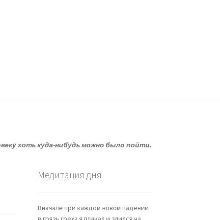
овеку хоть куда-нибудь можно было пойти.
Медитация дня
Вначале при каждом новом падении
в грязь греха я плакал и злился на