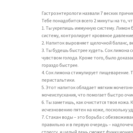
Гастроэнтерологи назвали 7 веских причин
Тебе понадобится всего 2 минуты на то, ч
1. Ты укрепишь иммунную систему. Лимон 
систему, контролирует кровяное давление
2. Напиток выровняет щелочной баланс, в
3. Ты будешь быстрее худеть. Сок лимона
чувством голода. Кроме того, было доказ
гораздо быстрее.
4. Сок лимона стимулирует пищеварение. 
перистальтики.
5. Этот напиток обладает мягким мочегон
мочеиспускания, что помогает быстро очи
6. Ты заметишь, как очистится твоя кожа
исчезновению пятен на коже, поскольку уд
7. Стакан воды – это борьба с обезвожива
правильно и в первую очередь – надпочеч
стрессу, и целый день сможет функциони