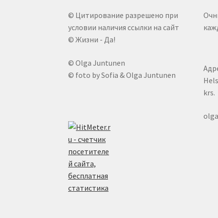
© Цитирование разрешено при
Очн
условии наличия ссылки на сайт
кажд
© Жизни - Да!
© Olga Juntunen
Адре
© foto by Sofia & Olga Juntunen
Hels
krs.
olg