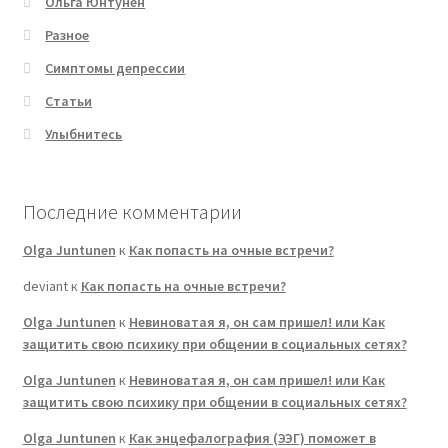
Ольга Юнтунен
Разное
Симптомы депрессии
Статьи
Улыбнитесь
Последние комментарии
Olga Juntunen
к
Как попасть на очные встречи?
deviant
к
Как попасть на очные встречи?
Olga Juntunen
к
Невиноватая я, он сам пришел! или Как
защитить свою психику при общении в социальных сетях?
Olga Juntunen
к
Невиноватая я, он сам пришел! или Как
защитить свою психику при общении в социальных сетях?
Olga Juntunen
к
Как энцефалография (ЭЭГ) поможет в