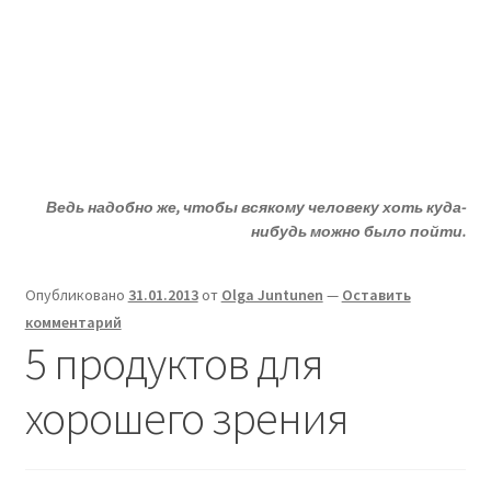
Жизни - ДА!
Перейти
Перейти
Меню
к
к
навигации
содержимому
Главная
Развер
ДА!-группа
вложен
Ведь надобно же, чтобы всякому человеку хоть куда-
меню
Развер
Депрессия?
нибудь можно было пойти.
вложен
меню
Развер
Статьи
Опубликовано
31.01.2013
от
Olga Juntunen
—
Оставить
вложен
комментарий
меню
Развер
О депрессии
5 продуктов для
вложен
меню
Развер
Улыбнитесь
хорошего зрения
вложен
меню