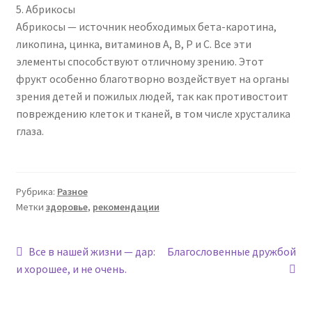
5. Абрикосы
Абрикосы — источник необходимых бета-каротина,
ликопина, цинка, витаминов А, В, Р и С. Все эти
элементы способствуют отличному зрению. Этот
фрукт особенно благотворно воздействует на органы
зрения детей и пожилых людей, так как противостоит
повреждению клеток и тканей, в том числе хрусталика
глаза.
Рубрика:
Разное
Метки
здоровье
,
рекомендации
Навигация
Предыдущая
Следующая
Все в нашей жизни — дар:
Благословенные дружбой
запись:
запись:
и хорошее, и не очень.
по
записям