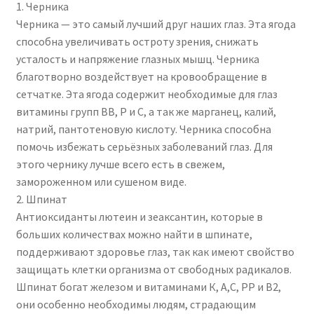
1. Черника
Черника — это самый лучший друг наших глаз. Эта ягода
способна увеличивать остроту зрения, снижать
усталость и напряжение глазных мышц. Черника
благотворно воздействует на кровообращение в
сетчатке. Эта ягода содержит необходимые для глаз
витамины групп ВВ, Р и С, а так же марганец, калий,
натрий, пантотеновую кислоту. Черника способна
помочь избежать серьёзных заболеваний глаз. Для
этого чернику лучше всего есть в свежем,
замороженном или сушеном виде.
2. Шпинат
Антиоксиданты лютеин и зеаксантин, которые в
больших количествах можно найти в шпинате,
поддерживают здоровье глаз, так как имеют свойство
защищать клетки организма от свободных радикалов.
Шпинат богат железом и витаминами К, А,С, РР и В2,
они особенно необходимы людям, страдающим