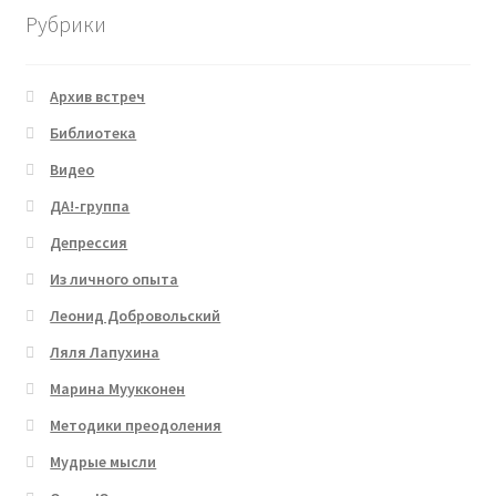
Рубрики
Архив встреч
Библиотека
Видео
ДА!-группа
Депрессия
Из личного опыта
Леонид Добровольский
Ляля Лапухина
Марина Муукконен
Методики преодоления
Мудрые мысли