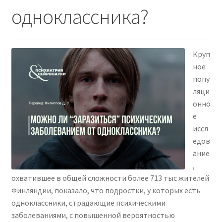
одноклассника?
Круп
ное
попу
ляци
онно
е
иссл
едов
ание
,
охватившее в общей сложности более 713 тыс жителей
Финляндии, показало, что подростки, у которых есть
одноклассники, страдающие психическими
заболеваниями, с повышенной вероятностью