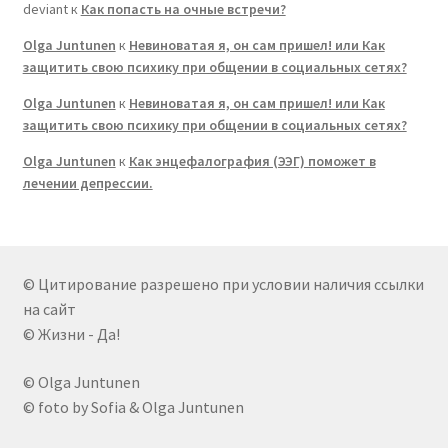
deviant
к
Как попасть на очные встречи?
Olga Juntunen
к
Невиноватая я, он сам пришел! или Как
защитить свою психику при общении в социальных сетях?
Olga Juntunen
к
Невиноватая я, он сам пришел! или Как
защитить свою психику при общении в социальных сетях?
Olga Juntunen
к
Как энцефалография (ЭЭГ) поможет в
лечении депрессии.
© Цитирование разрешено при условии наличия ссылки
на сайт
© Жизни - Да!
© Olga Juntunen
© foto by Sofia & Olga Juntunen