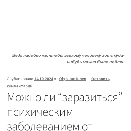
Жизни - ДА!
Перейти
Перейти
Меню
к
к
навигации
содержимому
Главная
Развер
ДА!-группа
вложен
Ведь надобно же, чтобы всякому человеку хоть куда-
меню
Развер
Депрессия?
нибудь можно было пойти.
вложен
меню
Развер
Статьи
Опубликовано
14.10.2024
от
Olga Juntunen
—
Оставить
вложен
комментарий
меню
Развер
О депрессии
Можно ли “заразиться”
вложен
меню
Развер
Улыбнитесь
психическим
вложен
меню
заболеванием от