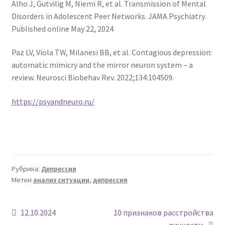
Alho J, Gutvilig M, Niemi R, et al. Transmission of Mental
Disorders in Adolescent Peer Networks. JAMA Psychiatry.
Published online May 22, 2024
Paz LV, Viola TW, Milanesi BB, et al. Contagious depression:
automatic mimicry and the mirror neuron system – a
review. Neurosci Biobehav Rev. 2022;134:104509.
https://psyandneuro.ru/
Рубрика:
Депрессия
Метки
анализ ситуации
,
депрессия
Навигация
Предыдущая
Следующая
12.10.2024
10 признаков расстройства
запись:
запись:
личности.