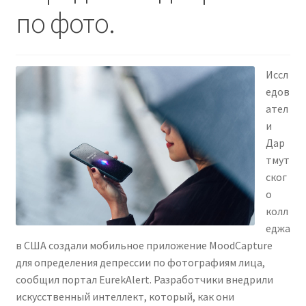
по фото.
Иссл
едов
ател
и
Дар
тмут
ског
о
колл
еджа
в США создали мобильное приложение MoodCapture
для определения депрессии по фотографиям лица,
сообщил портал EurekAlert. Разработчики внедрили
искусственный интеллект, который, как они