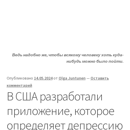
Жизни - ДА!
Перейти
Перейти
Меню
к
к
навигации
содержимому
Главная
ДА!-группа
Ведь надобно же, чтобы всякому человеку хоть куда-
Депрессия?
нибудь можно было пойти.
Статьи
Опубликовано
14.05.2024
от
Olga Juntunen
—
Оставить
комментарий
О депрессии
В США разработали
Улыбнитесь
приложение, которое
определяет депрессию