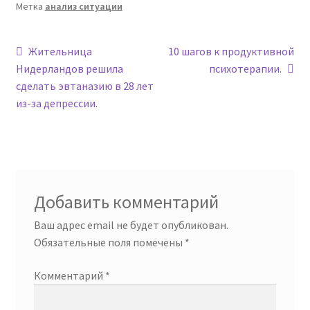
Метка
анализ ситуации
Навигация
Предыдущая
Следующая
Жительница
10 шагов к продуктивной
запись:
запись:
Нидерландов решила
психотерапии.
по
сделать эвтаназию в 28 лет
записям
из-за депрессии.
Добавить комментарий
Ваш адрес email не будет опубликован.
Обязательные поля помечены
*
Комментарий
*