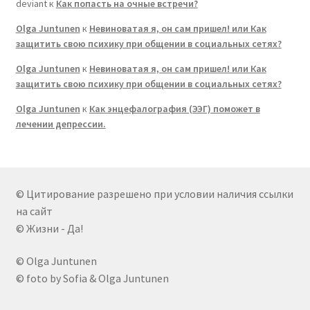
deviant
к
Как попасть на очные встречи?
Olga Juntunen
к
Невиноватая я, он сам пришел! или Как
защитить свою психику при общении в социальных сетях?
Olga Juntunen
к
Невиноватая я, он сам пришел! или Как
защитить свою психику при общении в социальных сетях?
Olga Juntunen
к
Как энцефалография (ЭЭГ) поможет в
лечении депрессии.
© Цитирование разрешено при условии наличия ссылки
на сайт
© Жизни - Да!
© Olga Juntunen
© foto by Sofia & Olga Juntunen