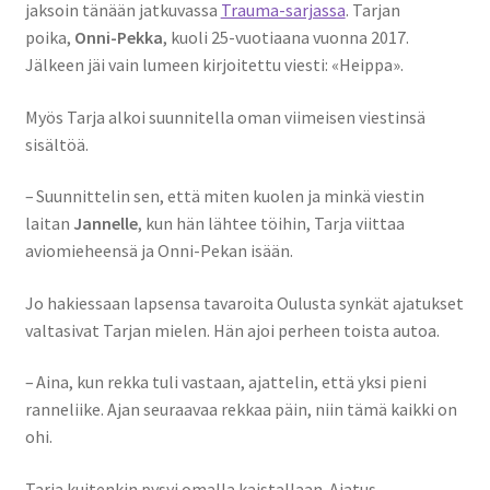
jaksoin tänään jatkuvassa
Trauma-sarjassa
. Tarjan
poika,
Onni-Pekka
, kuoli 25-vuotiaana vuonna 2017.
Jälkeen jäi vain lumeen kirjoitettu viesti: «Heippa».
Myös Tarja alkoi suunnitella oman viimeisen viestinsä
sisältöä.
– Suunnittelin sen, että miten kuolen ja minkä viestin
laitan
Jannelle
, kun hän lähtee töihin, Tarja viittaa
aviomieheensä ja Onni-Pekan isään.
Jo hakiessaan lapsensa tavaroita Oulusta synkät ajatukset
valtasivat Tarjan mielen. Hän ajoi perheen toista autoa.
– Aina, kun rekka tuli vastaan, ajattelin, että yksi pieni
ranneliike. Ajan seuraavaa rekkaa päin, niin tämä kaikki on
ohi.
Tarja kuitenkin pysyi omalla kaistallaan. Ajatus