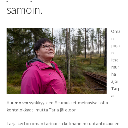
samoin.
Oma
n
poja
n
itse
mur
ha
ajoi
Tarj
a
Huumosen
synkkyyteen. Seuraukset meinasivat olla
kohtalokkaat, mutta Tarja jäi eloon.
Tarja kertoo oman tarinansa kolmannen tuotantokauden