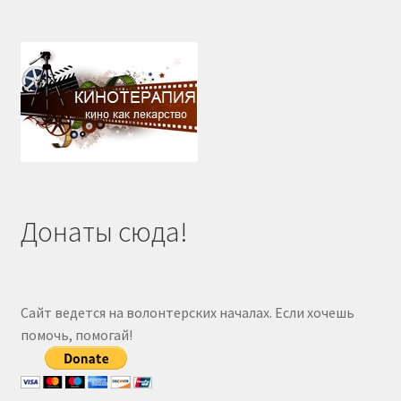
Донаты сюда!
Сайт ведется на волонтерских началах. Если хочешь
помочь, помогай!