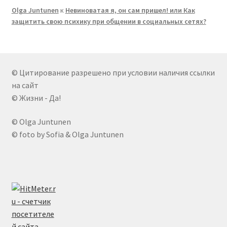
Olga Juntunen
к
Невиноватая я, он сам пришел! или Как
защитить свою психику при общении в социальных сетях?
© Цитирование разрешено при условии наличия ссылки
на сайт
© Жизни - Да!
© Olga Juntunen
© foto by Sofia & Olga Juntunen