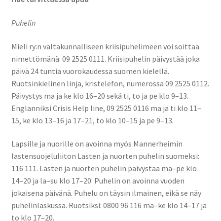
Puhelin
Mieli ry:n valtakunnalliseen kriisipuhelimeen voi soittaa
nimettömänä: 09 2525 0111. Kriisipuhelin päivystää joka
päivä 24 tuntia vuorokaudessa suomen kielellä.
Ruotsinkielinen linja, kristelefon, numerossa 09 2525 0112.
Päivystys ma ja ke klo 16–20 sekä ti, to ja pe klo 9–13.
Englanniksi Crisis Help line, 09 2525 0116 ma ja ti klo 11–
15, ke klo 13–16 ja 17–21, to klo 10–15 ja pe 9–13.
Lapsille ja nuorille on avoinna myös Mannerheimin
lastensuojeluliiton Lasten ja nuorten puhelin suomeksi:
116 111. Lasten ja nuorten puhelin päivystää ma–pe klo
14–20 ja la–su klo 17–20. Puhelin on avoinna vuoden
jokaisena päivänä. Puhelu on täysin ilmainen, eikä se näy
puhelinlaskussa. Ruotsiksi: 0800 96 116 ma–ke klo 14–17 ja
to klo 17–20.