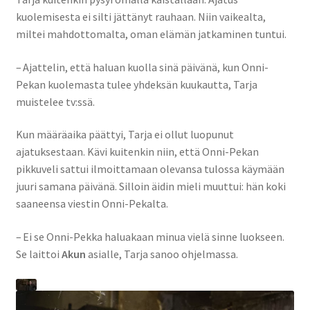
kuolemisesta ei silti jättänyt rauhaan. Niin vaikealta,
miltei mahdottomalta, oman elämän jatkaminen tuntui.
– Ajattelin, että haluan kuolla sinä päivänä, kun Onni-
Pekan kuolemasta tulee yhdeksän kuukautta, Tarja
muistelee tv:ssä.
Kun määräaika päättyi, Tarja ei ollut luopunut
ajatuksestaan. Kävi kuitenkin niin, että Onni-Pekan
pikkuveli sattui ilmoittamaan olevansa tulossa käymään
juuri samana päivänä. Silloin äidin mieli muuttui: hän koki
saaneensa viestin Onni-Pekalta.
– Ei se Onni-Pekka haluakaan minua vielä sinne luokseen.
Se laittoi
Akun
asialle, Tarja sanoo ohjelmassa.