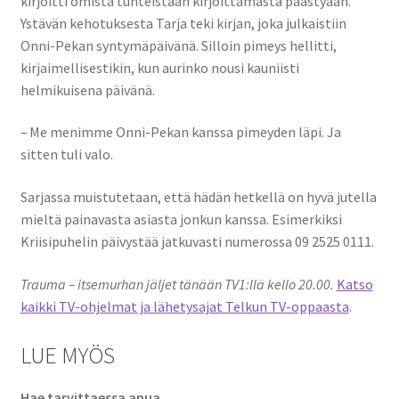
kirjoitti omista tunteistaan kirjoittamasta päästyään.
Ystävän kehotuksesta Tarja teki kirjan, joka julkaistiin
Onni-Pekan syntymäpäivänä. Silloin pimeys hellitti,
kirjaimellisestikin, kun aurinko nousi kauniisti
helmikuisena päivänä.
– Me menimme Onni-Pekan kanssa pimeyden läpi. Ja
sitten tuli valo.
Sarjassa muistutetaan, että hädän hetkellä on hyvä jutella
mieltä painavasta asiasta jonkun kanssa. Esimerkiksi
Kriisipuhelin päivystää jatkuvasti numerossa 09 2525 0111.
Trauma – itsemurhan jäljet tänään TV1:llä kello 20.00.
Katso
kaikki TV-ohjelmat ja lähetysajat Telkun TV-oppaasta
.
LUE MYÖS
Hae tarvittaessa apua