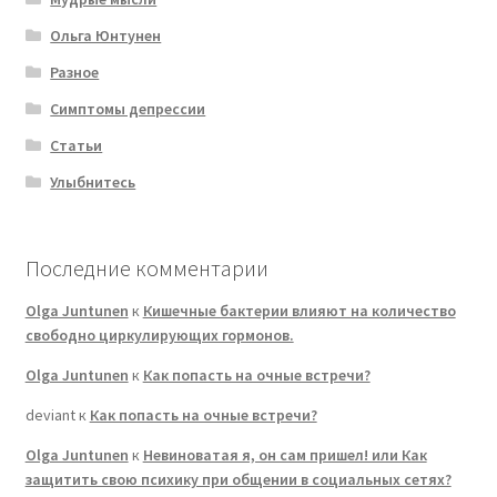
Ольга Юнтунен
Разное
Симптомы депрессии
Статьи
Улыбнитесь
Последние комментарии
Olga Juntunen
к
Кишечные бактерии влияют на количество
свободно циркулирующих гормонов.
Olga Juntunen
к
Как попасть на очные встречи?
deviant
к
Как попасть на очные встречи?
Olga Juntunen
к
Невиноватая я, он сам пришел! или Как
защитить свою психику при общении в социальных сетях?