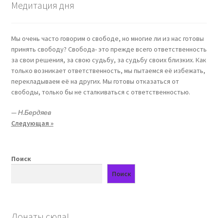
Медитация дня
Мы очень часто говорим о свободе, но многие ли из нас готовы
принять свободу? Свобода- это прежде всего ответственность
за свои решения, за свою судьбу, за судьбу своих близких. Как
только возникает ответственность, мы пытаемся её избежать,
перекладываем её на других. Мы готовы отказаться от
свободы, только бы не сталкиваться с ответственностью.
—
Н.Бердяев
Следующая »
Поиск
Поиск
Донаты сюда!