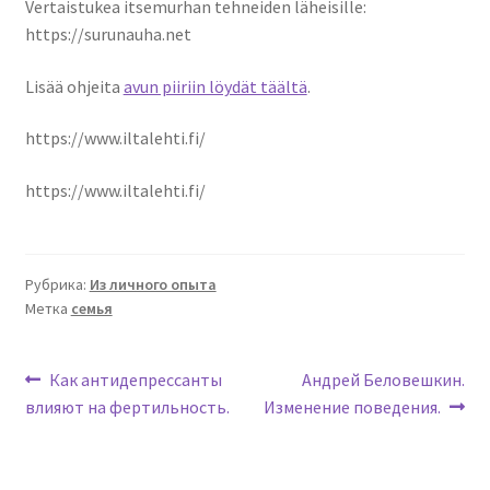
Vertaistukea itsemurhan tehneiden läheisille:
https://surunauha.net
Lisää ohjeita
avun piiriin löydät täältä
.
https://www.iltalehti.fi/
https://www.iltalehti.fi/
Рубрика:
Из личного опыта
Метка
семья
Навигация
Предыдущая
Следующая
Как антидепрессанты
Андрей Беловешкин.
запись:
запись:
влияют на фертильность.
Изменение поведения.
по
записям