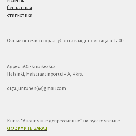
Очные встечи: вторая суббота каждого месяца в 12.00
Адрес: SOS-kriisikeskus
Helsinki, Maistraatinportti 4 A, 4 krs.
olga.juntunen(@)gmail.com
Книга "Анонимные депрессивные" на русском языке.
ОФОРМИТЬ ЗАКАЗ