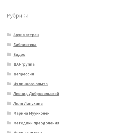
Рубрики
Архив встреч
Библиотека
Видео
ДА!-группа
Депрессия
Из личного опыта
Леонид Добровольский
Ляля Лапухина
Марина Муукконен
Методики преодоления
Мудрые мысли