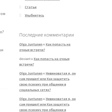
Статьи
том
Улыбнитесь
го?
Последние комментарии
Olga Juntunen
к
Как попасть на
ши
очные встречи?
deviant
к
Как попасть на очные
встречи?
Olga Juntunen
к
Невиноватая я, он
сам пришел! или Как защитить
свою психику при общении в
социальных сетях?
Olga Juntunen
к
Невиноватая я, он
сам пришел! или Как защитить
свою психику при общении в