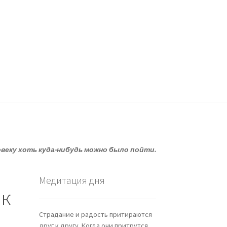
овеку хоть куда-нибудь можно было пойти.
Медитация дня
 к
Страдание и радость притираются
друг к другу. Когда они притрутся