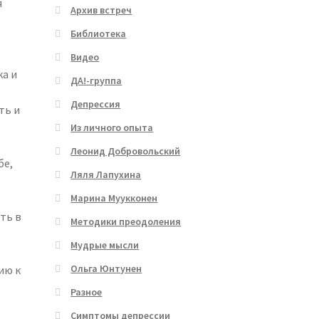
я
Архив встреч
Библиотека
Видео
ка и
ДА!-группа
Депрессия
ть и
Из личного опыта
Леонид Добровольский
бе,
Ляля Лапухина
Марина Муукконен
ть в
Методики преодоления
Мудрые мысли
Ольга Юнтунен
ию к
Разное
Симптомы депрессии