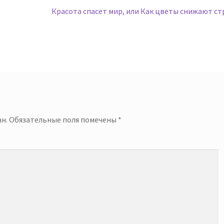
Следующая
Красота спасет мир, или Как цветы снижают стр
запись:
й
н.
Обязательные поля помечены
*