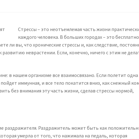
Стрессы – это неотъемлемая часть жизни практическ
каждого человека. В больших городах – это бесплатн
те ли вы, что хронические стрессы и, как следствие, постоя
к развитию неврастении. Если, конечно, ничего с этим не дела
не: в нашем организме все взаимосвязано. Если полетит одна
 пойдет иммунная, и все тело покатится вниз, как снежный ком
авить без внимания эту часть жизни, сделав стрессы нормой,
вие раздражителя. Раздражитель может быть как положительн
оторая умерла от того, что нажимала на педаль, которая