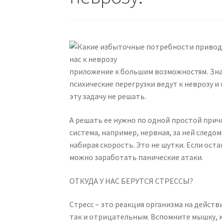
приложение к большим возможностям. Знае
психические перегрузки ведут к неврозу и 
эту задачу не решать.
А решать ее нужно по одной простой причи
система, например, нервная, за ней следом
набирая скорость. Это не шутки. Если ост
можно заработать панические атаки.
ОТКУДА У НАС БЕРУТСЯ СТРЕССЫ?
Стресс – это реакция организма на дейст
так и отрицательным. Вспомните мышку, к