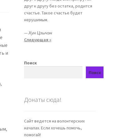
друг к другу без остатка, родится
счастье. Такое счастье будет
нерушимым.
и
—
Хун Цзычэн
ое
Следующая »
нные
ть и
Поиск
Поиск
,
Донаты сюда!
Сайт ведется на волонтерских
началах. Если хочешь помочь,
ым,
помогай!