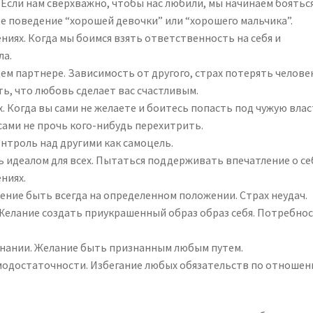
Если нам сверхважно, чтобы нас любили, мы начинаем боятьс
е поведение “хорошей девочки” или “хорошего мальчика”.
ниях. Когда мы боимся взять ответственность на себя и
ла.
м партнере. Зависимость от другого, страх потерять челове
ть, что любовь сделает вас счастливым.
. Когда вы сами не желаете и боитесь попасть под чужую влас
 сами не прочь кого-нибудь перехитрить.
онтроль над другими как самоцель.
 идеалом для всех. Пытаться поддерживать впечатление о се
ниях.
ние быть всегда на определенном положении. Страх неудач.
Желание создать приукрашенный образ образ себя. Потребнос
нании. Желание быть признанным любым путем.
модостаточности. Избегание любых обязательств по отношен