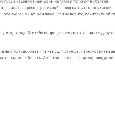
которые надевают нам шоры на глаза и толкают в объятия
того списка – пересмотрите свой взгляд на эту сторону жизни.
 это скорее минус, чем плюс. Если не верите, почитайте об э
другого, то задайте себе вопрос, почему вы это видите у друго
жизнь стала здоровее и из нее ушли стрессы, пересмотрите ва
быточная потребность. Избыток – это не всегда хорошо, даже