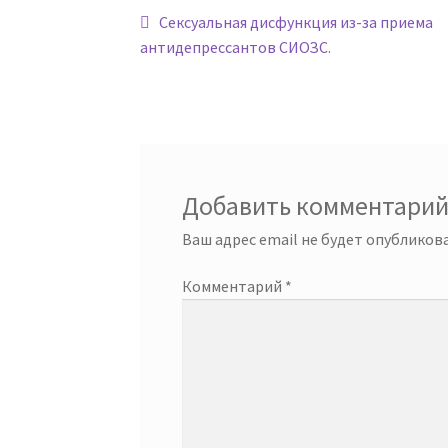
Навигация
Предыдущая
Сексуальная дисфункция из-за приема
запись:
антидепрессантов СИОЗС.
по
записям
Добавить комментари
Ваш адрес email не будет опубликова
Комментарий
*