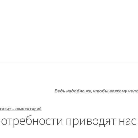
ессию.
?
Статьи
О депрессии
Улыбнитесь
Ведь надобно же, чтобы всякому чел
тавить комментарий
отребности приводят нас