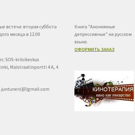
ые встечи: вторая суббота
Книга "Анонимные
ого месяца в 12.00
депрессивные" на русском
языке.
ОФОРМИТЬ ЗАКАЗ
с: SOS-kriisikeskus
inki, Maistraatinportti 4 A, 4
a.juntunen(@)gmail.com