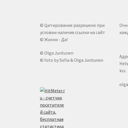
© Цитирование разрешено при
Очн
условии наличия ссылки на сайт
кажд
© Жизни - Да!
© Olga Juntunen
Адре
© foto by Sofia & Olga Juntunen
Hels
krs.
olg