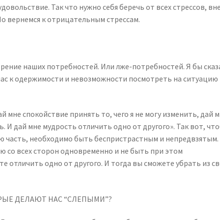
довольствие. Так что нужно себя беречь от всех стрессов, вн
 Но вернемся к отрицательным стрессам.
рение наших потребностей. Или лже-потребностей. Я бы сказ
нас к одержимости и невозможности посмотреть на ситуацию
й мне спокойствие принять то, чего я не могу изменить, дай 
ь. И дай мне мудрость отличить одно от другого». Так вот, чт
 часть, необходимо быть беспристрастным и непредвзятым.
ю со всех сторон одновременно и не быть при этом
е отличить одно от другого. И тогда вы сможете убрать из с
РЫЕ ДЕЛАЮТ НАС “СЛЕПЫМИ”?