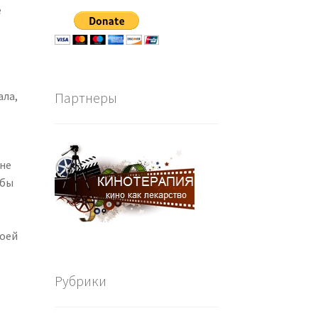
е
ала,
Партнеры
мне
обы
воей
Рубрики