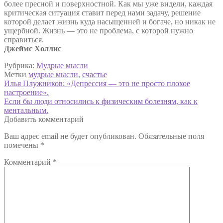
более пресной и поверхностной. Как мы уже видели, каждая
критическая ситуация ставит перед нами задачу, решение
которой делает жизнь куда насыщенней и богаче, но никак не
ущербной. Жизнь — это не проблема, с которой нужно
справиться.
Джеймс Холлис
Рубрика:
Мудрые мысли
Метки
мудрые мысли
,
счастье
Навигация
Предыдущая
Илья Плужников: «Депрессия — это не просто плохое
запись:
настроение».
по
Следующая
Если бы люди относились к физическим болезням, как к
записям
запись:
ментальным.
Добавить комментарий
Ваш адрес email не будет опубликован.
Обязательные поля
помечены
*
Комментарий
*