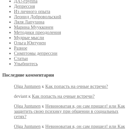
ДА!-группа
Депрессия
Из личного опыта
Леонид Добровольский
Ляля Лапухина
Марина Муукконен
Методики преодоления
Мудрые мысли
Ольга Юнтунен
Разное
Симптомы депрессии
Статьи
Улыбнитесь
Последние комментарии
Olga Juntunen
к
Как попасть на очные встречи?
deviant
к
Как попасть на очные встречи?
Olga Juntunen
к
Невиноватая я, он сам пришел! или Как
защитить свою психику при общении в социальных
сетях?
Olga Juntunen
к
Невиноватая я, он сам пришел! или Как