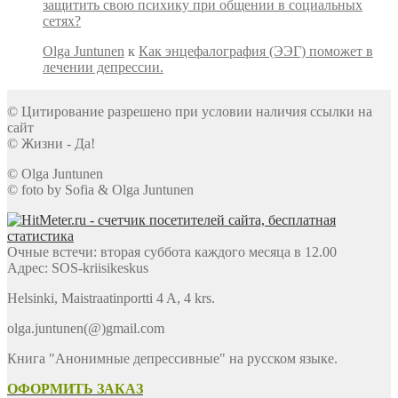
защитить свою психику при общении в социальных
сетях?
Olga Juntunen
к
Как энцефалография (ЭЭГ) поможет в
лечении депрессии.
© Цитирование разрешено при условии наличия ссылки на
сайт
© Жизни - Да!
© Olga Juntunen
© foto by Sofia & Olga Juntunen
Очные встечи: вторая суббота каждого месяца в 12.00
Адрес: SOS-kriisikeskus
Helsinki, Maistraatinportti 4 A, 4 krs.
olga.juntunen(@)gmail.com
Книга "Анонимные депрессивные" на русском языке.
ОФОРМИТЬ ЗАКАЗ