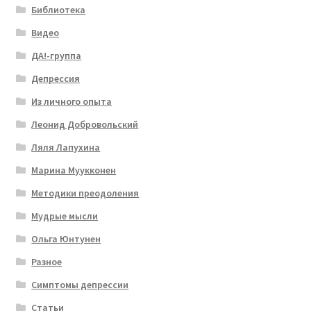
Библиотека
Видео
ДА!-группа
Депрессия
Из личного опыта
Леонид Добровольский
Ляля Лапухина
Марина Муукконен
Методики преодоления
Мудрые мысли
Ольга Юнтунен
Разное
Симптомы депрессии
Статьи