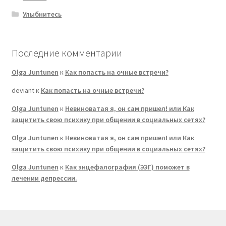
Улыбнитесь
Последние комментарии
Olga Juntunen
к
Как попасть на очные встречи?
deviant
к
Как попасть на очные встречи?
Olga Juntunen
к
Невиноватая я, он сам пришел! или Как
защитить свою психику при общении в социальных сетях?
Olga Juntunen
к
Невиноватая я, он сам пришел! или Как
защитить свою психику при общении в социальных сетях?
Olga Juntunen
к
Как энцефалография (ЭЭГ) поможет в
лечении депрессии.