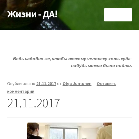
Жизни - ДА!
Перейти
Перейти
Меню
к
к
навигации
содержимому
Главная
Развер
ДА!-группа
вложен
Ведь надобно же, чтобы всякому человеку хоть куда-
меню
Развер
Депрессия?
нибудь можно было пойти.
вложен
меню
Развер
Статьи
Опубликовано
21.11.2017
от
Olga Juntunen
—
Оставить
вложен
комментарий
меню
Развер
О депрессии
21.11.2017
вложен
меню
Развер
Улыбнитесь
вложен
меню