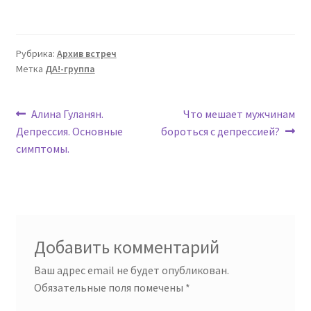
Рубрика:
Архив встреч
Метка
ДА!-группа
Навигация
Предыдущая
Следующая
Алина Гуланян.
Что мешает мужчинам
запись:
запись:
Депрессия. Основные
бороться с депрессией?
по
симптомы.
записям
Добавить комментарий
Ваш адрес email не будет опубликован.
Обязательные поля помечены
*