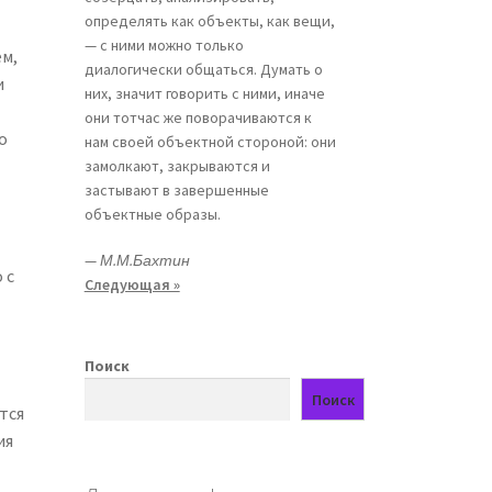
определять как объекты, как вещи,
— с ними можно только
ем,
диалогически общаться. Думать о
и
них, значит говорить с ними, иначе
они тотчас же поворачиваются к
о
нам своей объектной стороной: они
замолкают, закрываются и
застывают в завершенные
объектные образы.
—
М.М.Бахтин
 с
Следующая »
Поиск
Поиск
тся
ия