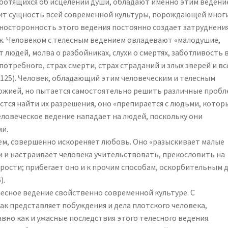
ботящихся об исцелении души, обладают именно этим ведени
оит сущность всей современной культуры, порождающей мног
носторонность этого ведения постоянно создает затруднения
к. Человеком с телесным ведением овладевают «малодушие,
от людей, молва о разбойниках, слухи о смертях, заботливость 
потребного, страх смерти, страх страданий и злых зверей и вс
(с.125). Человек, обладающий этим человеческим и телесным
Божией, но пытается самостоятельно решить различные пробл
стся найти их разрешения, оно «препирается с людьми, котор
Человеческое ведение нападает на людей, поскольку они
ми.
сем, совершенно искореняет любовь. Оно «разыскивает малые
и и настраивает человека учительствовать, прекословить на
трости; прибегает оно и к прочим способам, оскорбительным 
).
есное ведение свойственно современной культуре. С
к представляет побуждения и дела плотского человека,
вно как и ужасные последствия этого телесного ведения.