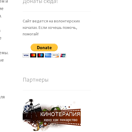
Донаты сюда!
ем и
ие
.
Сайт ведется на волонтерских
началах. Если хочешь помочь,
в
помогай!
е
емы.
ые
Партнеры
для