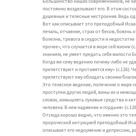
Большинство наших современников, не за
постоянно возделывают его. В этом сост
душевные и телесные нестроения. Ведь од
Вот как описывает это преподобный Исаа
печаль, отчаяние, страх от бесов, боязнь 
болезни, тревога в скудости и недостатке 
прочее», что случается в море сей жизни 
знанием, не умеет предать себя милости 
Когда же сему ведению почему-либо не уда
препятствуют и противятся ему» (с.126). 
препятствуют ему обладать своими блага
Это телесное ведение, попечение о мире 
проступки других людей, вины их и немощ
словах, измышлять лукавые средства и хи
человека. В нем надмение и гордыня» (с.126
Отсюда хорошо видно, что именно это тел
пророческой интуицией преподобный Исаа
описывает его недоумение и депрессию, ра