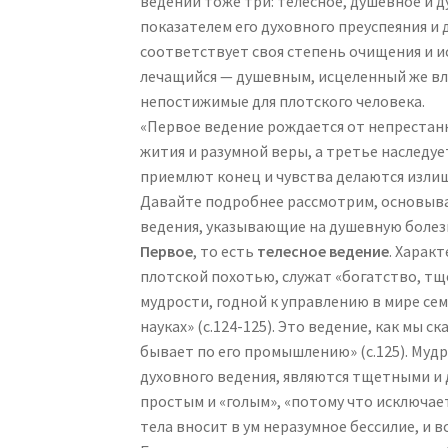
ведений тоже три: телесное, душевное и д
показателем его духовного преуспеяния и 
соответствует своя степень очищения и и
лечащийся — душевным, исцеленный же вл
непостижимые для плотского человека.
«Первое ведение рождается от непрестанн
жития и разумной веры, а третье наследуе
приемлют конец и чувства делаются излишн
Давайте подробнее рассмотрим, основыва
ведения, указывающие на душевную болезн
Первое
, то есть
телесное ведение
. Харак
плотской похотью, служат «богатство, тщ
мудрости, годной к управлению в мире сем
науках» (с.124-125). Это ведение, как мы 
бывает по его промышлению» (с.125). Мудр
духовного ведения, являются тщетными и 
простым и «голым», «потому что исключае
тела вносит в ум неразумное бессилие, и в