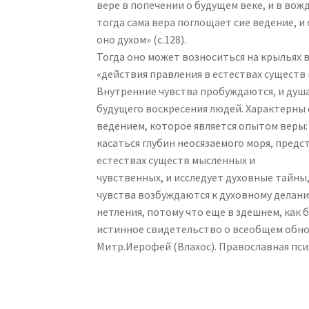
вере в попечении о будущем веке, и в во
тогда сама вера поглощает сие ведение, и
оно духом» (с.128).
Тогда оно может возноситься на крыльях 
«действия правления в естествах существ 
Внутренние чувства пробуждаются, и душ
будущего воскресения людей. Характерны
ведением, которое является опытом веры:
касаться глубин неосязаемого моря, предс
естествах существ мысленных и
чувственных, и исследует духовные тайны
чувства возбуждаются к духовному делан
нетления, потому что еще в здешнем, как 
истинное свидетельство о всеобщем обнов
Митр.Иерофей (Влахос). Православная псих