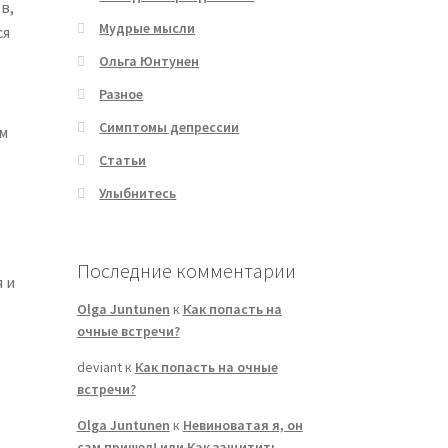
в,
Мудрые мысли
ся
Ольга Юнтунен
Разное
Симптомы депрессии
ем
Статьи
,
Улыбнитесь
Последние комментарии
 и
Olga Juntunen
к
Как попасть на
очные встречи?
deviant
к
Как попасть на очные
встречи?
Olga Juntunen
к
Невиноватая я, он
сам пришел! или Как защитить