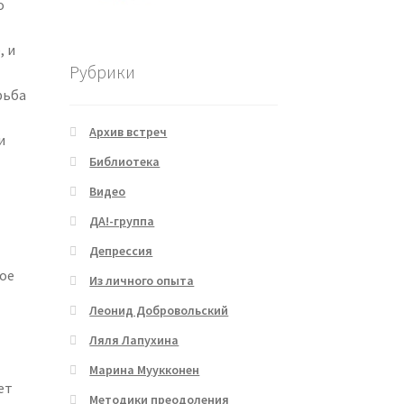
о
, и
Рубрики
рьба
Архив встреч
и
Библиотека
Видео
ДА!-группа
Депрессия
рое
Из личного опыта
Леонид Добровольский
Ляля Лапухина
м
Марина Муукконен
ет
Методики преодоления