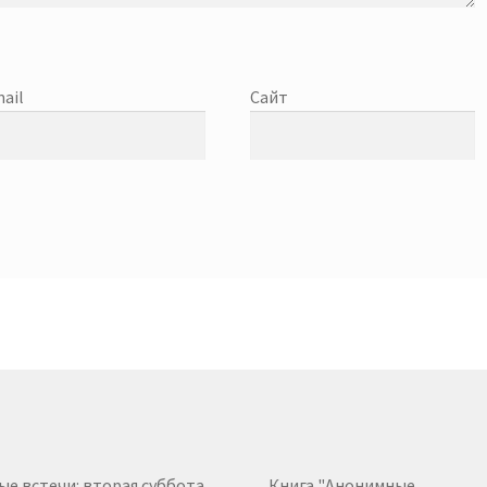
ail
Сайт
ые встечи: вторая суббота
Книга "Анонимные