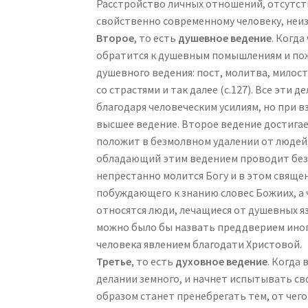
Расстройство личных отношений, отсутств
свойственно современному человеку, неиз
Второе
, то есть
душевное ведение
. Когда
обратится к душевным помышлениям и пож
душевного ведения: пост, молитва, милос
со страстями и так далее (с.127). Все эти
благодаря человеческим усилиям, но при в
высшее ведение. Второе ведение достигае
положит в безмолвном удалении от людей, 
обладающий этим ведением проводит безм
непрестанно молится Богу и в этом священ
побуждающего к знанию словес Божиих, а 
относятся люди, лечащиеся от душевных яз
можно было бы назвать преддверием иного
человека явлением благодати Христовой.
Третье
, то есть
духовное ведение
. Когда
делании земного, и начнет испытывать св
образом станет пренебрегать тем, от чего