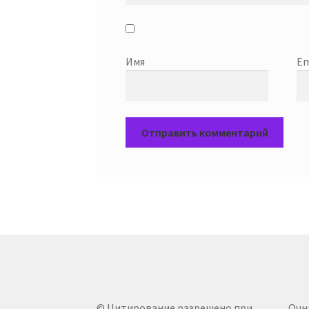
Имя
Em
© Цитирование разрешено при
Очн