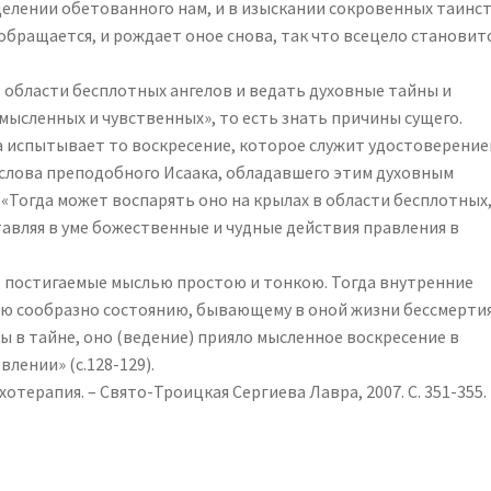
жделении обетованного нам, и в изыскании сокровенных таинст
 обращается, и рождает оное снова, так что всецело становит
в области бесплотных ангелов и ведать духовные тайны и
мысленных и чувственных», то есть знать причины сущего.
а испытывает то воскресение, которое служит удостоверени
 слова преподобного Исаака, обладавшего этим духовным
 «Тогда может воспарять оно на крылах в области бесплотных
тавляя в уме божественные и чудные действия правления в
, постигаемые мыслью простою и тонкою. Тогда внутренние
ию сообразно состоянию, бывающему в оной жизни бессмертия
бы в тайне, оно (ведение) прияло мысленное воскресение в
лении» (с.128-129).
отерапия. – Свято-Троицкая Сергиева Лавра, 2007. С. 351-355.