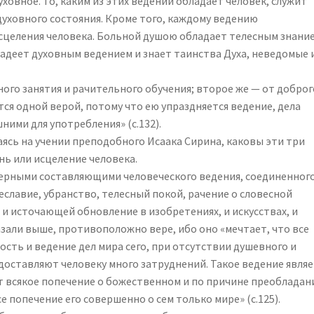
уховное. То, каким из этих ведений обладает человек, служит
духовного состояния. Кроме того, каждому ведению
сцеления человека. Больной душою обладает телесным знани
адеет духовным ведением и знает таинства Духа, неведомые 
ого занятия и рачительного обучения; второе же — от доброг
тся одной верой, потому что ею упраздняется ведение, дела
ими для употребления» (с.132).
ясь на учении преподобного Исаака Сирина, каковы эти три
ь или исцеление человека.
терными составляющими человеческого ведения, соединенного
еславие, убранство, телесный покой, рачение о словесной
 и источающей обновление в изобретениях, и искусствах, и
сказали выше, противоположно вере, ибо оно «мечтает, что все
ость и ведение дел мира сего, при отсутствии душевного и
доставляют человеку много затруднений. Такое ведение являе
т всякое попечение о божественном и по причине преобладан
се попечение его совершенно о сем только мире» (с.125).