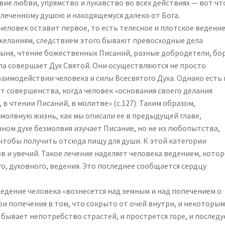
ие любви, упрямство и лукавство во всех действиях — вот чт
леченному душою и находящемуся далеко от Бога.
 человек оставит первое, то есть телесное и плотское ведение
еланиям, следствием этого бывают превосходные дела
тыня, чтение божественных Писаний, разные добродетели, бо
 дела совершает Дух Святой. Они осуществляются не просто
заимодействии человека и силы Всесвятого Духа. Однако есть 
т совершенства, когда человек «основания своего делания
в чтении Писаний, в молитве» (с.127). Таким образом,
олвную жизнь, как мы описали ее в предыдущей главе,
ном духе безмолвия изучает Писание, но не из любопытства,
чтобы получить отсюда пищу для души. К этой категории
в и увечий. Такое лечение наделяет человека ведением, кото
, духовного, ведения. Это последнее сообщается сердцу
 ведение человека «вознесется над земным и над попечением о
ои попечения в том, что сокрыто от очей внутри, и некоторы
 бывает непотребство страстей, и прострется горе, и последу