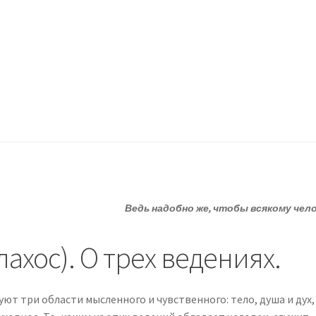
ессию.
?
Статьи
О депрессии
Улыбнитесь
Ведь надобно же, чтобы всякому чел
хос). О трех ведениях.
ют три области мысленного и чувственного: тело, душа и дух,