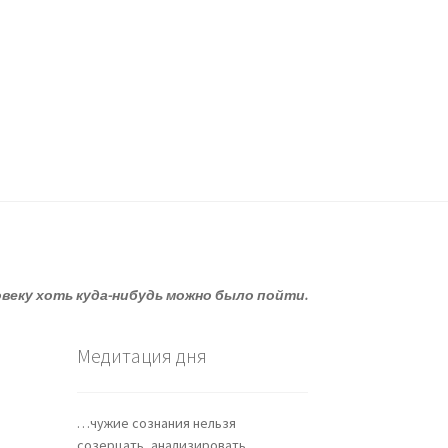
овеку хоть куда-нибудь можно было пойти.
Медитация дня
…чужие сознания нельзя
созерцать, анализировать,