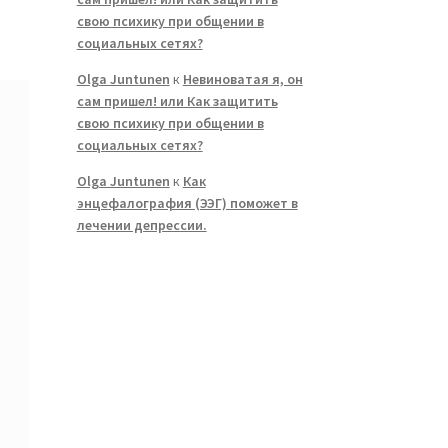
свою психику при общении в
социальных сетях?
Olga Juntunen
к
Невиноватая я, он
сам пришел! или Как защитить
свою психику при общении в
социальных сетях?
Olga Juntunen
к
Как
энцефалография (ЭЭГ) поможет в
лечении депрессии.